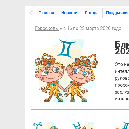
Главная
Новости
Погода
Поздравле
Гороскопы
» с 16 по 22 марта 2020 года
Бли
202
Это н
интелл
руков
прохо
заслуж
интер