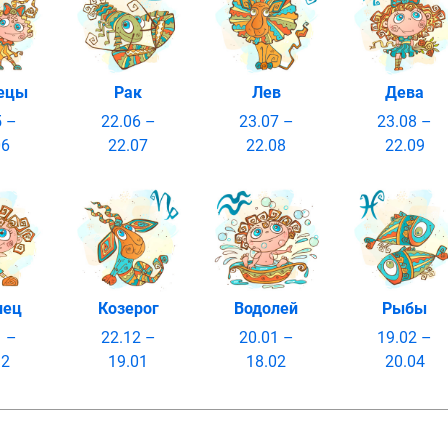
ецы
Рак
Лев
Дева
5 –
22.06 –
23.07 –
23.08 –
06
22.07
22.08
22.09
лец
Козерог
Водолей
Рыбы
1 –
22.12 –
20.01 –
19.02 –
12
19.01
18.02
20.04