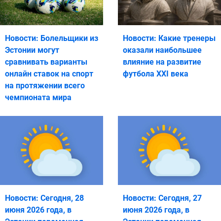
Новости: Болельщики из
Новости: Какие тренеры
Эстонии могут
оказали наибольшее
сравнивать варианты
влияние на развитие
онлайн ставок на спорт
футбола XXI века
на протяжении всего
чемпионата мира
Новости: Сегодня, 28
Новости: Сегодня, 27
июня 2026 года, в
июня 2026 года, в