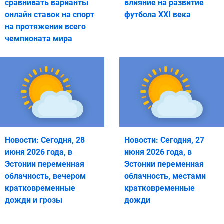
сравнивать варианты
влияние на развитие
онлайн ставок на спорт
футбола XXI века
на протяжении всего
чемпионата мира
Новости: Сегодня, 28
Новости: Сегодня, 27
июня 2026 года, в
июня 2026 года, в
Эстонии переменная
Эстонии переменная
облачность, вечером
облачность, местами
кратковременные
кратковременные
дожди и грозы
дожди