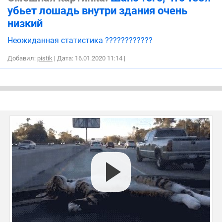
убьет лошадь внутри здания очень
низкий
Неожиданная статистика ????????????
Добавил:
pistik
| Дата: 16.01.2020 11:14
|