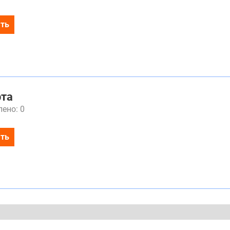
ть
рта
ено: 0
ть