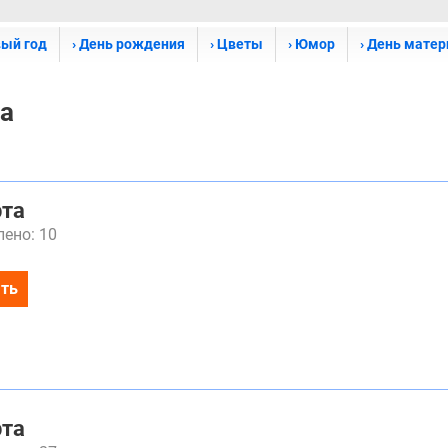
вый год
› День рождения
› Цветы
› Юмор
› День матер
та
рта
ено: 10
ть
рта