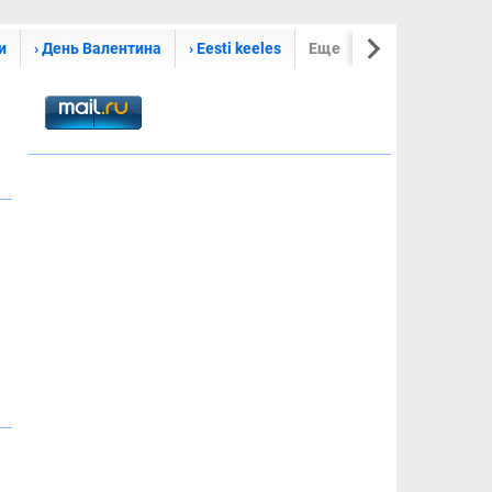
и
› День Валентина
› Eesti keeles
Еще
Стихи