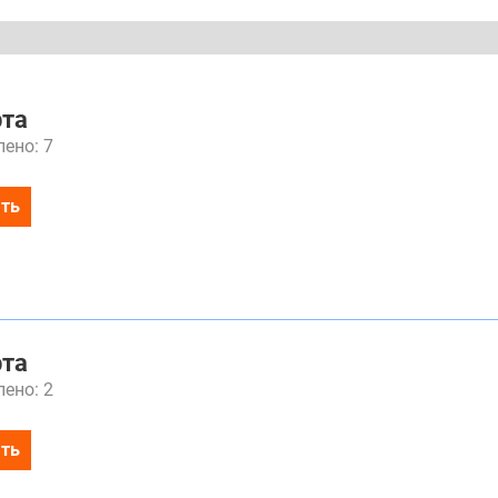
рта
ено: 7
ть
рта
ено: 2
ть