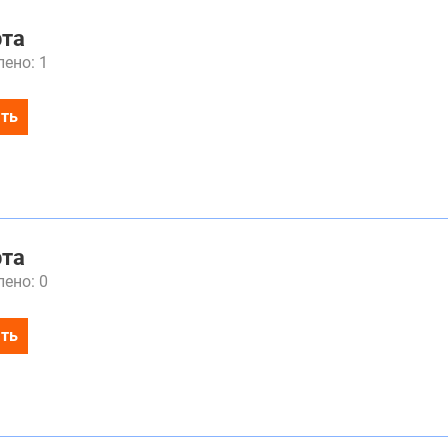
рта
ено: 1
ть
рта
ено: 0
ть