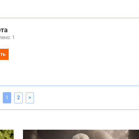
рта
ено: 1
ть
1
2
>