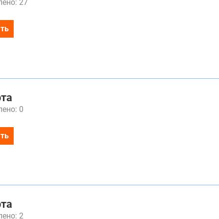
ено: 27
ть
рта
ено: 0
ть
рта
ено: 2