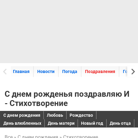
Главная
Новости
Погода
Поздравления
Горос
С днем рожденья поздравляю И
- Стихотворение
C днем рождения
Любовь
Рождество
День влюбленных
День матери
Новый год
День отца
Все
»
C днем рождения
» Стихотворение