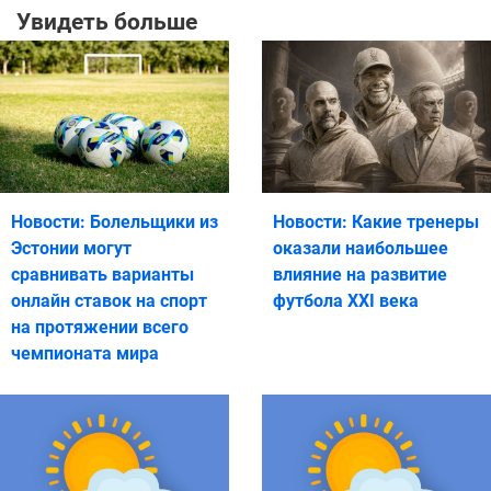
Увидеть больше
Новости: Болельщики из
Новости: Какие тренеры
Эстонии могут
оказали наибольшее
сравнивать варианты
влияние на развитие
онлайн ставок на спорт
футбола XXI века
на протяжении всего
чемпионата мира