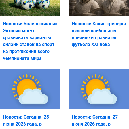
Новости: Болельщики из
Новости: Какие тренеры
Эстонии могут
оказали наибольшее
сравнивать варианты
влияние на развитие
онлайн ставок на спорт
футбола XXI века
на протяжении всего
чемпионата мира
Новости: Сегодня, 28
Новости: Сегодня, 27
июня 2026 года, в
июня 2026 года, в