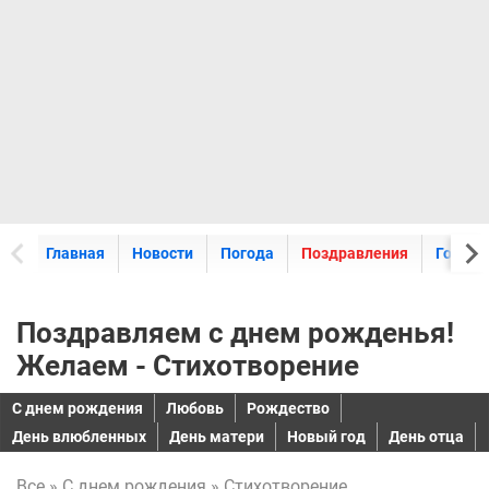
Главная
Новости
Погода
Поздравления
Горос
Поздравляем с днем рожденья!
Желаем - Стихотворение
C днем рождения
Любовь
Рождество
День влюбленных
День матери
Новый год
День отца
Все
»
C днем рождения
» Стихотворение