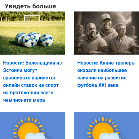
Увидеть больше
Новости: Болельщики из
Новости: Какие тренеры
Эстонии могут
оказали наибольшее
сравнивать варианты
влияние на развитие
онлайн ставок на спорт
футбола XXI века
на протяжении всего
чемпионата мира