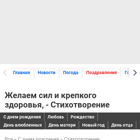
Главная
Новости
Погода
Поздравления
Горос
Желаем сил и крепкого
здоровья, - Стихотворение
C днем рождения
Любовь
Рождество
День влюбленных
День матери
Новый год
День отца
Все
»
C днем рождения
» Стихотворение