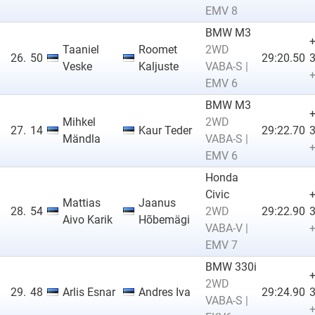
EMV 8
BMW M3
Taaniel
Roomet
2WD
26.
50
29:20.50
3
Veske
Kaljuste
VABA-S |
+
EMV 6
BMW M3
Mihkel
2WD
27.
14
Kaur Teder
29:22.70
3
Mändla
VABA-S |
+
EMV 6
Honda
Civic
Mattias
Jaanus
28.
54
2WD
29:22.90
3
Aivo Karik
Hõbemägi
VABA-V |
+
EMV 7
BMW 330i
2WD
29.
48
Arlis Esnar
Andres Iva
29:24.90
3
VABA-S |
+