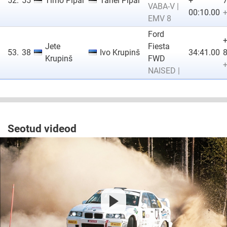
52.
55
Timo Pipar
Tanel Pipar
+
7
VABA-V |
00:10.00
+
EMV 8
Ford
Jete
Fiesta
53.
38
Ivo Krupinš
34:41.00
8
Krupinš
FWD
+
NAISED |
Seotud videod