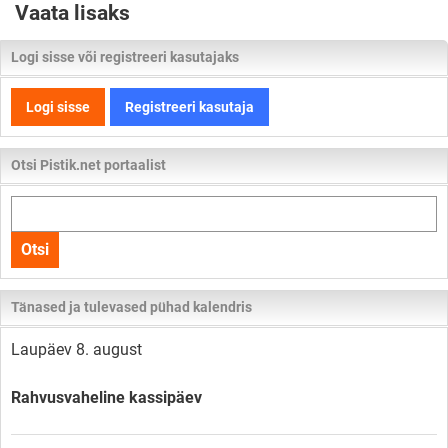
Vaata lisaks
Logi sisse või registreeri kasutajaks
Logi sisse
Registreeri kasutaja
Otsi Pistik.net portaalist
Otsi
kogu
Otsi
lehelt
Tänased ja tulevased pühad kalendris
Laupäev 8. august
Rahvusvaheline kassipäev