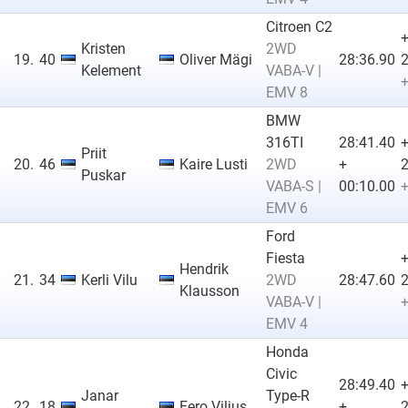
Citroen C2
Kristen
2WD
19.
40
Oliver Mägi
28:36.90
2
Kelement
VABA-V |
+
EMV 8
BMW
316TI
28:41.40
Priit
20.
46
Kaire Lusti
2WD
+
2
Puskar
VABA-S |
00:10.00
+
EMV 6
Ford
Fiesta
Hendrik
21.
34
Kerli Vilu
2WD
28:47.60
2
Klausson
VABA-V |
+
EMV 4
Honda
Civic
28:49.40
Janar
Type-R
22.
18
Eero Viljus
+
2