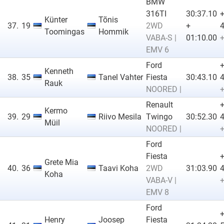
BMW
316TI
30:37.10
Künter
Tõnis
37.
19
2WD
+
4
Toomingas
Hommik
VABA-S |
01:10.00
+
EMV 6
Ford
Kenneth
38.
35
Tanel Vahter
Fiesta
30:43.10
4
Rauk
NOORED |
+
Renault
Kermo
39.
29
Riivo Mesila
Twingo
30:52.30
4
Müil
NOORED |
+
Ford
Fiesta
Grete Mia
40.
36
Taavi Koha
2WD
31:03.90
4
Koha
VABA-V |
+
EMV 8
Ford
Henry
Joosep
Fiesta