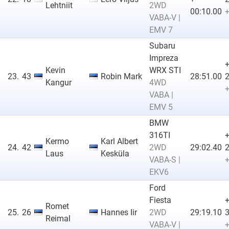
Lehtniit
2WD
00:10.00
+
VABA-V |
EMV 7
Subaru
Impreza
Kevin
WRX STI
23.
43
Robin Mark
28:51.00
2
Kangur
4WD
+
VABA |
EMV 5
BMW
316TI
Kermo
Karl Albert
24.
42
2WD
29:02.40
2
Laus
Kesküla
VABA-S |
+
EKV6
Ford
Fiesta
Romet
25.
26
Hannes Iir
2WD
29:19.10
3
Reimal
VABA-V |
+