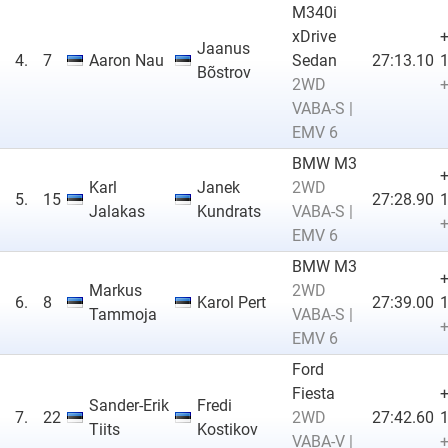
M340i
xDrive
Jaanus
4.
7
Aaron Nau
Sedan
27:13.10
1
Bõstrov
2WD
+
VABA-S |
EMV 6
BMW M3
Karl
Janek
2WD
5.
15
27:28.90
1
Jalakas
Kundrats
VABA-S |
+
EMV 6
BMW M3
Markus
2WD
6.
8
Karol Pert
27:39.00
1
Tammoja
VABA-S |
+
EMV 6
Ford
Fiesta
Sander-Erik
Fredi
7.
22
2WD
27:42.60
1
Tiits
Kostikov
VABA-V |
+