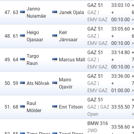
GAZ 51
33:03.10
Janno
47.
63
Janek Ojala
GAZ |
+
6
Nuiamäe
EMV GAZ
00:10.00
+
GAZ 51
33:05.60
Heigo
Keir
48.
61
GAZ |
+
6
Ojasaar
Järvsaar
EMV GAZ
00:10.00
+
GAZ 51
33:14.80
Targo
49.
64
Marcus Mäll
GAZ |
+
7
Raun
EMV GAZ
00:10.00
+
GAZ 51
33:36.00
Mairo
50.
59
Ats Nõlvak
GAZ |
+
7
Ojaviir
EMV GAZ
01:00.00
+
GAZ 51
Raul
51.
68
Enri Tiitson
GAZ | GAZ
33:55.50
7
Mölder
Open
+
BMW 316
33:58.60
2WD