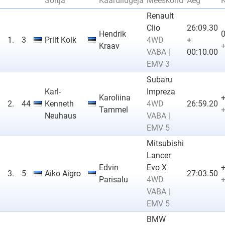
Sõitja
Kaardilugeja
Meeskond
Aeg
Renault
Clio
26:09.30
Hendrik
0
1.
3
Priit Koik
4WD
+
Kraav
+
VABA |
00:10.00
EMV 3
Subaru
Karl-
Impreza
Karoliina
+
2.
44
Kenneth
4WD
26:59.20
Tammel
+
Neuhaus
VABA |
EMV 5
Mitsubishi
Lancer
Edvin
Evo X
+
3.
5
Aiko Aigro
27:03.50
Parisalu
4WD
+
VABA |
EMV 5
BMW