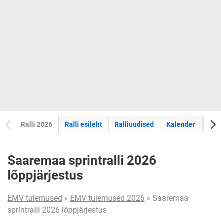
Ralli 2026
Ralli esileht
Ralliuudised
Kalender
Tul
Saaremaa sprintralli 2026
lõppjärjestus
EMV tulemused
»
EMV tulemused 2026
» Saaremaa
sprintralli 2026 lõppjärjestus