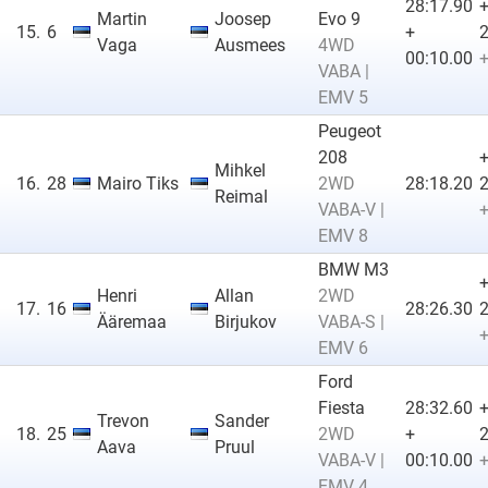
28:17.90
Martin
Joosep
Evo 9
15.
6
+
2
Vaga
Ausmees
4WD
00:10.00
+
VABA |
EMV 5
Peugeot
208
Mihkel
16.
28
Mairo Tiks
2WD
28:18.20
2
Reimal
VABA-V |
+
EMV 8
BMW M3
Henri
Allan
2WD
17.
16
28:26.30
2
Ääremaa
Birjukov
VABA-S |
+
EMV 6
Ford
Fiesta
28:32.60
Trevon
Sander
18.
25
2WD
+
2
Aava
Pruul
VABA-V |
00:10.00
+
EMV 4