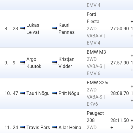
EMV 4
Ford
Fiesta
Lukas
Kauri
8.
23
2WD
27:50.90
1
Leivat
Pannas
VABA-V |
+
EMV 4
BMW M3
Argo
Kristjan
2WD
9.
9
27:57.90
1
Kuutok
Vidder
VABA-S |
+
EMV 6
BMW 325i
2WD
10.
47
Tauri Nõgu
Priit Nõgu
28:08.70
1
VABA-S |
+
EKV6
Peugeot
208
28:11.50
11.
24
Travis Pärs
Allar Heina
2WD
+
2