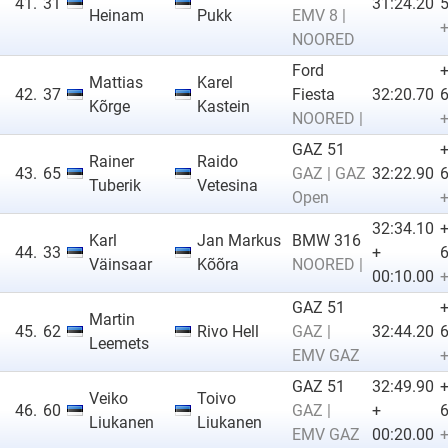
41.
31
31:24.20
5
Heinam
Pukk
EMV 8 |
+
NOORED
Ford
Mattias
Karel
42.
37
Fiesta
32:20.70
6
Kõrge
Kastein
NOORED |
+
GAZ 51
Rainer
Raido
43.
65
GAZ | GAZ
32:22.90
6
Tuberik
Vetesina
Open
+
32:34.10
Karl
Jan Markus
BMW 316
44.
33
+
6
Väinsaar
Kõõra
NOORED |
00:10.00
+
GAZ 51
Martin
45.
62
Rivo Hell
GAZ |
32:44.20
6
Leemets
EMV GAZ
+
GAZ 51
32:49.90
Veiko
Toivo
46.
60
GAZ |
+
6
Liukanen
Liukanen
EMV GAZ
00:20.00
+