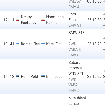
VABA-V |
00:10.00
+
EMV 4
Ford
Dmitry
Normunds
12.
11
Fiesta
28:12.50
2
Feofanov
Kokins
EMV 3 |
+
BMW 318
IS
13.
41
Romet Klee
Karel Eist
2WD
28:13.20
2
VABA-S |
+
EMV 6
Subaru
Impreza
WRX STI
14.
12
Henri Põld
Emil Lepp
28:16.20
2
4WD
+
VABA |
EMV 5
Mitsubishi
Lancer