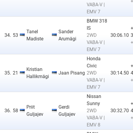
+
VABA-V |
EMV 7
BMW 318
IS
Tanel
Sander
34.
53
2WD
30:06.10
3
Madiste
Arumägi
VABA-V |
+
EMV 7
Honda
Civic
Kristian
35.
21
Jaan Pisang
2WD
30:14.50
4
Hallikmägi
VABA-V |
+
EMV 7
Nissan
Sunny
Priit
Gerdi
36.
58
2WD
30:32.70
4
Guljajev
Guljajev
VABA-V |
+
EMV 8