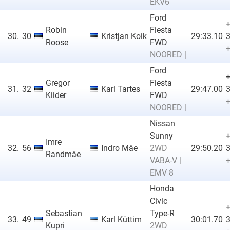
EKV6
Ford
Robin
Fiesta
30.
30
Kristjan Koik
29:33.10
3
Roose
FWD
+
NOORED |
Ford
Gregor
Fiesta
31.
32
Karl Tartes
29:47.00
3
Kiider
FWD
+
NOORED |
Nissan
Sunny
Imre
32.
56
Indro Mäe
2WD
29:50.20
3
Randmäe
VABA-V |
+
EMV 8
Honda
Civic
Sebastian
Type-R
33.
49
Karl Küttim
30:01.70
3
Kupri
2WD