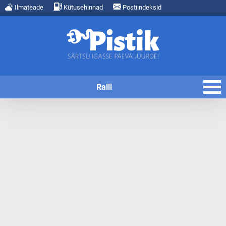
Ilmateade
Kütusehinnad
Postiindeksid
Ralli