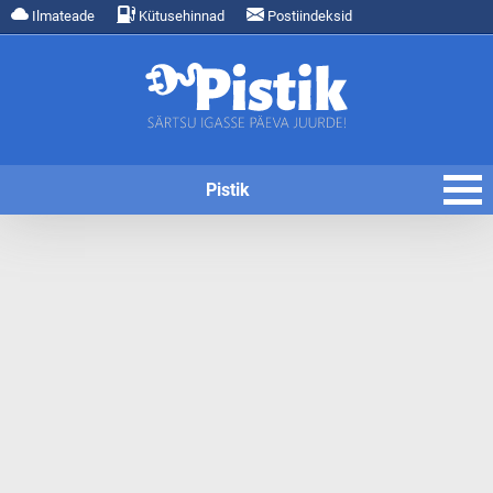
Ilmateade
Kütusehinnad
Postiindeksid
Pistik