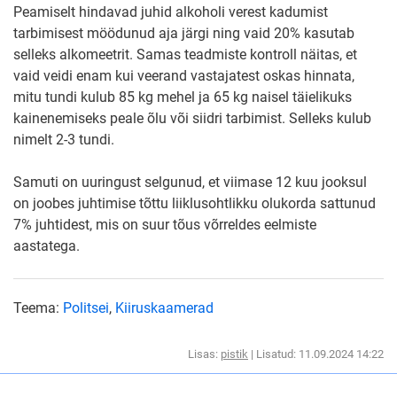
Peamiselt hindavad juhid alkoholi verest kadumist
tarbimisest möödunud aja järgi ning vaid 20% kasutab
selleks alkomeetrit. Samas teadmiste kontroll näitas, et
vaid veidi enam kui veerand vastajatest oskas hinnata,
mitu tundi kulub 85 kg mehel ja 65 kg naisel täielikuks
kainenemiseks peale õlu või siidri tarbimist. Selleks kulub
nimelt 2-3 tundi.
Samuti on uuringust selgunud, et viimase 12 kuu jooksul
on joobes juhtimise tõttu liiklusohtlikku olukorda sattunud
7% juhtidest, mis on suur tõus võrreldes eelmiste
aastatega.
Teema:
Politsei
,
Kiiruskaamerad
Lisas:
pistik
| Lisatud: 11.09.2024 14:22