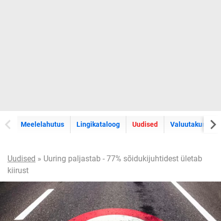
Meelelahutus
Lingikataloog
Uudised
Valuutakursid
Uudised
» Uuring paljastab - 77% sõidukijuhtidest ületab
kiirust