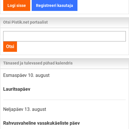
Logi sisse
Registreeri kasutaja
Otsi Pistik.net portaalist
Otsi
kogu
Otsi
lehelt
Tänased ja tulevased pühad kalendris
Esmaspäev 10. august
Lauritsapäev
Neljapäev 13. august
Rahvusvaheline vasakukäeliste päev