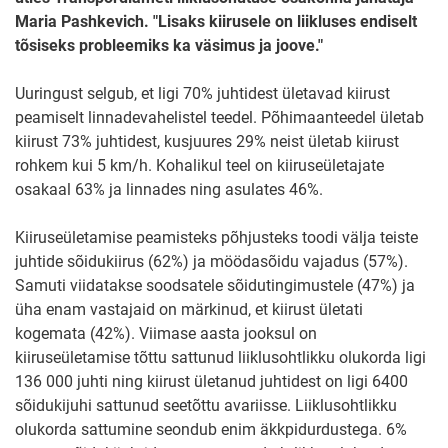
Maria Pashkevich. "Lisaks kiirusele on liikluses endiselt
tõsiseks probleemiks ka väsimus ja joove."
Uuringust selgub, et ligi 70% juhtidest ületavad kiirust
peamiselt linnadevahelistel teedel. Põhimaanteedel ületab
kiirust 73% juhtidest, kusjuures 29% neist ületab kiirust
rohkem kui 5 km/h. Kohalikul teel on kiiruseületajate
osakaal 63% ja linnades ning asulates 46%.
Kiiruseületamise peamisteks põhjusteks toodi välja teiste
juhtide sõidukiirus (62%) ja möödasõidu vajadus (57%).
Samuti viidatakse soodsatele sõidutingimustele (47%) ja
üha enam vastajaid on märkinud, et kiirust ületati
kogemata (42%). Viimase aasta jooksul on
kiiruseületamise tõttu sattunud liiklusohtlikku olukorda ligi
136 000 juhti ning kiirust ületanud juhtidest on ligi 6400
sõidukijuhi sattunud seetõttu avariisse. Liiklusohtlikku
olukorda sattumine seondub enim äkkpidurdustega. 6%