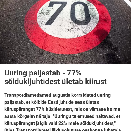
Uuring paljastab - 77%
sõidukijuhtidest ületab kiirust
Transpordiametiameti augustis korraldatud uuring
paljastab, et kõikide Eesti juhtide seas ületas
kiiruspiirangut 77% küsitletutest, mis on viimase kolme
aasta kõrgeim näitaja. "Uuringu tulemused näitavad, et
kiiruspiirangut jälgib vaid 22% meie sõidukijuhtidest,"
ütles Transpordiameti liiklusohutuse osakonna juhataja