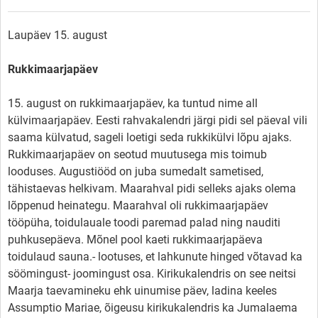
Laupäev 15. august
Rukkimaarjapäev
15. august on rukkimaarjapäev, ka tuntud nime all
külvimaarjapäev. Eesti rahvakalendri järgi pidi sel päeval vili
saama külvatud, sageli loetigi seda rukkikülvi lõpu ajaks.
Rukkimaarjapäev on seotud muutusega mis toimub
looduses. Augustiööd on juba sumedalt sametised,
tähistaevas helkivam. Maarahval pidi selleks ajaks olema
lõppenud heinategu. Maarahval oli rukkimaarjapäev
tööpüha, toidulauale toodi paremad palad ning nauditi
puhkusepäeva. Mõnel pool kaeti rukkimaarjapäeva
toidulaud sauna.- lootuses, et lahkunute hinged võtavad ka
söömingust- joomingust osa. Kirikukalendris on see neitsi
Maarja taevamineku ehk uinumise päev, ladina keeles
Assumptio Mariae, õigeusu kirikukalendris ka Jumalaema