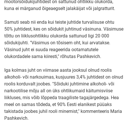
mootorsõidukijuhtidest on sattunud ohtlikku olukorda,
kuna ei märganud õigeaegselt jalakäijat või jalgratturit.
Samuti seab nii enda kui teiste juhtide turvalisuse ohtu
50% juhtidest, kes on sõidukit juhtinud väsinuna. Väsimuse
tõttu on liiklusohtlikku olukorda sattunud ligi 20 000
sõidukijuhti. "Väsimus on tõsisem oht, kui arvatakse.
Väsinud juht ei suuda reageerida ootamatutele
olukordadele sama kiiresti," rõhutas Pashkevich.
Iga kolmas juht on viimase aasta jooksul olnud roolis
alkoholi- või narkouimas, kusjuures 3,4% juhtidest on olnud
roolis korduvalt joobes. "Sõiduki juhtimine alkoholi- või
narkootilise mõju all on üks ohtlikumaid käitumisviise
liikluses, mis võib lõppeda traagiliste tagajärgedega. Hea
meel on samas tõdeda, et 90% Eesti elanikest püüaks
takistada joobes juhil rooli minemist," kommenteeris Maria
Pashkevich.