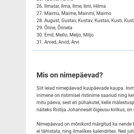
26. Ilmatar, Ilma, Ilme, Ilmi, Hilma
27. Maimu, Maime, Mainmi, Maimo
28. August, Gustav, Kustav, Kustas, Kusti, Kus
29. Õnne, Õnnela
30. Emil, Mello, Meljo, Miljo
31. Arved, Arvid, Arvi
Mis on nimepäevad?
Siit leiad nimepäevad kuupäevade kaupa. Inim
inimene on ristimisel ristinime saanud ning k
mitu päeva, sest eri pühakutel, kelle mälestus
näiteks Ristija Johannesel õigeusu kirikus, o
Nimepäevad on mõnikord märgitud ka nende kris
ei tähistata, ning ilmalikes kalendrites. Neil 