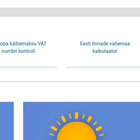
oopa käibemaksu VAT
Eesti linnade vahemaa
numbri kontroll
kalkulaator