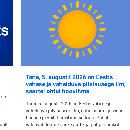
Täna, 5. augustil 2026 on Eestis
vähese ja vahelduva pilvisusega ilm,
saartel õhtul hoovihma
 on
Täna, 5. augustil 2026 on Eestis vähese ja
a
vahelduva pilvisusega ilm, õhtul saartel pilvisus
tiheneb ja võib hoovihma sadada. Puhub
oolt
valdavalt lõunakaare, saartel ja põhjarannikul