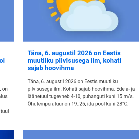
Täna, 6. augustil 2026 on Eestis
ol
muutliku pilvisusega ilm, kohati
sajab hoovihma
Täna, 6. augustil 2026 on Eestis muutliku
, on
pilvisusega ilm. Kohati sajab hoovihma. Edela- ja
alus
läänetuul tugevneb 4-10, puhanguti kuni 15 m/s.
Õhutemperatuur on 19..25, ida pool kuni 28°C.
 tuul