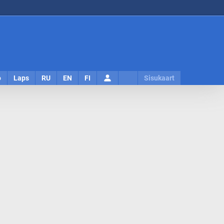
Logi
o
Laps
RU
EN
FI
Sisukaart
sisse