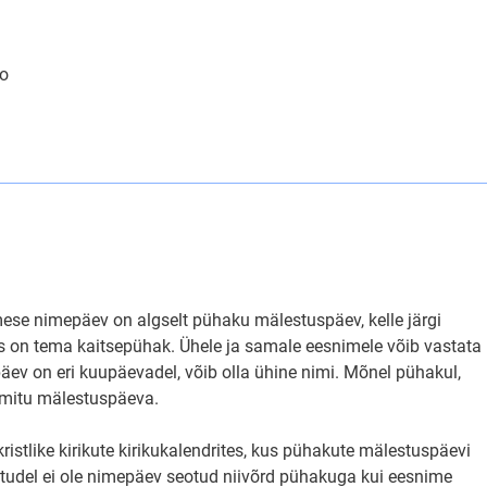
to
ese nimepäev on algselt pühaku mälestuspäev, kelle järgi
es on tema kaitsepühak. Ühele ja samale eesnimele võib vastata
päev on eri kuupäevadel, võib olla ühine nimi. Mõnel pühakul,
n mitu mälestuspäeva.
tlike kirikute kirikukalendrites, kus pühakute mälestuspäevi
juhtudel ei ole nimepäev seotud niivõrd pühakuga kui eesnime