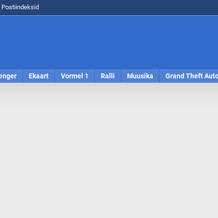
Postiindeksid
enger
Ekaart
Vormel 1
Ralli
Muusika
Grand Theft Aut