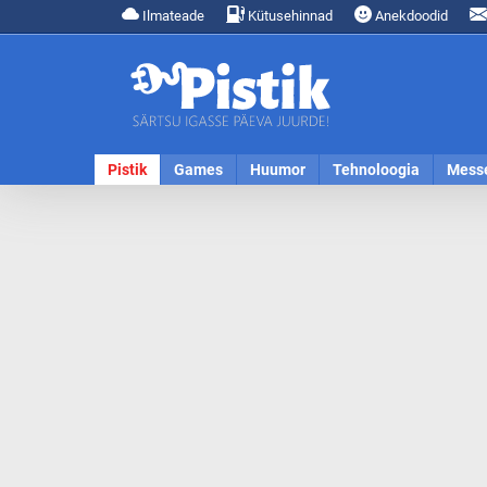
Ilmateade
Kütusehinnad
Anekdoodid
Pistik
Games
Huumor
Tehnoloogia
Mess