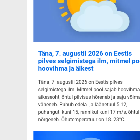
Täna, 7. augustil 2026 on Eestis
pilves selgimistega ilm, mitmel po
hoovihma ja äikest
Täna, 7. augustil 2026 on Eestis pilves
selgimistega ilm. Mitmel pool sajab hoovihma
äikeseoht, õhtul pilvisus hõreneb ja saju võim
väheneb. Puhub edela- ja läänetuul 5-12,
puhanguti kuni 15, rannikul kuni 17 m/s, õhtul
nõrgeneb. Õhutemperatuur on 18..23°C.