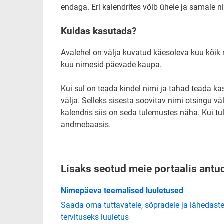
endaga. Eri kalendrites võib ühele ja samale n
Kuidas kasutada?
Avalehel on välja kuvatud käesoleva kuu kõi
kuu nimesid päevade kaupa.
Kui sul on teada kindel nimi ja tahad teada kas
välja. Selleks sisesta soovitav nimi otsingu vä
kalendris siis on seda tulemustes näha. Kui tul
andmebaasis.
Lisaks seotud meie portaalis ant
Nimepäeva teemalised luuletused
Saada oma tuttavatele, sõpradele ja lähedaste
tervituseks luuletus