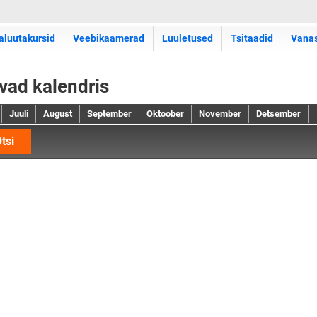
aluutakursid
Veebikaamerad
Luuletused
Tsitaadid
Vana
evad kalendris
Juuli
August
September
Oktoober
November
Detsember
tsi