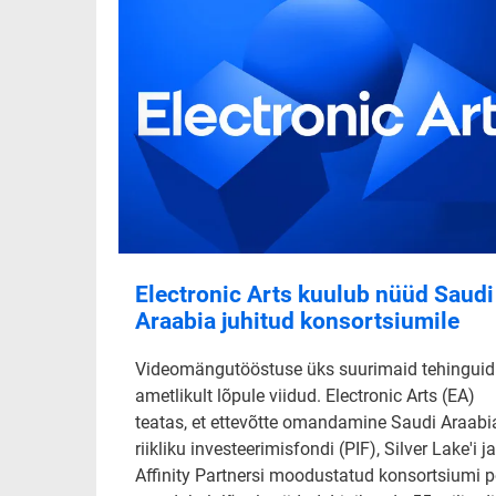
Electronic Arts kuulub nüüd Saudi
Araabia juhitud konsortsiumile
Videomängutööstuse üks suurimaid tehinguid
ametlikult lõpule viidud. Electronic Arts (EA)
teatas, et ettevõtte omandamine Saudi Araabi
riikliku investeerimisfondi (PIF), Silver Lake'i ja
Affinity Partnersi moodustatud konsortsiumi p