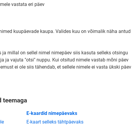
imele vastata eri päev
k nimed kuupäevade kaupa. Valides kuu on võimalik näha antud
 ja millal on sellel nimel nimepäev siis kasuta selleks otsingu
lja ja vajuta "otsi" nuppu. Kui otsitud nimele vastab mõni päev
emust ei ole siis tähendab, et sellele nimele ei vasta ükski päev
ud teemaga
E-kaardid nimepäevaks
le
E-kaart selleks tähtpäevaks