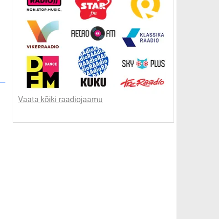
Vaata kõiki raadiojaamu