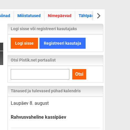
sõnad
Mõistatused
Nimepäevad
Tähtpäevad
Kas teadsid
Logi sisse või registreeri kasutajaks
Logi sisse
Registreeri kasutaja
Otsi Pistik.net portaalist
Otsi
Otsi
kogu
lehelt
Tänased ja tulevased pühad kalendris
Laupäev 8. august
Rahvusvaheline kassipäev