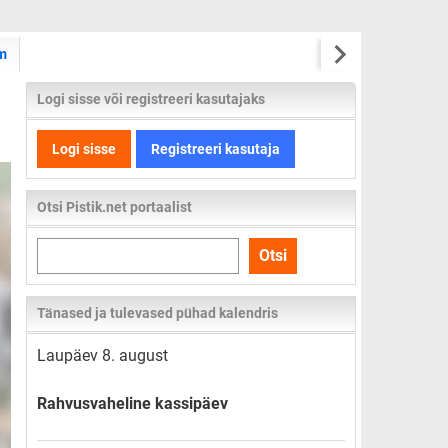
m
Logi sisse või registreeri kasutajaks
Logi sisse
Registreeri kasutaja
Otsi Pistik.net portaalist
Otsi
Otsi
kogu
lehelt
Tänased ja tulevased pühad kalendris
Laupäev 8. august
Rahvusvaheline kassipäev