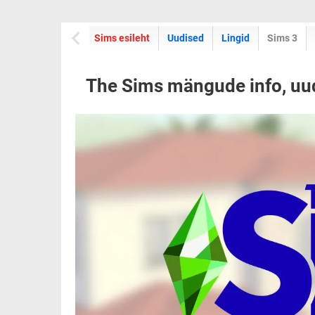
Sims esileht
Uudised
Lingid
Sims 3
The Sims mängude info, uu