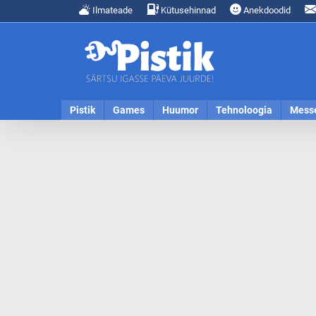
Ilmateade
Kütusehinnad
Anekdoodid
Pistik
Games
Huumor
Tehnoloogia
Mess