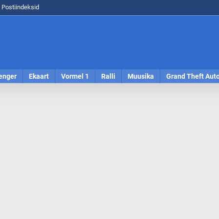
Postiindeksid
enger
Ekaart
Vormel 1
Ralli
Muusika
Grand Theft Aut