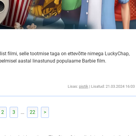
st filmi, selle tootmise taga on ettevõtte nimega LuckyChap,
elmisel aastal linastunud populaarne Barbie film.
Lisas:
pistik
| Lisatud: 21.03.2024 16:03
2
3
...
22
>