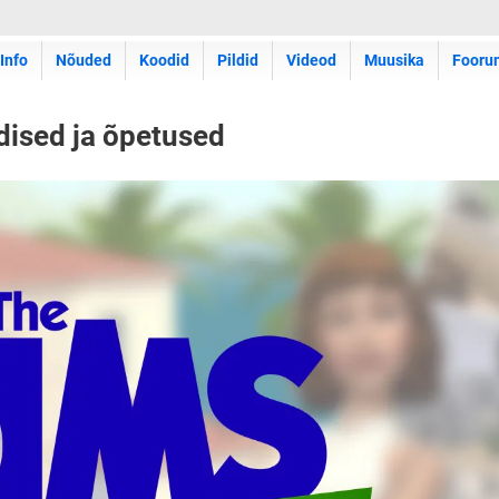
Info
Nõuded
Koodid
Pildid
Videod
Muusika
Fooru
dised ja õpetused