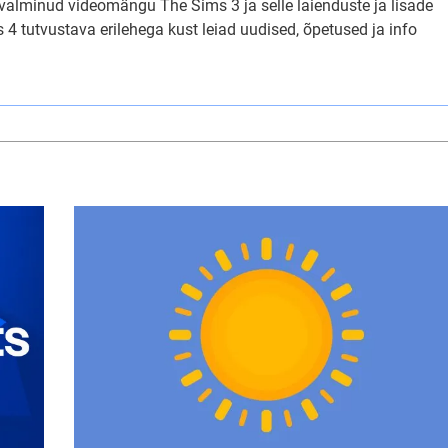
 valminud videomängu The Sims 3 ja selle laienduste ja lisade
4 tutvustava erilehega kust leiad uudised, õpetused ja info