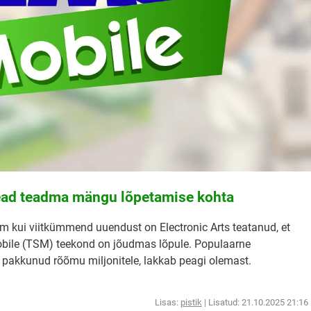
pead teadma mängu lõpetamise kohta
am kui viitkümmend uuendust on Electronic Arts teatanud, et
ile (TSM) teekond on jõudmas lõpule. Populaarne
pakkunud rõõmu miljonitele, lakkab peagi olemast.
Lisas:
pistik
| Lisatud: 21.10.2025 21:16