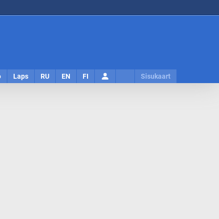
Logi
o
Laps
RU
EN
FI
Sisukaart
sisse