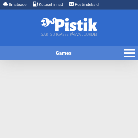
Ilmateade
Kütusehinnad
Postiindeksid
Games