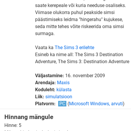
saate kerepeale või kuria needuse osaliseks.
Viimase olukorra puhul peakside simsi
päästimiseks leidma "hingerahu" kujukese,
seda mitte tehes võite riskeerida oma simsi
surmaga.
Vaata ka
The Sims 3 erilehte
Esineb ka nime all: The Sims 3 Destination
Adventure, The Sims 3: Destination Adventure
Väljastamine:
16. november 2009
Arendaja:
Maxis
Koduleht:
külasta
Liik:
simulatsioon
Platvorm:
PC
(
Microsoft Windows, arvuti
)
Hinnang mängule
Hinne:
5