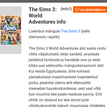
The Sims 3:
(
Info?
)
Lisa järjehoidjasse
World
Adventures info
Laiendus mängule
The Sims 3
(selle
olemasolu vajalik).
The Sims 3 World Adventures abil saate vastu
võtta väljakutseid, leida aardeid, avastada
peidetud koobaste ja haudede sisu ja seda
kõike uue seiklusliku mängustenaariumi abil.
Kui reisite Egiptusesse, ühte kolmest
päriselulisest maailmaimest inspireeritud
paika, peaksite olema eriti ettevaatlik
sisenedes hauakoobastesse, sest seal võib
kuri muumia teie peale needuse panna. Eriti
ohtlik on olukord kui teie simsil pole
võistluskunstide oskust, muumiaga võideldes