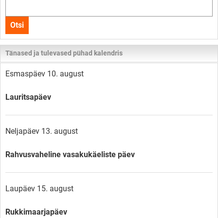
Otsi
kogu
Otsi
lehelt
Tänased ja tulevased pühad kalendris
Esmaspäev 10. august
Lauritsapäev
Neljapäev 13. august
Rahvusvaheline vasakukäeliste päev
Laupäev 15. august
Rukkimaarjapäev