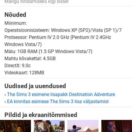
Mängu hindamiseks logi sisse!
Nõuded
Miinimum:
Operatsioonisüsteem: Windows XP (SP2)/Vista (SP 1)/7
Protsessor: Pentium IV 2.0 GHz (Pentium IV 2.4GHz
Windows Vista/7)
Mälu: 1GB RAM (1.5 GP Windows Vista/7)
Mahtu kõvakettal: 4.5GB
DirectX: 9.0c
Videokaart: 128MB
Uudised ja uuendused
›
The Sims 3 esimene lisapakk Destination Adventure
›
EA kinnitas esimese The Sims 3 lisa väljastamist
Pildid ja ekraanitõmmised