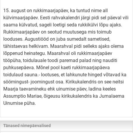
15. august on rukkimaarjapäev, ka tuntud nime all
külvimaarjapäev. Eesti rahvakalendri järgi pidi sel päeval vili
saama külvatud, sageli loetigi seda rukkikülvi lõpu ajaks.
Rukkimaarjapäev on seotud muutusega mis toimub
looduses. Augustiööd on juba sumedalt sametised,
tähistaevas helkivam. Maarahval pidi selleks ajaks olema
lõppenud heinategu. Maarahval oli rukkimaarjapäev
tööpüha, toidulauale toodi paremad palad ning nauditi
puhkusepäeva. Mõnel pool kaeti rukkimaarjapäeva
toidulaud sauna.- lootuses, et lahkunute hinged võtavad ka
söömingust- joomingust osa. Kirikukalendris on see neitsi
Maarja taevamineku ehk uinumise päev, ladina keeles
Assumptio Mariae, õigeusu kirikukalendris ka Jumalaema
Uinumise püha.
Tänased nimepäevalised