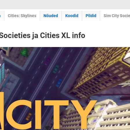
m
Cities: Skylines
Nõuded
Koodid
Pildid
Sim City Socie
 Societies ja Cities XL info