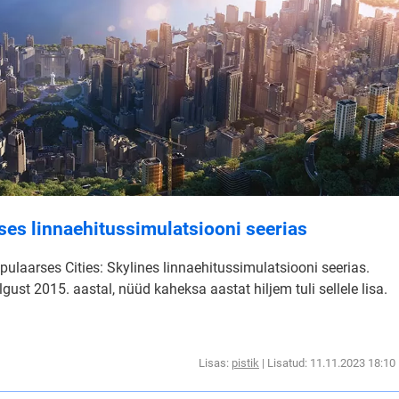
arses linnaehitussimulatsiooni seerias
populaarses Cities: Skylines linnaehitussimulatsiooni seerias.
st 2015. aastal, nüüd kaheksa aastat hiljem tuli sellele lisa.
Lisas:
pistik
| Lisatud: 11.11.2023 18:10