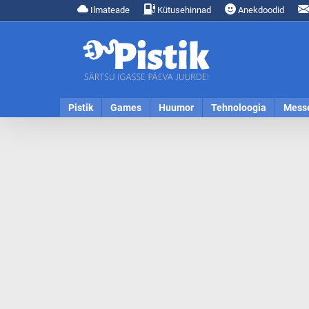
Ilmateade
Kütusehinnad
Anekdoodid
Pistik
Games
Huumor
Tehnoloogia
Mess