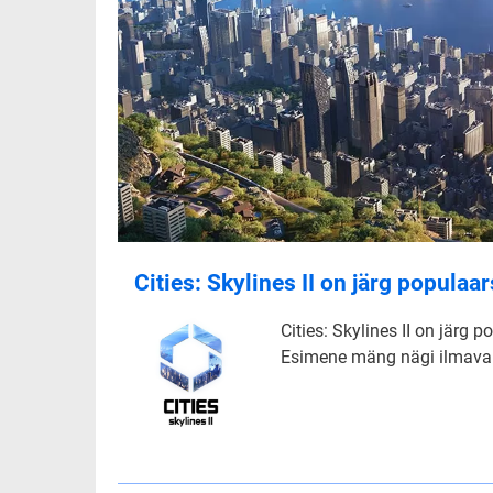
Cities: Skylines II on järg popula
Cities: Skylines II on järg 
Esimene mäng nägi ilmavalgu