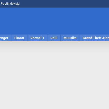
Postiindeksid
enger
Ekaart
Vormel 1
Ralli
Muusika
Grand Theft Aut