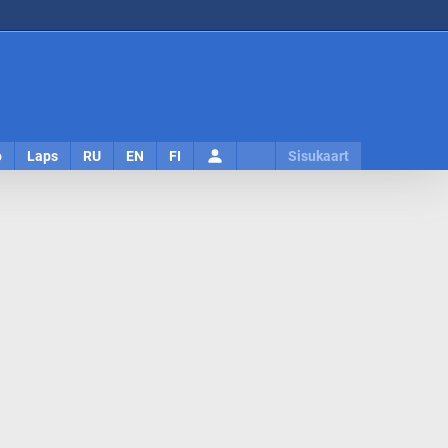
Logi
o
Laps
RU
EN
FI
Sisukaart
sisse