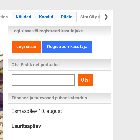
ties
Nõuded
Koodid
Pildid
Sim City 4
Nõuded
Koo
Logi sisse või registreeri kasutajaks
Logi sisse
Registreeri kasutaja
Otsi Pistik.net portaalist
Otsi
Otsi
kogu
lehelt
Tänased ja tulevased pühad kalendris
Esmaspäev 10. august
Lauritsapäev