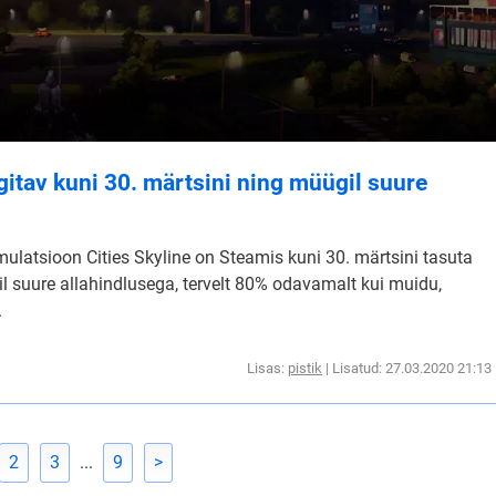
gitav kuni 30. märtsini ning müügil suure
ulatsioon Cities Skyline on Steamis kuni 30. märtsini tasuta
l suure allahindlusega, tervelt 80% odavamalt kui muidu,
.
Lisas:
pistik
| Lisatud: 27.03.2020 21:13
2
3
...
9
>