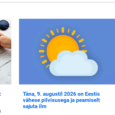
:
Täna, 9. augustil 2026 on Eestis
vähese pilvisusega ja peamiselt
sajuta ilm
i