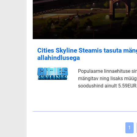
Cities Skyline Steamis tasuta män
allahindlusega
Populaarne linnaehituse sim
mängitav ning lisaks müügi
soodushind ainult 5.59EUR
1