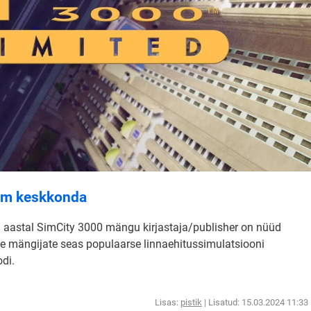
am keskkonda
9. aastal SimCity 3000 mängu kirjastaja/publisher on nüüd
lle mängijate seas populaarse linnaehitussimulatsiooni
di.
Lisas:
pistik
| Lisatud: 15.03.2024 11:33