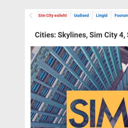
Sim City esileht
Uudised
Lingid
Fooru
Cities: Skylines, Sim City 4,