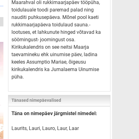
Maarahval oli rukkimaarjapäev tööpüha,
toidulauale toodi paremad palad ning
nauditi puhkusepäeva. Mõnel pool kaeti
rukkimaarjapäeva toidulaud sauna.-
lootuses, et lahkunute hinged võtavad ka
söömingust- joomingust osa.
Kirikukalendris on see neitsi Maarja
taevamineku ehk uinumise päev, ladina
keeles Assumptio Mariae, õigeusu
kirikukalendris ka Jumalaema Uinumise
püha.
Tänased nimepäevalised
Täna on nimepäev järgmistel nimedel:
Laurits, Lauri, Lauro, Laur, Laar