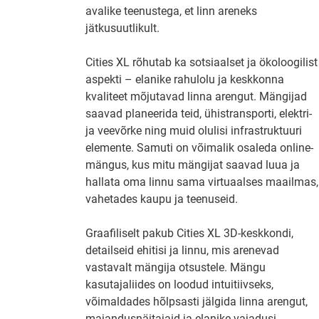
avalike teenustega, et linn areneks
jätkusuutlikult.
Cities XL rõhutab ka sotsiaalset ja ökoloogilist
aspekti – elanike rahulolu ja keskkonna
kvaliteet mõjutavad linna arengut. Mängijad
saavad planeerida teid, ühistransporti, elektri-
ja veevõrke ning muid olulisi infrastruktuuri
elemente. Samuti on võimalik osaleda online-
mängus, kus mitu mängijat saavad luua ja
hallata oma linnu sama virtuaalses maailmas,
vahetades kaupu ja teenuseid.
Graafiliselt pakub Cities XL 3D-keskkondi,
detailseid ehitisi ja linnu, mis arenevad
vastavalt mängija otsustele. Mängu
kasutajaliides on loodud intuitiivseks,
võimaldades hõlpsasti jälgida linna arengut,
majandusnäitajaid ja elanike vajadusi.