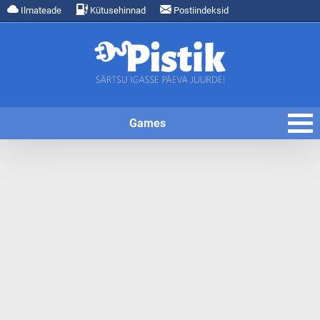
Ilmateade
Kütusehinnad
Postiindeksid
Games