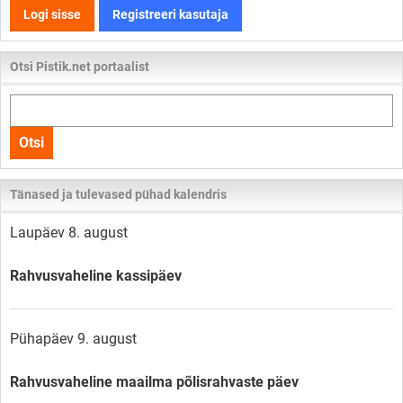
Logi sisse
Registreeri kasutaja
Otsi Pistik.net portaalist
Otsi
kogu
Otsi
lehelt
Tänased ja tulevased pühad kalendris
Laupäev 8. august
Rahvusvaheline kassipäev
Pühapäev 9. august
Rahvusvaheline maailma põlisrahvaste päev