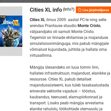
Cities XL info
(
Info?
)
Lisa järjehoidjasse
Cities XL
ilmus 2009. aastal PC-le ning selle
arendas Prantsuse stuudio
Monte Cristo
,
väljaandjaks oli samuti Monte Cristo.
Tegemist on linnade ehitamise ja majanduse
simulatsioonimänguga, mis pakub mängijale
võimalust kujundada, juhtida ja hallata oma
virtuaallinna.
Mängija ülesandeks on luua toimiv linn,
hallates infrastruktuuri, majandust, elanikke ja
ressursse. Cities XL pakub detailset
majandussüsteemi, kus tuleb tasakaalustada
erinevate sektorite vajadusi – tööstus,
kaubandus, teenused, elamupiirkonnad ja
transport. Lisaks peab mängija arvestama
elanike rahulolu, töökohtade olemasolu ja