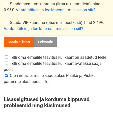
Saada premium kaardina
(ilma reklaamideta), hind
0.96€.
Vaata näiteid ja loe lähemalt mis see on siit?
Saada VIP kaardina
(otse meilipostkasti), hind 2.49€.
Vaata näiteid ja loe lähemalt mis see on siit?
Saada e-kaart
Eelvaade
Telli oma e-mailile teavitus kui kaart on saadetud teele
Telli oma e-mailile teavitus kui kaart avatakse saaja
poolt
Olen nõus, et mulle saadetakse Pistiku ja Pistiku
partnerite alast uudisinfot
Lisaselgitused ja korduma kippuvad
probleemid ning küsimused