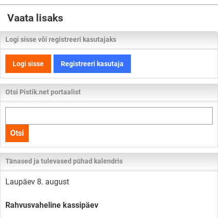
Vaata lisaks
Logi sisse või registreeri kasutajaks
Logi sisse
Registreeri kasutaja
Otsi Pistik.net portaalist
Otsi
kogu
Otsi
lehelt
Tänased ja tulevased pühad kalendris
Laupäev 8. august
Rahvusvaheline kassipäev