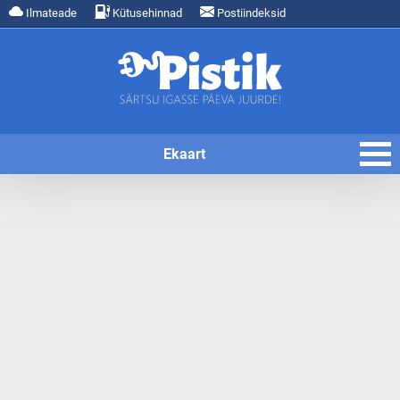
Ilmateade
Kütusehinnad
Postiindeksid
Ekaart