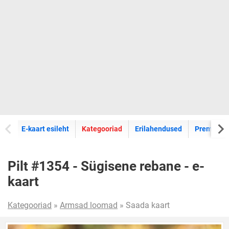
E-kaartide
E-kaart esileht
Kategooriad
Erilahendused
Premium k
Pilt #1354 - Sügisene rebane - e-
kaart
Kategooriad
»
Armsad loomad
» Saada kaart