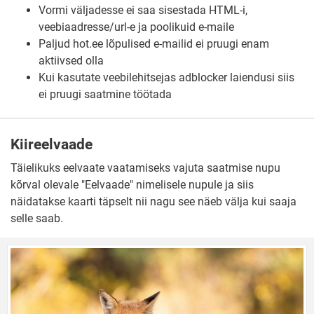
Vormi väljadesse ei saa sisestada HTML-i,
veebiaadresse/url-e ja poolikuid e-maile
Paljud hot.ee lõpulised e-mailid ei pruugi enam
aktiivsed olla
Kui kasutate veebilehitsejas adblocker laiendusi siis
ei pruugi saatmine töötada
Kiireelvaade
Täielikuks eelvaate vaatamiseks vajuta saatmise nupu
kõrval olevale "Eelvaade" nimelisele nupule ja siis
näidatakse kaarti täpselt nii nagu see näeb välja kui saaja
selle saab.