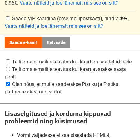
0.96€.
Vaata näiteid ja loe lähemalt mis see on siit?
Saada VIP kaardina
(otse meilipostkasti), hind 2.49€.
Vaata näiteid ja loe lähemalt mis see on siit?
Saada e-kaart
Eelvaade
Telli oma e-mailile teavitus kui kaart on saadetud teele
Telli oma e-mailile teavitus kui kaart avatakse saaja
poolt
Olen nõus, et mulle saadetakse Pistiku ja Pistiku
partnerite alast uudisinfot
Lisaselgitused ja korduma kippuvad
probleemid ning küsimused
Vormi väljadesse ei saa sisestada HTML-i,