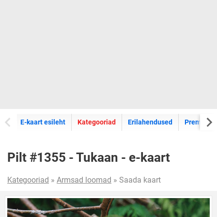
E-kaartide
E-kaart esileht
Kategooriad
Erilahendused
Premium k
Pilt #1355 - Tukaan - e-kaart
Kategooriad
»
Armsad loomad
» Saada kaart