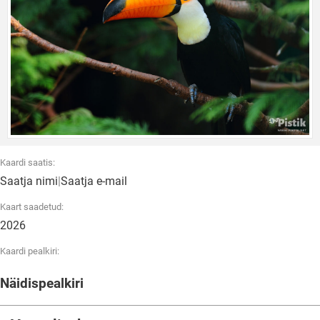
Kaardi saatis:
Saatja nimi
|
Saatja e-mail
Kaart saadetud:
2026
Kaardi pealkiri:
Näidispealkiri