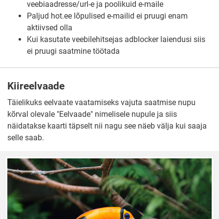
veebiaadresse/url-e ja poolikuid e-maile
Paljud hot.ee lõpulised e-mailid ei pruugi enam
aktiivsed olla
Kui kasutate veebilehitsejas adblocker laiendusi siis
ei pruugi saatmine töötada
Kiireelvaade
Täielikuks eelvaate vaatamiseks vajuta saatmise nupu
kõrval olevale "Eelvaade" nimelisele nupule ja siis
näidatakse kaarti täpselt nii nagu see näeb välja kui saaja
selle saab.