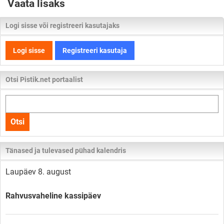
Vaata lisaks
Logi sisse või registreeri kasutajaks
Logi sisse
Registreeri kasutaja
Otsi Pistik.net portaalist
Otsi
kogu
Otsi
lehelt
Tänased ja tulevased pühad kalendris
Laupäev 8. august
Rahvusvaheline kassipäev