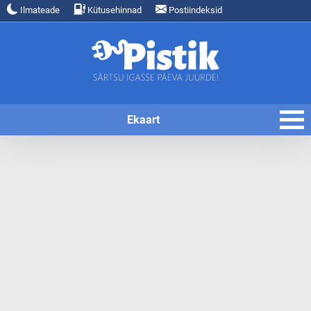
Ilmateade
Kütusehinnad
Postiindeksid
Ekaart