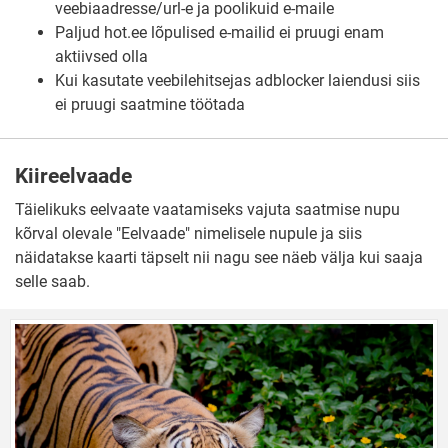
veebiaadresse/url-e ja poolikuid e-maile
Paljud hot.ee lõpulised e-mailid ei pruugi enam
aktiivsed olla
Kui kasutate veebilehitsejas adblocker laiendusi siis
ei pruugi saatmine töötada
Kiireelvaade
Täielikuks eelvaate vaatamiseks vajuta saatmise nupu
kõrval olevale "Eelvaade" nimelisele nupule ja siis
näidatakse kaarti täpselt nii nagu see näeb välja kui saaja
selle saab.