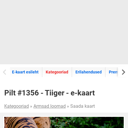
E-kaartide
E-kaart esileht
Kategooriad
Erilahendused
Premium k
Pilt #1356 - Tiiger - e-kaart
Kategooriad
»
Armsad loomad
» Saada kaart