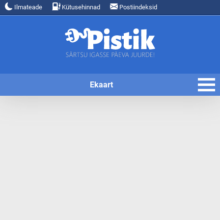
Ilmateade
Kütusehinnad
Postiindeksid
Ekaart