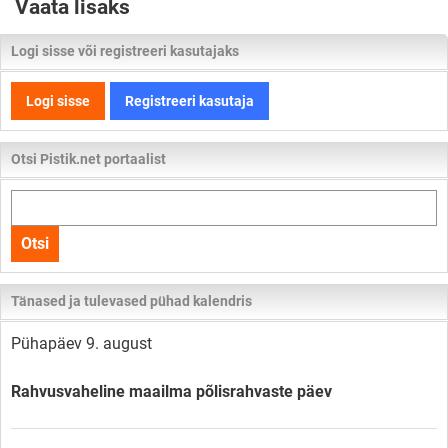
Vaata lisaks
Logi sisse või registreeri kasutajaks
Logi sisse
Registreeri kasutaja
Otsi Pistik.net portaalist
Otsi
kogu
Otsi
lehelt
Tänased ja tulevased pühad kalendris
Pühapäev 9. august
Rahvusvaheline maailma põlisrahvaste päev