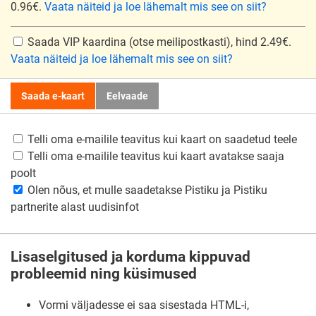
0.96€.
Vaata näiteid ja loe lähemalt mis see on siit?
Saada VIP kaardina
(otse meilipostkasti), hind 2.49€.
Vaata näiteid ja loe lähemalt mis see on siit?
Saada e-kaart
Eelvaade
Telli oma e-mailile teavitus kui kaart on saadetud teele
Telli oma e-mailile teavitus kui kaart avatakse saaja
poolt
Olen nõus, et mulle saadetakse Pistiku ja Pistiku
partnerite alast uudisinfot
Lisaselgitused ja korduma kippuvad
probleemid ning küsimused
Vormi väljadesse ei saa sisestada HTML-i,