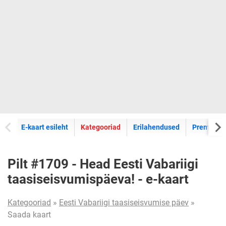
E-kaartide
E-kaart esileht
Kategooriad
Erilahendused
Premium k
Pilt #1709 - Head Eesti Vabariigi
taasiseisvumispäeva! - e-kaart
Kategooriad
»
Eesti Vabariigi taasiseisvumise päev
»
Saada kaart