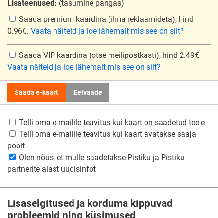
Lisateenused:
(tasumine pangas)
Saada premium kaardina
(ilma reklaamideta), hind
0.96€.
Vaata näiteid ja loe lähemalt mis see on siit?
Saada VIP kaardina
(otse meilipostkasti), hind 2.49€.
Vaata näiteid ja loe lähemalt mis see on siit?
Saada e-kaart
Eelvaade
Telli oma e-mailile teavitus kui kaart on saadetud teele
Telli oma e-mailile teavitus kui kaart avatakse saaja
poolt
Olen nõus, et mulle saadetakse Pistiku ja Pistiku
partnerite alast uudisinfot
Lisaselgitused ja korduma kippuvad
probleemid ning küsimused