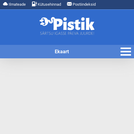
Ilmateade
Kütusehinnad
Postiindeksid
Ekaart