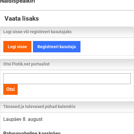
Näidispealkiri
Vaata lisaks
Logi sisse või registreeri kasutajaks
Logi sisse
Registreeri kasutaja
Otsi Pistik.net portaalist
Otsi
kogu
Otsi
lehelt
Tänased ja tulevased pühad kalendris
Laupäev 8. august
Rahvusvaheline kassipäev