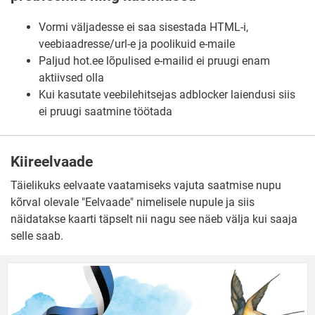
Vormi väljadesse ei saa sisestada HTML-i,
veebiaadresse/url-e ja poolikuid e-maile
Paljud hot.ee lõpulised e-mailid ei pruugi enam
aktiivsed olla
Kui kasutate veebilehitsejas adblocker laiendusi siis
ei pruugi saatmine töötada
Kiireelvaade
Täielikuks eelvaate vaatamiseks vajuta saatmise nupu
kõrval olevale "Eelvaade" nimelisele nupule ja siis
näidatakse kaarti täpselt nii nagu see näeb välja kui saaja
selle saab.