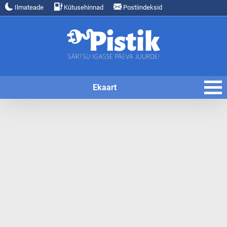
Ilmateade
Kütusehinnad
Postiindeksid
Ekaart