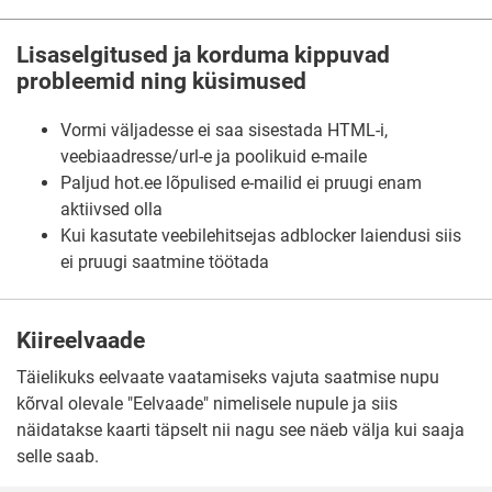
Lisaselgitused ja korduma kippuvad
probleemid ning küsimused
Vormi väljadesse ei saa sisestada HTML-i,
veebiaadresse/url-e ja poolikuid e-maile
Paljud hot.ee lõpulised e-mailid ei pruugi enam
aktiivsed olla
Kui kasutate veebilehitsejas adblocker laiendusi siis
ei pruugi saatmine töötada
Kiireelvaade
Täielikuks eelvaate vaatamiseks vajuta saatmise nupu
kõrval olevale "Eelvaade" nimelisele nupule ja siis
näidatakse kaarti täpselt nii nagu see näeb välja kui saaja
selle saab.