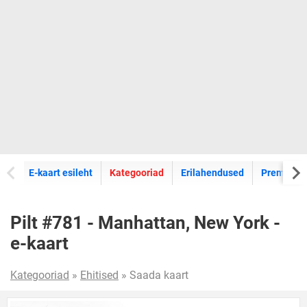
E-kaartide
E-kaart esileht
Kategooriad
Erilahendused
Premium k
Pilt #781 - Manhattan, New York -
e-kaart
Kategooriad
»
Ehitised
» Saada kaart