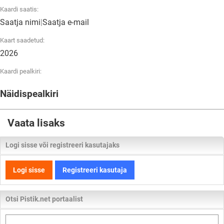
Kaardi saatis:
Saatja nimi
|
Saatja e-mail
Kaart saadetud:
2026
Kaardi pealkiri:
Näidispealkiri
Vaata lisaks
Logi sisse või registreeri kasutajaks
Logi sisse
Registreeri kasutaja
Otsi Pistik.net portaalist
Otsi