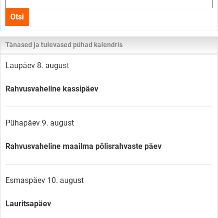
kogu
Otsi
lehelt
Tänased ja tulevased pühad kalendris
Laupäev 8. august
Rahvusvaheline kassipäev
Pühapäev 9. august
Rahvusvaheline maailma põlisrahvaste päev
Esmaspäev 10. august
Lauritsapäev