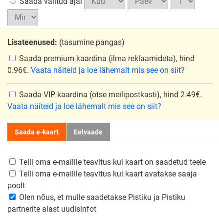
Saada valitud ajal
Lisateenused:
(tasumine pangas)
Saada premium kaardina
(ilma reklaamideta), hind
0.96€.
Vaata näiteid ja loe lähemalt mis see on siit?
Saada VIP kaardina
(otse meilipostkasti), hind 2.49€.
Vaata näiteid ja loe lähemalt mis see on siit?
Saada e-kaart
Eelvaade
Telli oma e-mailile teavitus kui kaart on saadetud teele
Telli oma e-mailile teavitus kui kaart avatakse saaja
poolt
Olen nõus, et mulle saadetakse Pistiku ja Pistiku
partnerite alast uudisinfot