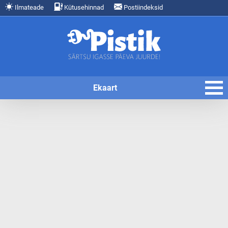
Ilmateade
Kütusehinnad
Postiindeksid
Ekaart