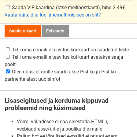
Saada VIP kaardina
(otse meilipostkasti), hind 2.49€.
Vaata näiteid ja loe lähemalt mis see on siit?
Saada e-kaart
Eelvaade
Telli oma e-mailile teavitus kui kaart on saadetud teele
Telli oma e-mailile teavitus kui kaart avatakse saaja
poolt
Olen nõus, et mulle saadetakse Pistiku ja Pistiku
partnerite alast uudisinfot
Lisaselgitused ja korduma kippuvad
probleemid ning küsimused
Vormi väljadesse ei saa sisestada HTML-i,
veebiaadresse/url-e ja poolikuid e-maile
Paljud hot.ee lõpulised e-mailid ei pruugi enam