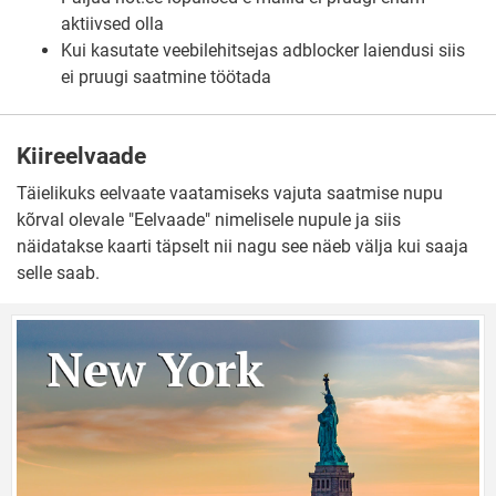
aktiivsed olla
Kui kasutate veebilehitsejas adblocker laiendusi siis
ei pruugi saatmine töötada
Kiireelvaade
Täielikuks eelvaate vaatamiseks vajuta saatmise nupu
kõrval olevale "Eelvaade" nimelisele nupule ja siis
näidatakse kaarti täpselt nii nagu see näeb välja kui saaja
selle saab.