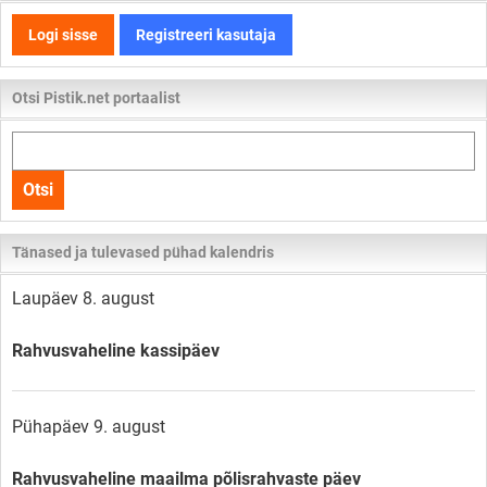
Logi sisse
Registreeri kasutaja
Otsi Pistik.net portaalist
Otsi
kogu
Otsi
lehelt
Tänased ja tulevased pühad kalendris
Laupäev 8. august
Rahvusvaheline kassipäev
Pühapäev 9. august
Rahvusvaheline maailma põlisrahvaste päev