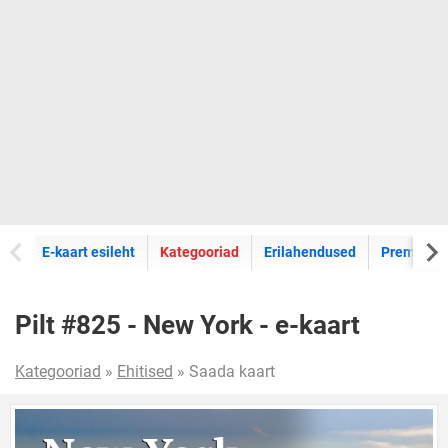
E-kaartide
E-kaart esileht
Kategooriad
Erilahendused
Premium k
Pilt #825 - New York - e-kaart
Kategooriad
»
Ehitised
» Saada kaart