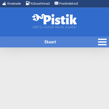
Ilmateade
Kütusehinnad
Postiindeksid
Ekaart