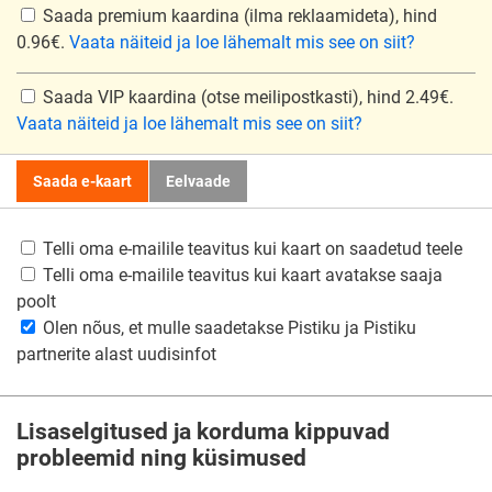
Saada premium kaardina
(ilma reklaamideta), hind
0.96€.
Vaata näiteid ja loe lähemalt mis see on siit?
Saada VIP kaardina
(otse meilipostkasti), hind 2.49€.
Vaata näiteid ja loe lähemalt mis see on siit?
Saada e-kaart
Eelvaade
Telli oma e-mailile teavitus kui kaart on saadetud teele
Telli oma e-mailile teavitus kui kaart avatakse saaja
poolt
Olen nõus, et mulle saadetakse Pistiku ja Pistiku
partnerite alast uudisinfot
Lisaselgitused ja korduma kippuvad
probleemid ning küsimused