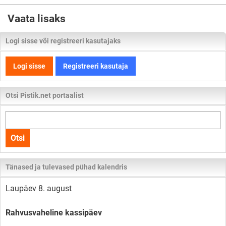
Vaata lisaks
Logi sisse või registreeri kasutajaks
Logi sisse
Registreeri kasutaja
Otsi Pistik.net portaalist
Otsi
kogu
Otsi
lehelt
Tänased ja tulevased pühad kalendris
Laupäev 8. august
Rahvusvaheline kassipäev