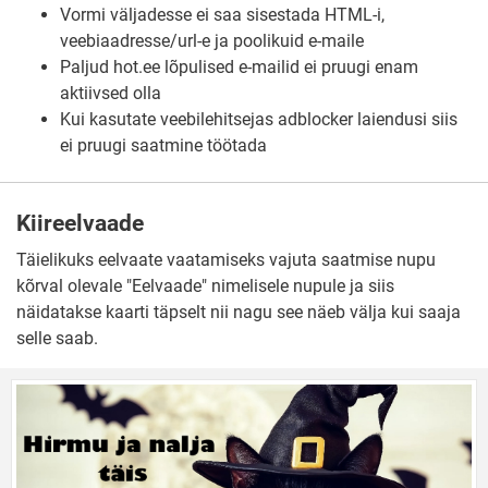
Vormi väljadesse ei saa sisestada HTML-i,
veebiaadresse/url-e ja poolikuid e-maile
Paljud hot.ee lõpulised e-mailid ei pruugi enam
aktiivsed olla
Kui kasutate veebilehitsejas adblocker laiendusi siis
ei pruugi saatmine töötada
Kiireelvaade
Täielikuks eelvaate vaatamiseks vajuta saatmise nupu
kõrval olevale "Eelvaade" nimelisele nupule ja siis
näidatakse kaarti täpselt nii nagu see näeb välja kui saaja
selle saab.