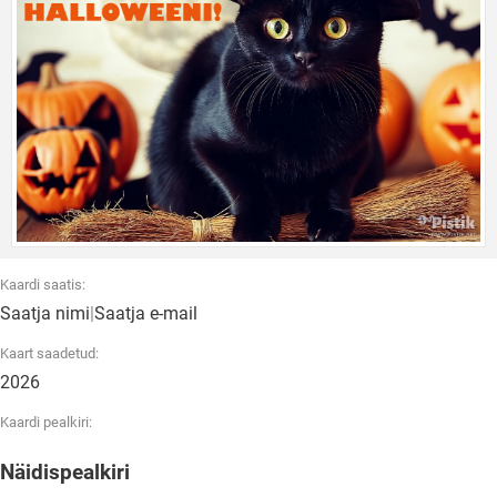
Kaardi saatis:
Saatja nimi
|
Saatja e-mail
Kaart saadetud:
2026
Kaardi pealkiri:
Näidispealkiri