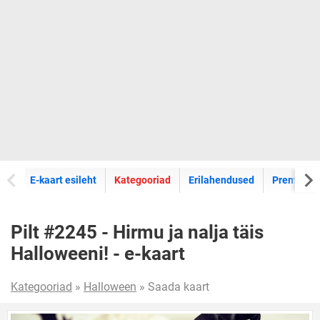
E-kaartide
E-kaart esileht
Kategooriad
Erilahendused
Premium k
Pilt #2245 - Hirmu ja nalja täis
Halloweeni! - e-kaart
Kategooriad
»
Halloween
» Saada kaart