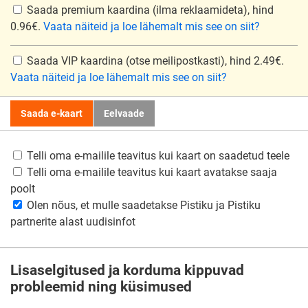
Saada premium kaardina
(ilma reklaamideta), hind
0.96€.
Vaata näiteid ja loe lähemalt mis see on siit?
Saada VIP kaardina
(otse meilipostkasti), hind 2.49€.
Vaata näiteid ja loe lähemalt mis see on siit?
Saada e-kaart
Eelvaade
Telli oma e-mailile teavitus kui kaart on saadetud teele
Telli oma e-mailile teavitus kui kaart avatakse saaja
poolt
Olen nõus, et mulle saadetakse Pistiku ja Pistiku
partnerite alast uudisinfot
Lisaselgitused ja korduma kippuvad
probleemid ning küsimused