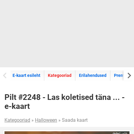
E-kaartide
E-kaart esileht
Kategooriad
Erilahendused
Premium k
Pilt #2248 - Las koletised täna ... -
e-kaart
Kategooriad
»
Halloween
» Saada kaart