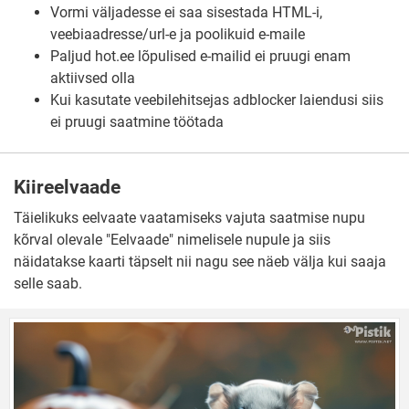
Vormi väljadesse ei saa sisestada HTML-i,
veebiaadresse/url-e ja poolikuid e-maile
Paljud hot.ee lõpulised e-mailid ei pruugi enam
aktiivsed olla
Kui kasutate veebilehitsejas adblocker laiendusi siis
ei pruugi saatmine töötada
Kiireelvaade
Täielikuks eelvaate vaatamiseks vajuta saatmise nupu
kõrval olevale "Eelvaade" nimelisele nupule ja siis
näidatakse kaarti täpselt nii nagu see näeb välja kui saaja
selle saab.