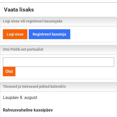
Vaata lisaks
Logi sisse või registreeri kasutajaks
Logi sisse
Registreeri kasutaja
Otsi Pistik.net portaalist
Otsi
kogu
Otsi
lehelt
Tänased ja tulevased pühad kalendris
Laupäev 8. august
Rahvusvaheline kassipäev