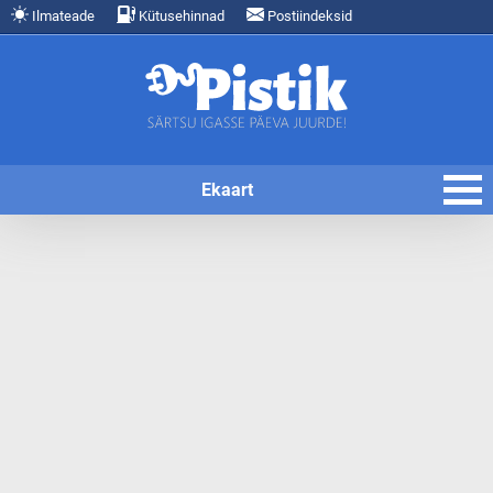
Ilmateade
Kütusehinnad
Postiindeksid
Ekaart