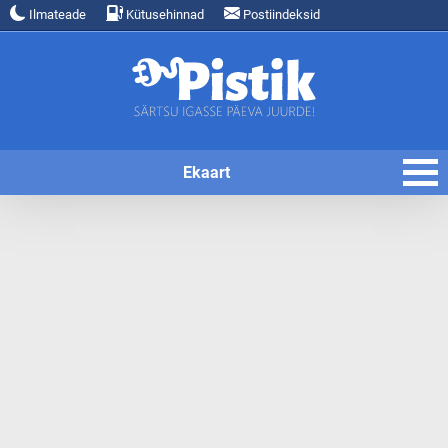
Ilmateade
Kütusehinnad
Postiindeksid
Ekaart