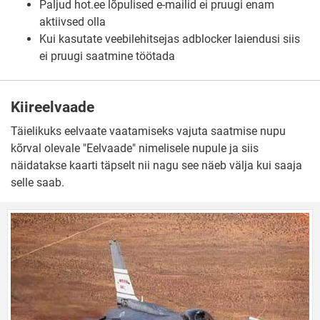
Paljud hot.ee lõpulised e-mailid ei pruugi enam
aktiivsed olla
Kui kasutate veebilehitsejas adblocker laiendusi siis
ei pruugi saatmine töötada
Kiireelvaade
Täielikuks eelvaate vaatamiseks vajuta saatmise nupu
kõrval olevale "Eelvaade" nimelisele nupule ja siis
näidatakse kaarti täpselt nii nagu see näeb välja kui saaja
selle saab.