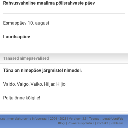
Rahvusvaheline maailma põlisrahvaste päev
Esmaspäev 10. august
Lauritsapäev
Tänased nimepäevalised
Täna on nimepäev järgmistel nimedel:
Vaido, Vaigo, Vaiko, Hiljar, Hiljo
Palju õnne kõigile!
k.net meelelahutus- ja infoportaal | 2004 - 2026 | Versioon 3.3 | Teenust toetab
UusWeb
Blogi
|
Privaatsuspoliitika
|
Kontakt
|
Reklaam