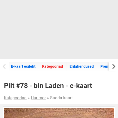
E-kaartide
E-kaart esileht
Kategooriad
Erilahendused
Premium k
Pilt #78 - bin Laden - e-kaart
Kategooriad
»
Huumor
» Saada kaart