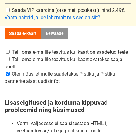
Saada VIP kaardina
(otse meilipostkasti), hind 2.49€.
Vaata näiteid ja loe lähemalt mis see on siit?
Saada e-kaart
Eelvaade
Telli oma e-mailile teavitus kui kaart on saadetud teele
Telli oma e-mailile teavitus kui kaart avatakse saaja
poolt
Olen nõus, et mulle saadetakse Pistiku ja Pistiku
partnerite alast uudisinfot
Lisaselgitused ja korduma kippuvad
probleemid ning küsimused
Vormi väljadesse ei saa sisestada HTML-i,
veebiaadresse/url-e ja poolikuid e-maile