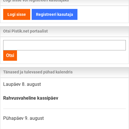
Logi sisse või registreeri kasutajaks
Logi sisse
Registreeri kasutaja
Otsi Pistik.net portaalist
Otsi
kogu
Otsi
lehelt
Tänased ja tulevased pühad kalendris
Laupäev 8. august
Rahvusvaheline kassipäev
Pühapäev 9. august