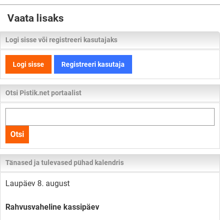
Vaata lisaks
Logi sisse või registreeri kasutajaks
Logi sisse
Registreeri kasutaja
Otsi Pistik.net portaalist
Otsi
kogu
Otsi
lehelt
Tänased ja tulevased pühad kalendris
Laupäev 8. august
Rahvusvaheline kassipäev