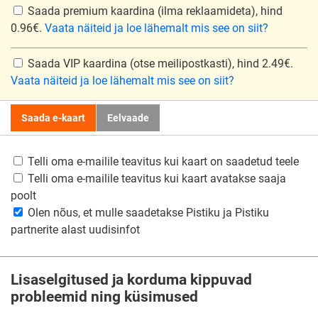
Saada premium kaardina
(ilma reklaamideta), hind
0.96€.
Vaata näiteid ja loe lähemalt mis see on siit?
Saada VIP kaardina
(otse meilipostkasti), hind 2.49€.
Vaata näiteid ja loe lähemalt mis see on siit?
Saada e-kaart
Eelvaade
Telli oma e-mailile teavitus kui kaart on saadetud teele
Telli oma e-mailile teavitus kui kaart avatakse saaja
poolt
Olen nõus, et mulle saadetakse Pistiku ja Pistiku
partnerite alast uudisinfot
Lisaselgitused ja korduma kippuvad
probleemid ning küsimused