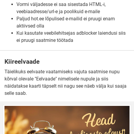
Vormi väljadesse ei saa sisestada HTML-i,
veebiaadresse/url-e ja poolikuid e-maile
Paljud hot.ee lõpulised e-mailid ei pruugi enam
aktiivsed olla
Kui kasutate veebilehitsejas adblocker laiendusi siis
ei pruugi saatmine töötada
Kiireelvaade
Täielikuks eelvaate vaatamiseks vajuta saatmise nupu
kõrval olevale "Eelvaade" nimelisele nupule ja siis
näidatakse kaarti täpselt nii nagu see näeb välja kui saaja
selle saab.