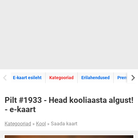
E-kaartide
E-kaart esileht
Kategooriad
Erilahendused
Premium k
Pilt #1933 - Head kooliaasta algust!
- e-kaart
Kategooriad
»
Kool
» Saada kaart