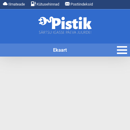
Ilmateade
Kütusehinnad
Postiindeksid
Ekaart