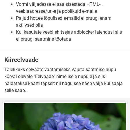
Vormi väljadesse ei saa sisestada HTML-i,
veebiaadresse/url-e ja poolikuid e-maile
Paljud hot.ee lõpulised e-mailid ei pruugi enam
aktiivsed olla
Kui kasutate veebilehitsejas adblocker laiendusi siis
ei pruugi saatmine töötada
Kiireelvaade
Täielikuks eelvaate vaatamiseks vajuta saatmise nupu
kõrval olevale "Eelvaade" nimelisele nupule ja siis
näidatakse kaarti täpselt nii nagu see näeb välja kui saaja
selle saab.