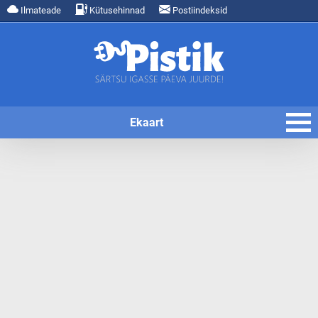
Ilmateade
Kütusehinnad
Postiindeksid
Ekaart