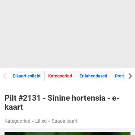
E-kaartide
E-kaart esileht
Kategooriad
Erilahendused
Premium k
Pilt #2131 - Sinine hortensia - e-
kaart
Kategooriad
»
Lilled
» Saada kaart