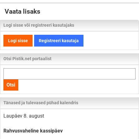
Vaata lisaks
Logi sisse või registreeri kasutajaks
Logi sisse
Registreeri kasutaja
Otsi Pistik.net portaalist
Otsi
kogu
Otsi
lehelt
Tänased ja tulevased pühad kalendris
Laupäev 8. august
Rahvusvaheline kassipäev