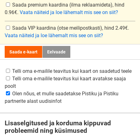
Saada premium kaardina
(ilma reklaamideta), hind
0.96€.
Vaata näiteid ja loe lähemalt mis see on siit?
Saada VIP kaardina
(otse meilipostkasti), hind 2.49€.
Vaata näiteid ja loe lähemalt mis see on siit?
Saada e-kaart
Eelvaade
Telli oma e-mailile teavitus kui kaart on saadetud teele
Telli oma e-mailile teavitus kui kaart avatakse saaja
poolt
Olen nõus, et mulle saadetakse Pistiku ja Pistiku
partnerite alast uudisinfot
Lisaselgitused ja korduma kippuvad
probleemid ning küsimused