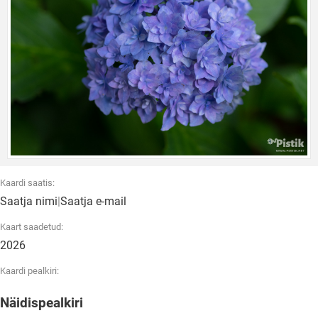
Kaardi saatis:
Saatja nimi
|
Saatja e-mail
Kaart saadetud:
2026
Kaardi pealkiri:
Näidispealkiri