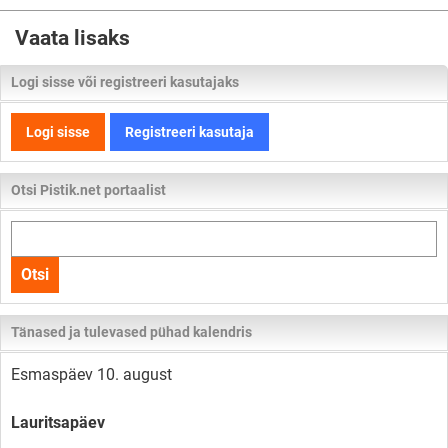
Vaata lisaks
Logi sisse või registreeri kasutajaks
Logi sisse
Registreeri kasutaja
Otsi Pistik.net portaalist
Otsi
kogu
Otsi
lehelt
Tänased ja tulevased pühad kalendris
Esmaspäev 10. august
Lauritsapäev