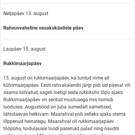
Neljapäev 13. august
Rahvusvaheline vasakukäeliste päev
Laupäev 15. august
Rukkimaarjapäev
15. august on rukkimaarjapäev, ka tuntud nime all
külvimaarjapäev. Eesti rahvakalendri järgi pidi sel päeval vili
saama külvatud, sageli loetigi seda rukkikülvi lõpu ajaks.
Rukkimaarjapäev on seotud muutusega mis toimub
looduses. Augustiööd on juba sumedalt sametised,
tähistaevas helkivam. Maarahval pidi selleks ajaks olema
lõppenud heinategu. Maarahval oli rukkimaarjapäev
tööpüha, toidulauale toodi paremad palad ning nauditi