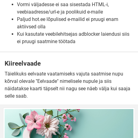
Vormi väljadesse ei saa sisestada HTML-i,
veebiaadresse/url-e ja poolikuid e-maile
Paljud hot.ee lõpulised e-mailid ei pruugi enam
aktiivsed olla
Kui kasutate veebilehitsejas adblocker laiendusi siis
ei pruugi saatmine töötada
Kiireelvaade
Täielikuks eelvaate vaatamiseks vajuta saatmise nupu
kõrval olevale "Eelvaade" nimelisele nupule ja siis
näidatakse kaarti täpselt nii nagu see näeb välja kui saaja
selle saab.