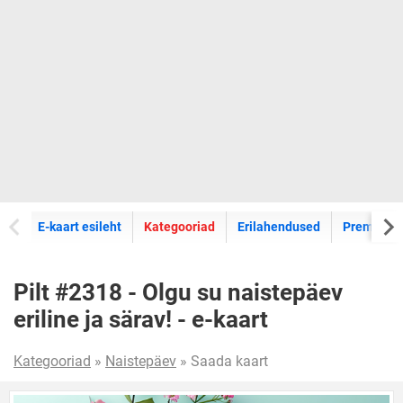
E-kaartide
E-kaart esileht
Kategooriad
Erilahendused
Premium k
Pilt #2318 - Olgu su naistepäev
eriline ja särav! - e-kaart
Kategooriad
»
Naistepäev
» Saada kaart