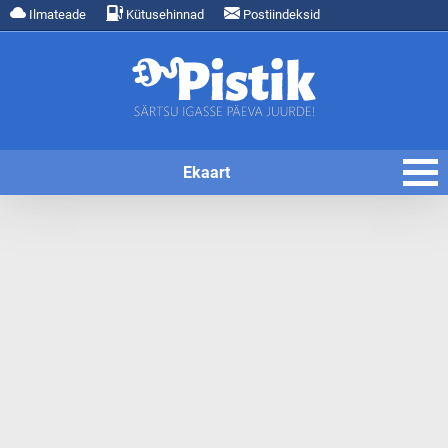
Ilmateade
Kütusehinnad
Postiindeksid
Ekaart