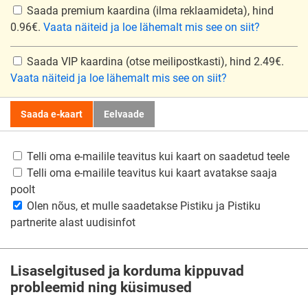
Saada premium kaardina
(ilma reklaamideta), hind
0.96€.
Vaata näiteid ja loe lähemalt mis see on siit?
Saada VIP kaardina
(otse meilipostkasti), hind 2.49€.
Vaata näiteid ja loe lähemalt mis see on siit?
Saada e-kaart
Eelvaade
Telli oma e-mailile teavitus kui kaart on saadetud teele
Telli oma e-mailile teavitus kui kaart avatakse saaja
poolt
Olen nõus, et mulle saadetakse Pistiku ja Pistiku
partnerite alast uudisinfot
Lisaselgitused ja korduma kippuvad
probleemid ning küsimused