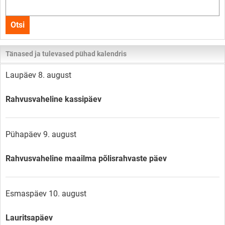
Otsi
kogu
Otsi
lehelt
Tänased ja tulevased pühad kalendris
Laupäev 8. august
Rahvusvaheline kassipäev
Pühapäev 9. august
Rahvusvaheline maailma põlisrahvaste päev
Esmaspäev 10. august
Lauritsapäev