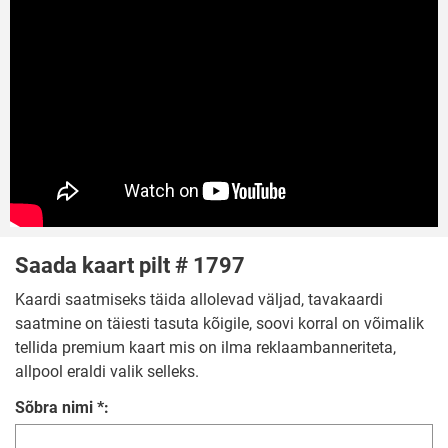
Saada kaart pilt # 1797
Kaardi saatmiseks täida allolevad väljad, tavakaardi
saatmine on täiesti tasuta kõigile, soovi korral on võimalik
tellida premium kaart mis on ilma reklaambanneriteta,
allpool eraldi valik selleks.
Sõbra nimi *: