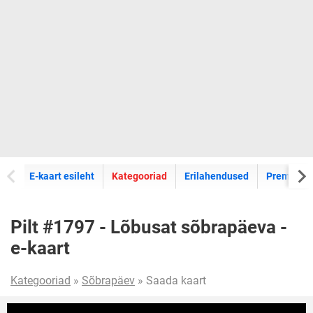
E-kaartide
E-kaart esileht
Kategooriad
Erilahendused
Premium k
Pilt #1797 - Lõbusat sõbrapäeva -
e-kaart
Kategooriad
»
Sõbrapäev
» Saada kaart