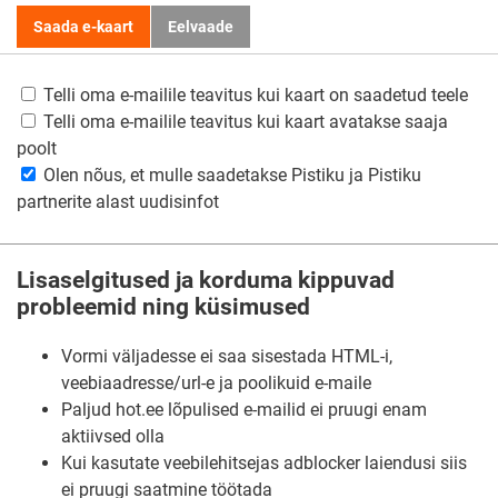
Saada e-kaart
Eelvaade
Telli oma e-mailile teavitus kui kaart on saadetud teele
Telli oma e-mailile teavitus kui kaart avatakse saaja
poolt
Olen nõus, et mulle saadetakse Pistiku ja Pistiku
partnerite alast uudisinfot
Lisaselgitused ja korduma kippuvad
probleemid ning küsimused
Vormi väljadesse ei saa sisestada HTML-i,
veebiaadresse/url-e ja poolikuid e-maile
Paljud hot.ee lõpulised e-mailid ei pruugi enam
aktiivsed olla
Kui kasutate veebilehitsejas adblocker laiendusi siis
ei pruugi saatmine töötada