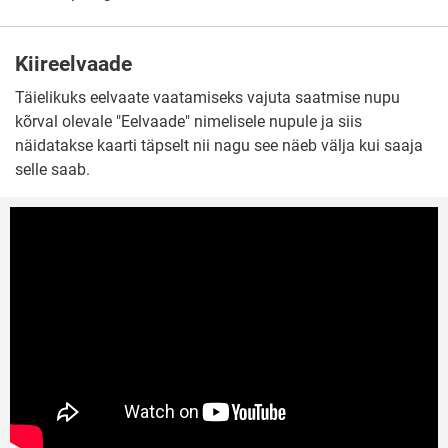
Kiireelvaade
Täielikuks eelvaate vaatamiseks vajuta saatmise nupu
kõrval olevale "Eelvaade" nimelisele nupule ja siis
näidatakse kaarti täpselt nii nagu see näeb välja kui saaja
selle saab.