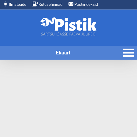
Ilmateade
Kütusehinnad
Postiindeksid
Ekaart