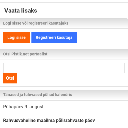
Vaata lisaks
Logi sisse või registreeri kasutajaks
Logi sisse
Registreeri kasutaja
Otsi Pistik.net portaalist
Otsi
kogu
Otsi
lehelt
Tänased ja tulevased pühad kalendris
Pühapäev 9. august
Rahvusvaheline maailma põlisrahvaste päev