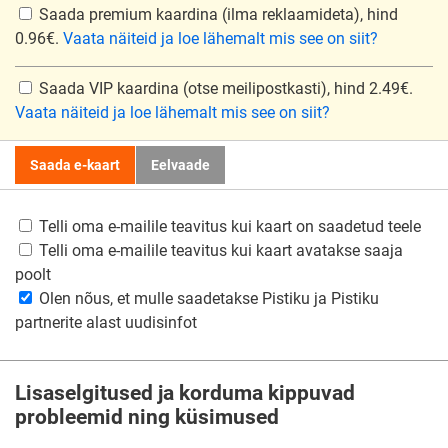
Saada premium kaardina
(ilma reklaamideta), hind
0.96€.
Vaata näiteid ja loe lähemalt mis see on siit?
Saada VIP kaardina
(otse meilipostkasti), hind 2.49€.
Vaata näiteid ja loe lähemalt mis see on siit?
Saada e-kaart
Eelvaade
Telli oma e-mailile teavitus kui kaart on saadetud teele
Telli oma e-mailile teavitus kui kaart avatakse saaja
poolt
Olen nõus, et mulle saadetakse Pistiku ja Pistiku
partnerite alast uudisinfot
Lisaselgitused ja korduma kippuvad
probleemid ning küsimused