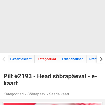
E-kaartide
E-kaart esileht
Kategooriad
Erilahendused
Premium k
Pilt #2193 - Head sõbrapäeva! - e-
kaart
Kategooriad
»
Sõbrapäev
» Saada kaart