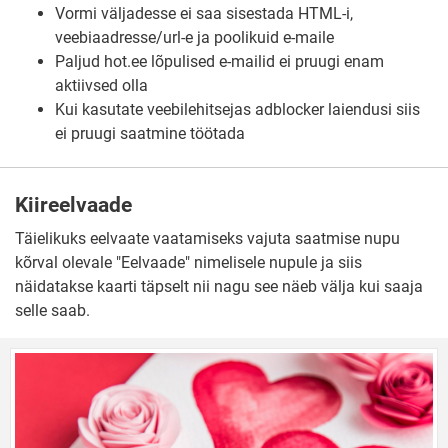
Vormi väljadesse ei saa sisestada HTML-i,
veebiaadresse/url-e ja poolikuid e-maile
Paljud hot.ee lõpulised e-mailid ei pruugi enam
aktiivsed olla
Kui kasutate veebilehitsejas adblocker laiendusi siis
ei pruugi saatmine töötada
Kiireelvaade
Täielikuks eelvaate vaatamiseks vajuta saatmise nupu
kõrval olevale "Eelvaade" nimelisele nupule ja siis
näidatakse kaarti täpselt nii nagu see näeb välja kui saaja
selle saab.