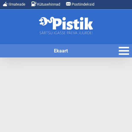
Ilmateade
Kütusehinnad
Postiindeksid
Ekaart