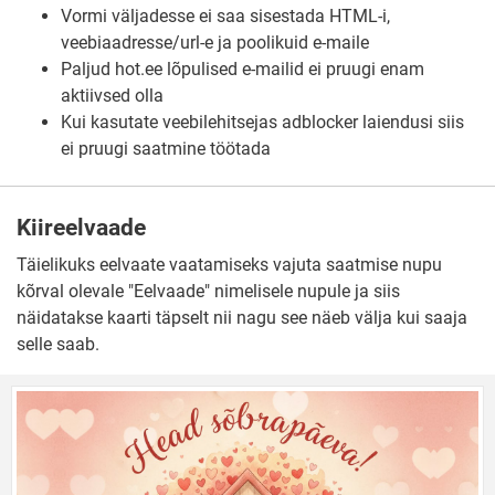
Vormi väljadesse ei saa sisestada HTML-i,
veebiaadresse/url-e ja poolikuid e-maile
Paljud hot.ee lõpulised e-mailid ei pruugi enam
aktiivsed olla
Kui kasutate veebilehitsejas adblocker laiendusi siis
ei pruugi saatmine töötada
Kiireelvaade
Täielikuks eelvaate vaatamiseks vajuta saatmise nupu
kõrval olevale "Eelvaade" nimelisele nupule ja siis
näidatakse kaarti täpselt nii nagu see näeb välja kui saaja
selle saab.