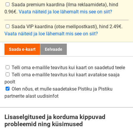
Saada premium kaardina
(ilma reklaamideta), hind
0.96€.
Vaata näiteid ja loe lähemalt mis see on siit?
Saada VIP kaardina
(otse meilipostkasti), hind 2.49€.
Vaata näiteid ja loe lähemalt mis see on siit?
Saada e-kaart
Eelvaade
Telli oma e-mailile teavitus kui kaart on saadetud teele
Telli oma e-mailile teavitus kui kaart avatakse saaja
poolt
Olen nõus, et mulle saadetakse Pistiku ja Pistiku
partnerite alast uudisinfot
Lisaselgitused ja korduma kippuvad
probleemid ning küsimused