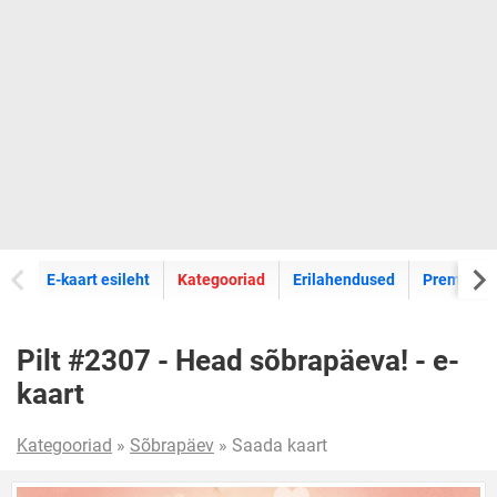
E-kaartide
E-kaart esileht
Kategooriad
Erilahendused
Premium k
Pilt #2307 - Head sõbrapäeva! - e-
kaart
Kategooriad
»
Sõbrapäev
» Saada kaart