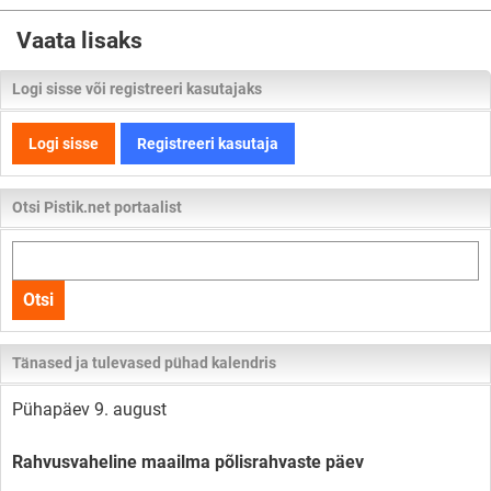
Vaata lisaks
Logi sisse või registreeri kasutajaks
Logi sisse
Registreeri kasutaja
Otsi Pistik.net portaalist
Otsi
kogu
Otsi
lehelt
Tänased ja tulevased pühad kalendris
Pühapäev 9. august
Rahvusvaheline maailma põlisrahvaste päev