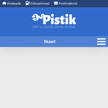
Ilmateade
Kütusehinnad
Postiindeksid
Ekaart