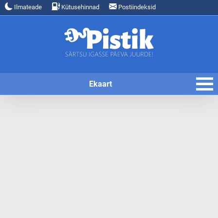
Ilmateade
Kütusehinnad
Postiindeksid
Ekaart