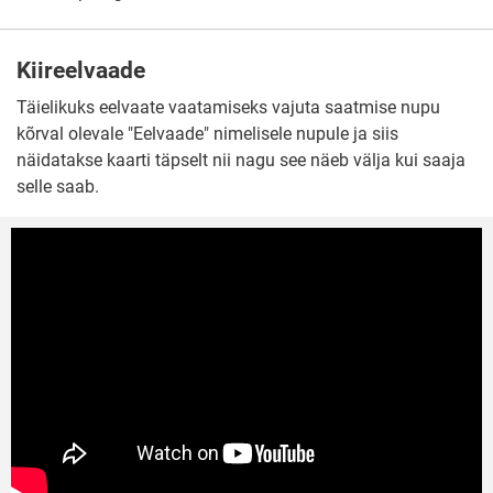
Kiireelvaade
Täielikuks eelvaate vaatamiseks vajuta saatmise nupu
kõrval olevale "Eelvaade" nimelisele nupule ja siis
näidatakse kaarti täpselt nii nagu see näeb välja kui saaja
selle saab.