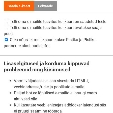
Saada e-kaart
Eelvaade
Telli oma e-mailile teavitus kui kaart on saadetud teele
Telli oma e-mailile teavitus kui kaart avatakse saaja
poolt
Olen nõus, et mulle saadetakse Pistiku ja Pistiku
partnerite alast uudisinfot
Lisaselgitused ja korduma kippuvad
probleemid ning küsimused
Vormi väljadesse ei saa sisestada HTML-i,
veebiaadresse/url-e ja poolikuid e-maile
Paljud hot.ee lõpulised e-mailid ei pruugi enam
aktiivsed olla
Kui kasutate veebilehitsejas adblocker laiendusi siis
ei pruugi saatmine töötada