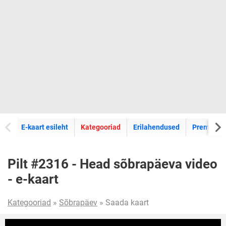
E-kaartide
E-kaart esileht
Kategooriad
Erilahendused
Premium k
Pilt #2316 - Head sõbrapäeva video
- e-kaart
Kategooriad
»
Sõbrapäev
» Saada kaart