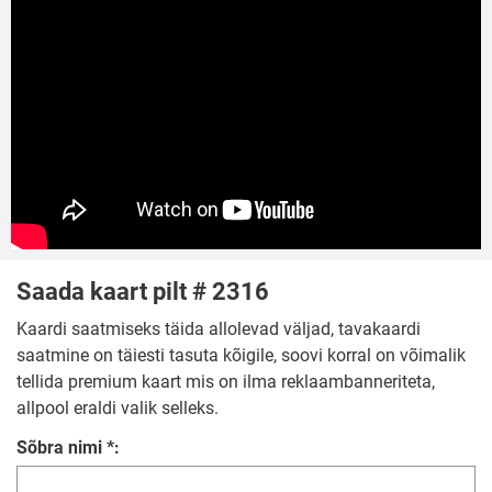
Saada kaart pilt # 2316
Kaardi saatmiseks täida allolevad väljad, tavakaardi
saatmine on täiesti tasuta kõigile, soovi korral on võimalik
tellida premium kaart mis on ilma reklaambanneriteta,
allpool eraldi valik selleks.
Sõbra nimi *: