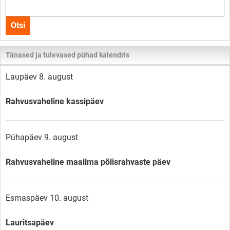
Otsi
kogu
Otsi
lehelt
Tänased ja tulevased pühad kalendris
Laupäev 8. august
Rahvusvaheline kassipäev
Pühapäev 9. august
Rahvusvaheline maailma põlisrahvaste päev
Esmaspäev 10. august
Lauritsapäev