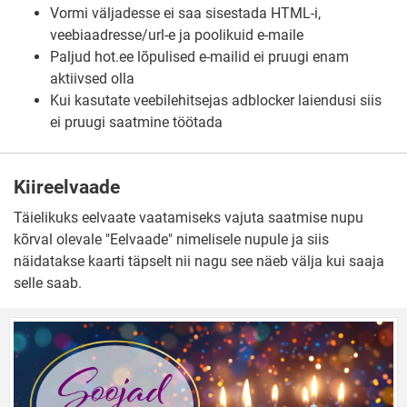
Vormi väljadesse ei saa sisestada HTML-i,
veebiaadresse/url-e ja poolikuid e-maile
Paljud hot.ee lõpulised e-mailid ei pruugi enam
aktiivsed olla
Kui kasutate veebilehitsejas adblocker laiendusi siis
ei pruugi saatmine töötada
Kiireelvaade
Täielikuks eelvaate vaatamiseks vajuta saatmise nupu
kõrval olevale "Eelvaade" nimelisele nupule ja siis
näidatakse kaarti täpselt nii nagu see näeb välja kui saaja
selle saab.