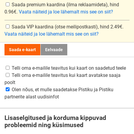
Saada premium kaardina
(ilma reklaamideta), hind
0.96€.
Vaata näiteid ja loe lähemalt mis see on siit?
Saada VIP kaardina
(otse meilipostkasti), hind 2.49€.
Vaata näiteid ja loe lähemalt mis see on siit?
Saada e-kaart
Eelvaade
Telli oma e-mailile teavitus kui kaart on saadetud teele
Telli oma e-mailile teavitus kui kaart avatakse saaja
poolt
Olen nõus, et mulle saadetakse Pistiku ja Pistiku
partnerite alast uudisinfot
Lisaselgitused ja korduma kippuvad
probleemid ning küsimused