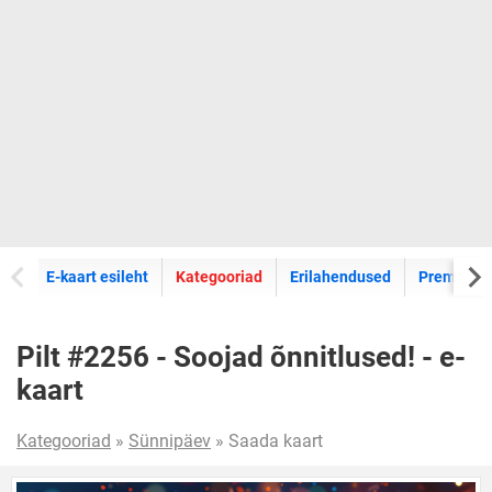
E-kaartide
E-kaart esileht
Kategooriad
Erilahendused
Premium k
Pilt #2256 - Soojad õnnitlused! - e-
kaart
Kategooriad
»
Sünnipäev
» Saada kaart