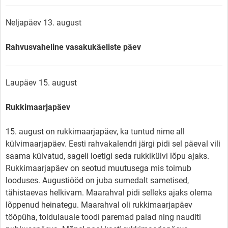
Neljapäev 13. august
Rahvusvaheline vasakukäeliste päev
Laupäev 15. august
Rukkimaarjapäev
15. august on rukkimaarjapäev, ka tuntud nime all
külvimaarjapäev. Eesti rahvakalendri järgi pidi sel päeval vili
saama külvatud, sageli loetigi seda rukkikülvi lõpu ajaks.
Rukkimaarjapäev on seotud muutusega mis toimub
looduses. Augustiööd on juba sumedalt sametised,
tähistaevas helkivam. Maarahval pidi selleks ajaks olema
lõppenud heinategu. Maarahval oli rukkimaarjapäev
tööpüha, toidulauale toodi paremad palad ning nauditi