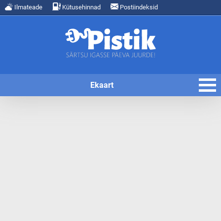
Ilmateade
Kütusehinnad
Postiindeksid
Ekaart