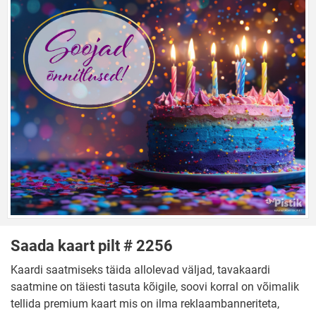
Saada kaart pilt # 2256
Kaardi saatmiseks täida allolevad väljad, tavakaardi
saatmine on täiesti tasuta kõigile, soovi korral on võimalik
tellida premium kaart mis on ilma reklaambanneriteta,