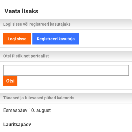
Vaata lisaks
Logi sisse või registreeri kasutajaks
Logi sisse
Registreeri kasutaja
Otsi Pistik.net portaalist
Otsi
kogu
Otsi
lehelt
Tänased ja tulevased pühad kalendris
Esmaspäev 10. august
Lauritsapäev