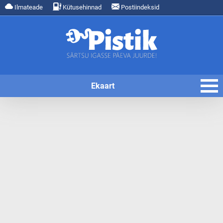
Ilmateade
Kütusehinnad
Postiindeksid
Ekaart