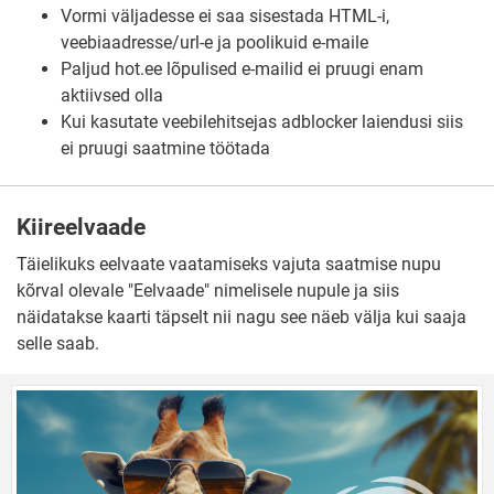
Vormi väljadesse ei saa sisestada HTML-i,
veebiaadresse/url-e ja poolikuid e-maile
Paljud hot.ee lõpulised e-mailid ei pruugi enam
aktiivsed olla
Kui kasutate veebilehitsejas adblocker laiendusi siis
ei pruugi saatmine töötada
Kiireelvaade
Täielikuks eelvaate vaatamiseks vajuta saatmise nupu
kõrval olevale "Eelvaade" nimelisele nupule ja siis
näidatakse kaarti täpselt nii nagu see näeb välja kui saaja
selle saab.