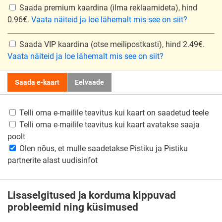
Saada premium kaardina
(ilma reklaamideta), hind
0.96€.
Vaata näiteid ja loe lähemalt mis see on siit?
Saada VIP kaardina
(otse meilipostkasti), hind 2.49€.
Vaata näiteid ja loe lähemalt mis see on siit?
Saada e-kaart
Eelvaade
Telli oma e-mailile teavitus kui kaart on saadetud teele
Telli oma e-mailile teavitus kui kaart avatakse saaja
poolt
Olen nõus, et mulle saadetakse Pistiku ja Pistiku
partnerite alast uudisinfot
Lisaselgitused ja korduma kippuvad
probleemid ning küsimused