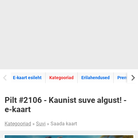
E-kaartide
E-kaart esileht
Kategooriad
Erilahendused
Premium k
Pilt #2106 - Kaunist suve algust! -
e-kaart
Kategooriad
»
Suvi
» Saada kaart