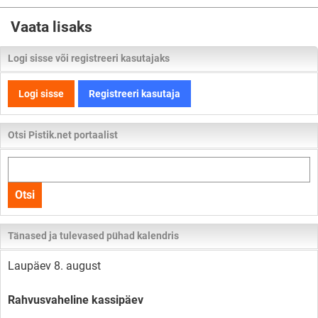
Vaata lisaks
Logi sisse või registreeri kasutajaks
Logi sisse
Registreeri kasutaja
Otsi Pistik.net portaalist
Otsi
kogu
Otsi
lehelt
Tänased ja tulevased pühad kalendris
Laupäev 8. august
Rahvusvaheline kassipäev