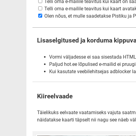
Telli oma e-mailile teavitus kui kaart on sa
Telli oma e-mailile teavitus kui kaart avata
Olen nõus, et mulle saadetakse Pistiku ja Pi
Lisaselgitused ja korduma kippuv
Vormi väljadesse ei saa sisestada HTML-i
Paljud hot.ee lõpulised e-mailid ei pruug
Kui kasutate veebilehitsejas adblocker l
Kiireelvaade
Täielikuks eelvaate vaatamiseks vajuta saatmis
näidatakse kaarti täpselt nii nagu see näeb väl