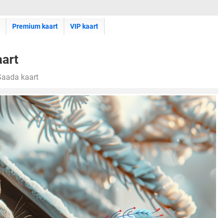
Premium kaart
VIP kaart
aart
Saada kaart