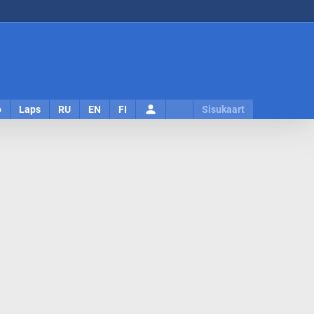
Logi
o
Laps
RU
EN
FI
Sisukaart
sisse