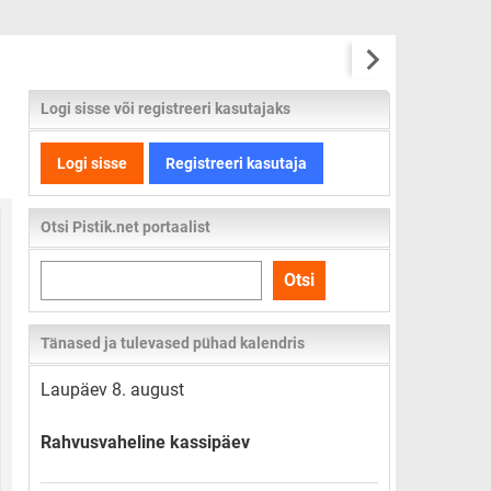
Logi sisse või registreeri kasutajaks
Logi sisse
Registreeri kasutaja
Otsi Pistik.net portaalist
Otsi
Otsi
kogu
lehelt
Tänased ja tulevased pühad kalendris
Laupäev 8. august
Rahvusvaheline kassipäev