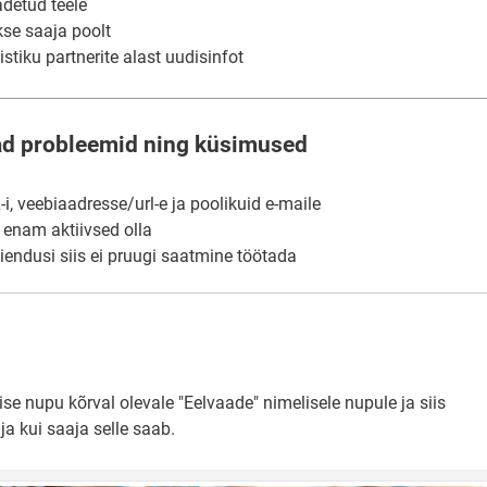
adetud teele
kse saaja poolt
stiku partnerite alast uudisinfot
ad probleemid ning küsimused
, veebiaadresse/url-e ja poolikuid e-maile
i enam aktiivsed olla
aiendusi siis ei pruugi saatmine töötada
e nupu kõrval olevale "Eelvaade" nimelisele nupule ja siis
ja kui saaja selle saab.