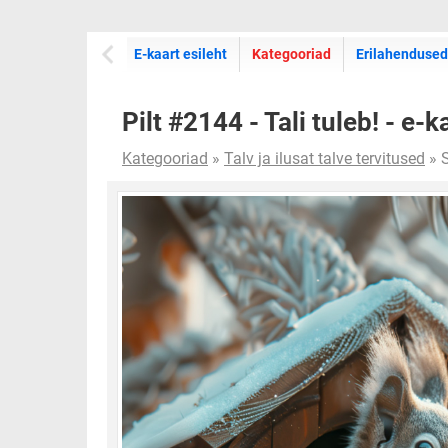
E-kaartide
E-kaart esileht
Kategooriad
Erilahendused
Pilt #2144 - Tali tuleb! - e-k
Kategooriad
»
Talv ja ilusat talve tervitused
» 