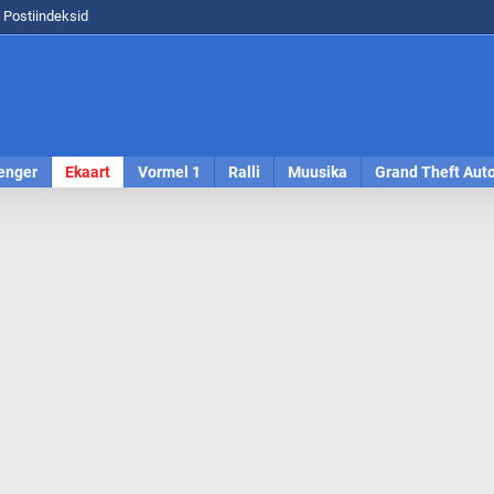
Postiindeksid
enger
Ekaart
Vormel 1
Ralli
Muusika
Grand Theft Aut