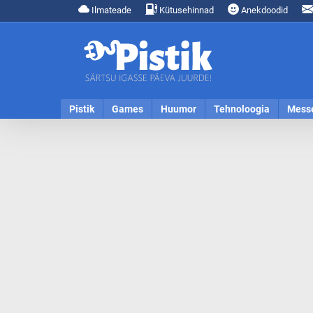
Ilmateade
Kütusehinnad
Anekdoodid
Pistik
Games
Huumor
Tehnoloogia
Mess