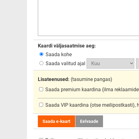
Kaardi väljasaatmise aeg:
Saada kohe
Saada valitud ajal
Lisateenused:
(tasumine pangas)
Saada premium kaardina
(ilma reklaamide
Saada VIP kaardina
(otse meilipostkasti),
Saada e-kaart
Eelvaade