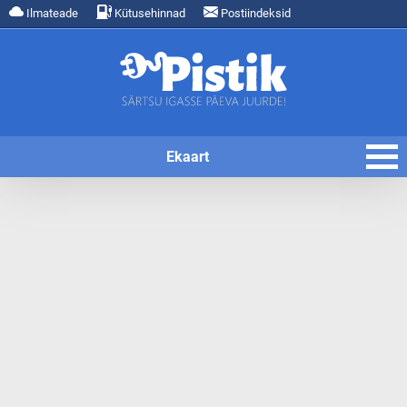
Ilmateade
Kütusehinnad
Postiindeksid
Ekaart