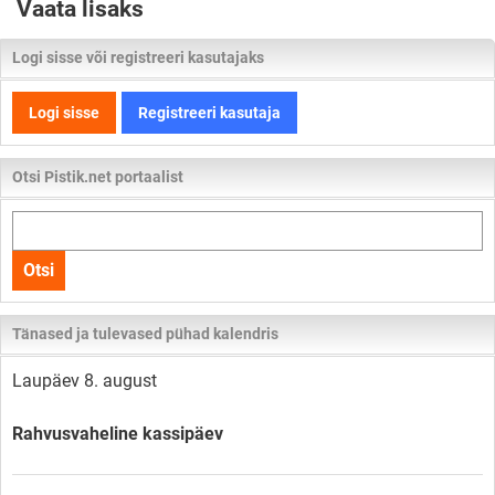
Vaata lisaks
Logi sisse või registreeri kasutajaks
Logi sisse
Registreeri kasutaja
Otsi Pistik.net portaalist
Otsi
kogu
Otsi
lehelt
Tänased ja tulevased pühad kalendris
Laupäev 8. august
Rahvusvaheline kassipäev