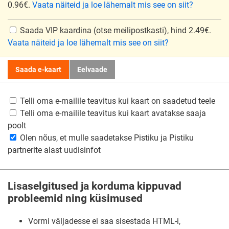
0.96€.
Vaata näiteid ja loe lähemalt mis see on siit?
Saada VIP kaardina
(otse meilipostkasti), hind 2.49€.
Vaata näiteid ja loe lähemalt mis see on siit?
Saada e-kaart
Eelvaade
Telli oma e-mailile teavitus kui kaart on saadetud teele
Telli oma e-mailile teavitus kui kaart avatakse saaja
poolt
Olen nõus, et mulle saadetakse Pistiku ja Pistiku
partnerite alast uudisinfot
Lisaselgitused ja korduma kippuvad
probleemid ning küsimused
Vormi väljadesse ei saa sisestada HTML-i,