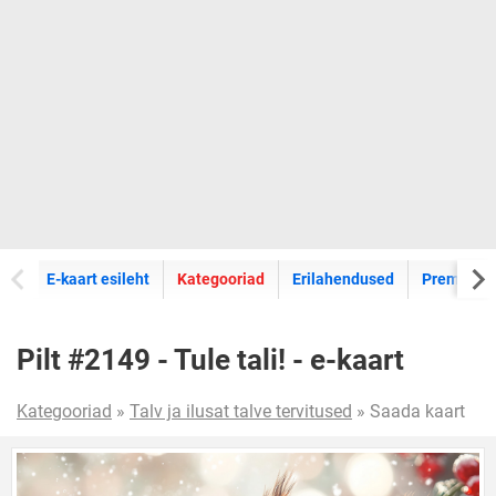
E-kaartide
E-kaart esileht
Kategooriad
Erilahendused
Premium k
Pilt #2149 - Tule tali! - e-kaart
Kategooriad
»
Talv ja ilusat talve tervitused
» Saada kaart