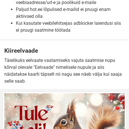
veebiaadresse/url-e ja poolikuid e-maile
Paljud hot.ee lõpulised e-mailid ei pruugi enam
aktiivsed olla
Kui kasutate veebilehitsejas adblocker laiendusi siis
ei pruugi saatmine töötada
Kiireelvaade
Täielikuks eelvaate vaatamiseks vajuta saatmise nupu
kõrval olevale "Eelvaade" nimelisele nupule ja siis
näidatakse kaarti täpselt nii nagu see näeb välja kui saaja
selle saab.