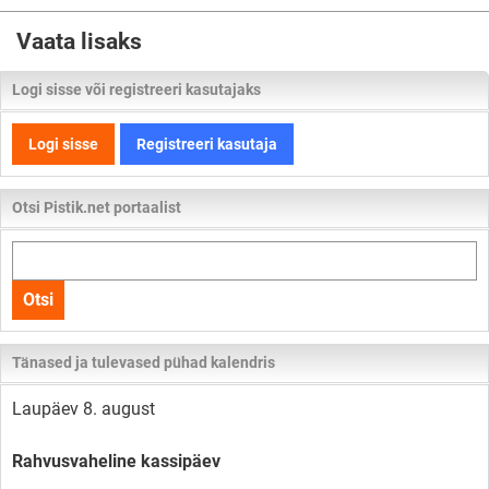
Vaata lisaks
Logi sisse või registreeri kasutajaks
Logi sisse
Registreeri kasutaja
Otsi Pistik.net portaalist
Otsi
kogu
Otsi
lehelt
Tänased ja tulevased pühad kalendris
Laupäev 8. august
Rahvusvaheline kassipäev