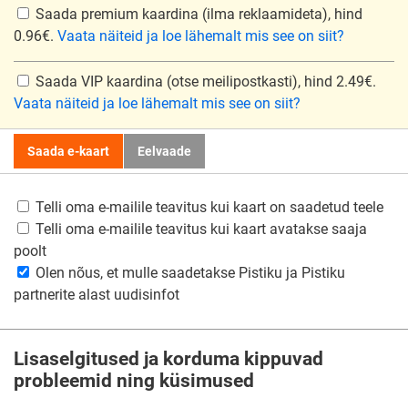
Saada premium kaardina
(ilma reklaamideta), hind
0.96€.
Vaata näiteid ja loe lähemalt mis see on siit?
Saada VIP kaardina
(otse meilipostkasti), hind 2.49€.
Vaata näiteid ja loe lähemalt mis see on siit?
Saada e-kaart
Eelvaade
Telli oma e-mailile teavitus kui kaart on saadetud teele
Telli oma e-mailile teavitus kui kaart avatakse saaja
poolt
Olen nõus, et mulle saadetakse Pistiku ja Pistiku
partnerite alast uudisinfot
Lisaselgitused ja korduma kippuvad
probleemid ning küsimused