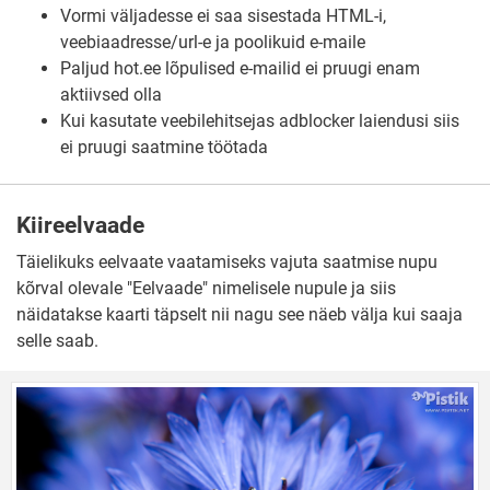
Vormi väljadesse ei saa sisestada HTML-i,
veebiaadresse/url-e ja poolikuid e-maile
Paljud hot.ee lõpulised e-mailid ei pruugi enam
aktiivsed olla
Kui kasutate veebilehitsejas adblocker laiendusi siis
ei pruugi saatmine töötada
Kiireelvaade
Täielikuks eelvaate vaatamiseks vajuta saatmise nupu
kõrval olevale "Eelvaade" nimelisele nupule ja siis
näidatakse kaarti täpselt nii nagu see näeb välja kui saaja
selle saab.