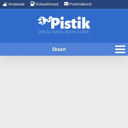
Ilmateade
Kütusehinnad
Postiindeksid
Ekaart