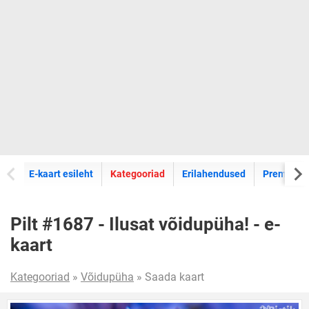
E-kaartide
E-kaart esileht
Kategooriad
Erilahendused
Premium k
Pilt #1687 - Ilusat võidupüha! - e-
kaart
Kategooriad
»
Võidupüha
» Saada kaart