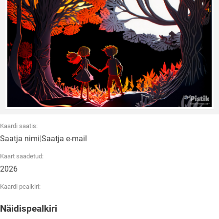
Kaardi saatis:
Saatja nimi
|
Saatja e-mail
Kaart saadetud:
2026
Kaardi pealkiri:
Näidispealkiri