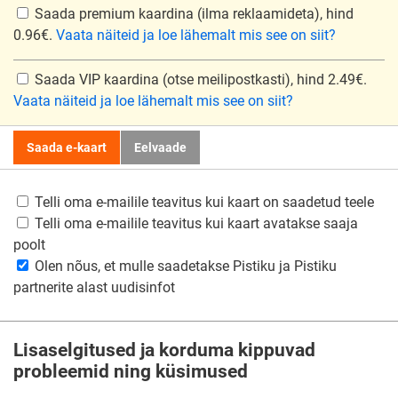
Saada premium kaardina
(ilma reklaamideta), hind
0.96€.
Vaata näiteid ja loe lähemalt mis see on siit?
Saada VIP kaardina
(otse meilipostkasti), hind 2.49€.
Vaata näiteid ja loe lähemalt mis see on siit?
Saada e-kaart
Eelvaade
Telli oma e-mailile teavitus kui kaart on saadetud teele
Telli oma e-mailile teavitus kui kaart avatakse saaja
poolt
Olen nõus, et mulle saadetakse Pistiku ja Pistiku
partnerite alast uudisinfot
Lisaselgitused ja korduma kippuvad
probleemid ning küsimused