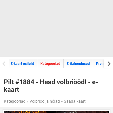
E-kaartide
E-kaart esileht
Kategooriad
Erilahendused
Premium k
Pilt #1884 - Head volbriööd! - e-
kaart
Kategooriad
»
Volbriöö ja nõiad
» Saada kaart