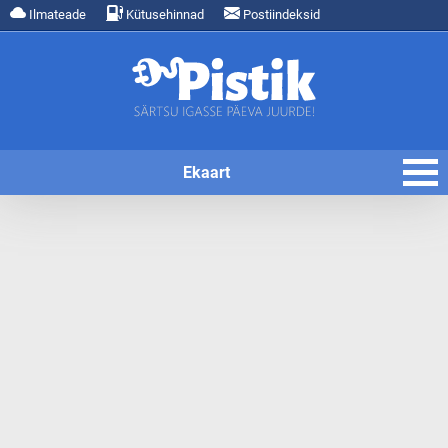
Ilmateade
Kütusehinnad
Postiindeksid
Ekaart