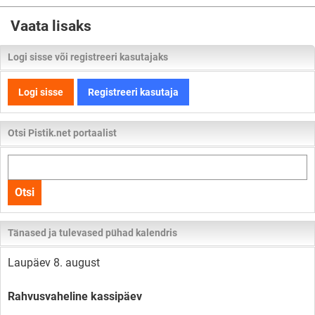
Vaata lisaks
Logi sisse või registreeri kasutajaks
Logi sisse
Registreeri kasutaja
Otsi Pistik.net portaalist
Otsi
kogu
Otsi
lehelt
Tänased ja tulevased pühad kalendris
Laupäev 8. august
Rahvusvaheline kassipäev