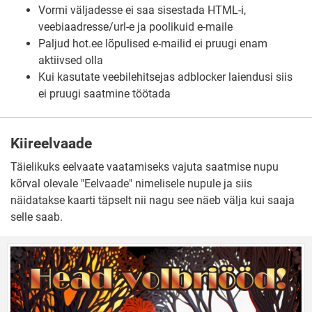
Vormi väljadesse ei saa sisestada HTML-i,
veebiaadresse/url-e ja poolikuid e-maile
Paljud hot.ee lõpulised e-mailid ei pruugi enam
aktiivsed olla
Kui kasutate veebilehitsejas adblocker laiendusi siis
ei pruugi saatmine töötada
Kiireelvaade
Täielikuks eelvaate vaatamiseks vajuta saatmise nupu
kõrval olevale "Eelvaade" nimelisele nupule ja siis
näidatakse kaarti täpselt nii nagu see näeb välja kui saaja
selle saab.