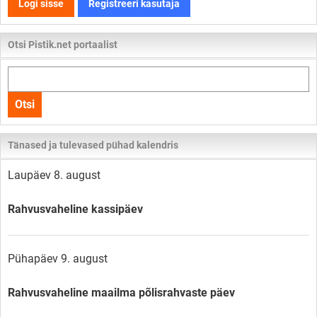
Logi sisse
Registreeri kasutaja
Otsi Pistik.net portaalist
Otsi
kogu
Otsi
lehelt
Tänased ja tulevased pühad kalendris
Laupäev 8. august
Rahvusvaheline kassipäev
Pühapäev 9. august
Rahvusvaheline maailma põlisrahvaste päev