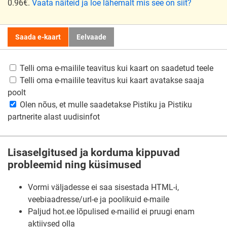
0.96€.
Vaata näiteid ja loe lähemalt mis see on siit?
Saada e-kaart
Eelvaade
Telli oma e-mailile teavitus kui kaart on saadetud teele
Telli oma e-mailile teavitus kui kaart avatakse saaja
poolt
Olen nõus, et mulle saadetakse Pistiku ja Pistiku
partnerite alast uudisinfot
Lisaselgitused ja korduma kippuvad
probleemid ning küsimused
Vormi väljadesse ei saa sisestada HTML-i,
veebiaadresse/url-e ja poolikuid e-maile
Paljud hot.ee lõpulised e-mailid ei pruugi enam
aktiivsed olla