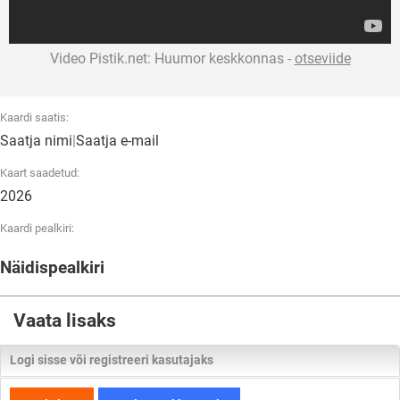
Video Pistik.net: Huumor keskkonnas -
otseviide
Kaardi saatis:
Saatja nimi
|
Saatja e-mail
Kaart saadetud:
2026
Kaardi pealkiri:
Näidispealkiri
Vaata lisaks
Logi sisse või registreeri kasutajaks