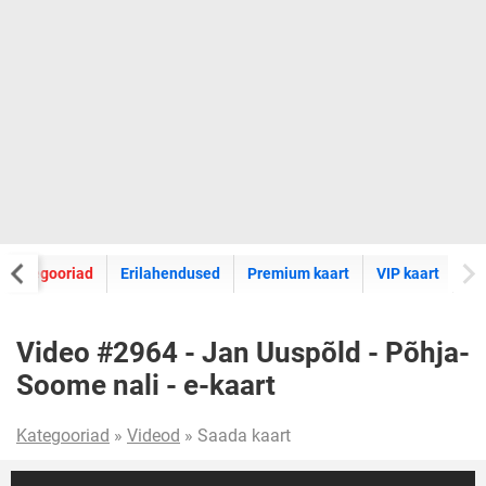
E-kaartide
Kategooriad
Erilahendused
Premium kaart
VIP kaart
Video #2964 - Jan Uuspõld - Põhja-
Soome nali - e-kaart
Kategooriad
»
Videod
» Saada kaart