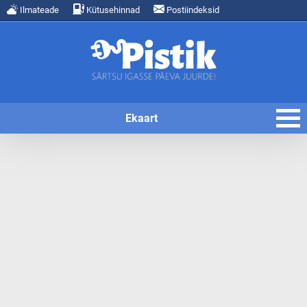
Ilmateade
Kütusehinnad
Postiindeksid
Ekaart