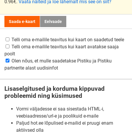
0.96€.
Vaata näiteid ja loe lähemalt mis see on siit?
Saada e-kaart
Eelvaade
Telli oma e-mailile teavitus kui kaart on saadetud teele
Telli oma e-mailile teavitus kui kaart avatakse saaja
poolt
Olen nõus, et mulle saadetakse Pistiku ja Pistiku
partnerite alast uudisinfot
Lisaselgitused ja korduma kippuvad
probleemid ning küsimused
Vormi väljadesse ei saa sisestada HTML-i,
veebiaadresse/url-e ja poolikuid e-maile
Paljud hot.ee lõpulised e-mailid ei pruugi enam
aktiivsed olla