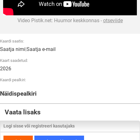
Video Pistik.net: Huumor keskkonnas -
otseviide
Kaardi saatis:
Saatja nimi
|
Saatja e-mail
Kaart saadetud:
2026
Kaardi pealkiri:
Näidispealkiri
Vaata lisaks
Logi sisse või registreeri kasutajaks