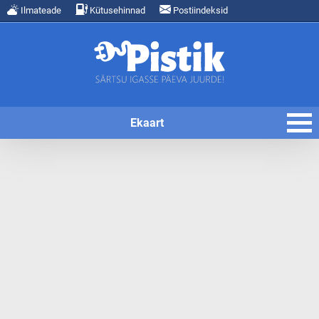
Ilmateade
Kütusehinnad
Postiindeksid
Ekaart