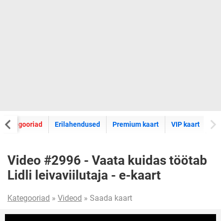
E-kaartide
Kategooriad
Erilahendused
Premium kaart
VIP kaart
Video #2996 - Vaata kuidas töötab
Lidli leivaviilutaja - e-kaart
Kategooriad
»
Videod
» Saada kaart