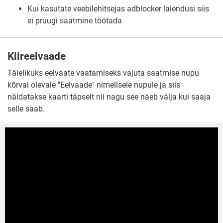
Kui kasutate veebilehitsejas adblocker laiendusi siis
ei pruugi saatmine töötada
Kiireelvaade
Täielikuks eelvaate vaatamiseks vajuta saatmise nupu
kõrval olevale "Eelvaade" nimelisele nupule ja siis
näidatakse kaarti täpselt nii nagu see näeb välja kui saaja
selle saab.