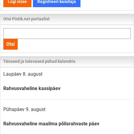
Logi sisse
Registreeri kasutaja
Otsi Pistik.net portaalist
Otsi
kogu
Otsi
lehelt
Tänased ja tulevased pühad kalendris
Laupäev 8. august
Rahvusvaheline kassipäev
Pühapäev 9. august
Rahvusvaheline maailma põlisrahvaste päev