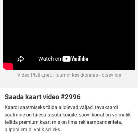
Video Pistik.net: Huumor keskkonnas -
otseviide
Saada kaart video #2996
Kaardi saatmiseks täida allolevad väljad, tavakaardi
saatmine on täiesti tasuta kõigile, soovi korral on võimalik
tellida premium kaart mis on ilma reklaambanneriteta,
allpool eraldi valik selleks.