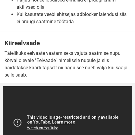
aktiivsed olla
Kui kasutate veebilehitsejas adblocker laiendusi siis
ei pruugi saatmine töötada
Kiireelvaade
Täielikuks eelvaate vaatamiseks vajuta saatmise nupu
kõrval olevale "Eelvaade" nimelisele nupule ja siis
näidatakse kaarti täpselt nii nagu see näeb välja kui saaja
selle saab.