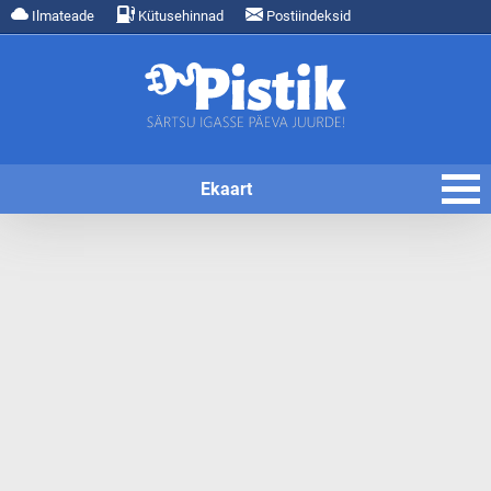
Ilmateade
Kütusehinnad
Postiindeksid
Ekaart