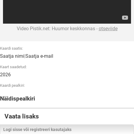
Video Pistik.net: Huumor keskkonnas -
otseviide
Kaardi saatis:
Saatja nimi
|
Saatja e-mail
Kaart saadetud:
2026
Kaardi pealkiri:
Näidispealkiri
Vaata lisaks
Logi sisse või registreeri kasutajaks