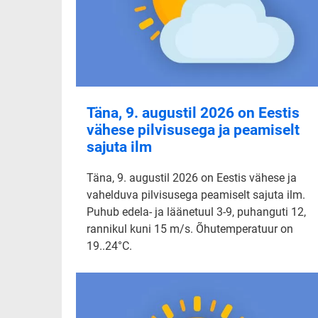
Täna, 9. augustil 2026 on Eestis
vähese pilvisusega ja peamiselt
sajuta ilm
Täna, 9. augustil 2026 on Eestis vähese ja
vahelduva pilvisusega peamiselt sajuta ilm.
Puhub edela- ja läänetuul 3-9, puhanguti 12,
rannikul kuni 15 m/s. Õhutemperatuur on
19..24°C.