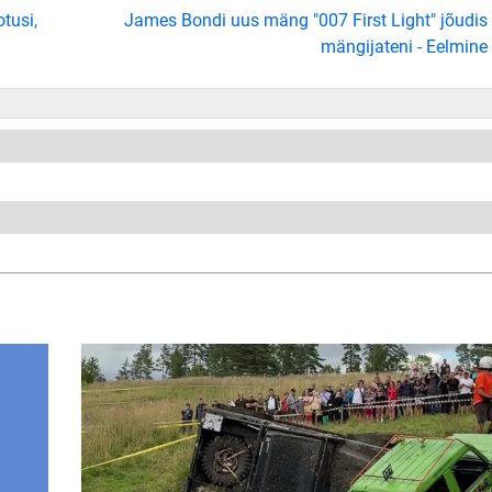
tusi,
James Bondi uus mäng "007 First Light" jõudis
mängijateni - Eelmine