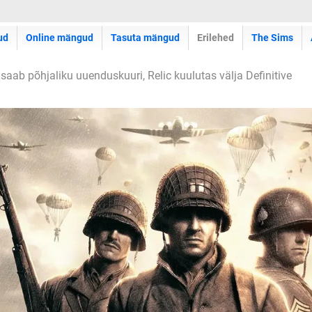
ud
Online mängud
Tasuta mängud
Erilehed
The Sims
ab põhjaliku uuenduskuuri, Relic kuulutas välja Definitive