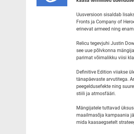
kaasa tehnilised uuenduse
Uusversioon sisaldab lisa
Fronts ja Company of Hero
erinevat armeed ning enam 
Relicu tegevjuhi Justin Do
see uue põlvkonna mängijat
parimat võimalikku viisi k
Definitive Edition viiakse 
tänapäevaste arvutitega. Ar
peegeldusefekte ning suur
stiili ja atmosfääri.
Mängijatele tuttavad üksus
maailmasõja kampaania jää
mida kaasaegsetelt strate