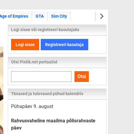
Age of Empires
GTA
Sim City
Logi sisse või registreeri kasutajaks
Logi sisse
Registreeri kasutaja
Otsi Pistik.net portaalist
Otsi
Otsi
kogu
lehelt
Tänased ja tulevased pühad kalendris
Pühapäev 9. august
Rahvusvaheline maailma põlisrahvaste
päev