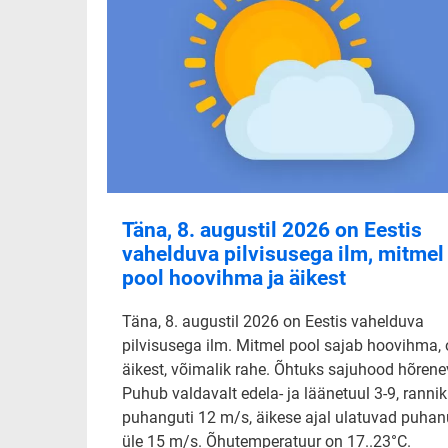
Täna, 8. augustil 2026 on Eestis
vahelduva pilvisusega ilm, mitmel
pool hoovihma ja äikest
Täna, 8. augustil 2026 on Eestis vahelduva
pilvisusega ilm. Mitmel pool sajab hoovihma,
äikest, võimalik rahe. Õhtuks sajuhood hõrene
Puhub valdavalt edela- ja läänetuul 3-9, rannik
puhanguti 12 m/s, äikese ajal ulatuvad puha
üle 15 m/s. Õhutemperatuur on 17..23°C.