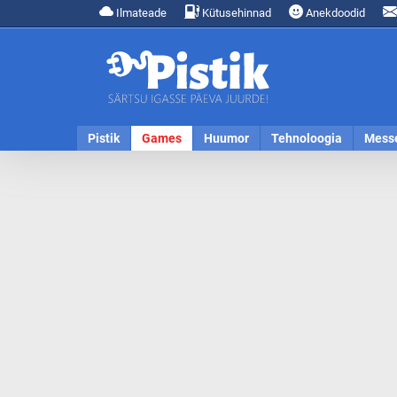
Ilmateade
Kütusehinnad
Anekdoodid
Pistik
Games
Huumor
Tehnoloogia
Mess