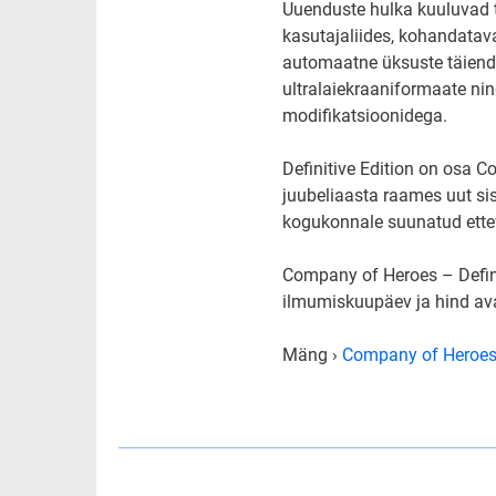
Uuenduste hulka kuuluvad t
kasutajaliides, kohandatav
automaatne üksuste täienda
ultralaiekraaniformaate nin
modifikatsioonidega.
Definitive Edition on osa 
juubeliaasta raames uut s
kogukonnale suunatud ette
Company of Heroes – Defini
ilmumiskuupäev ja hind ava
Mäng ›
Company of Heroes: