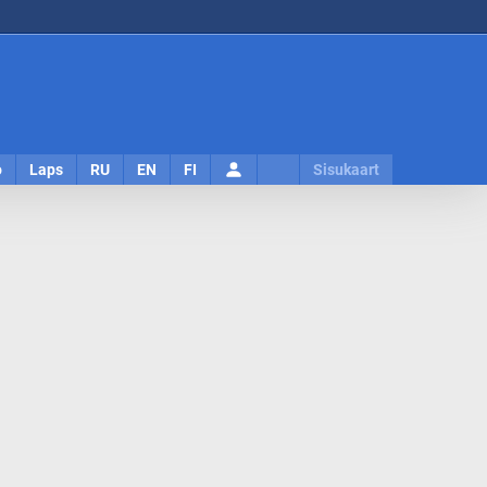
Logi
o
Laps
RU
EN
FI
Sisukaart
sisse