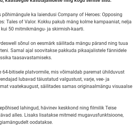
d, kaasaegse kasutajaliidese ning kogu senise sisu.
ks põhimängule ka laiendusi Company of Heroes: Opposing
es: Tales of Valor. Kokku pakub mäng kolme kampaaniat, nelja
kui 50 mitmikmängu- ja skirmish-kaarti.
wdeswell sõnul on eesmärk säilitada mängu pärand ning tuua
eni. Samal ajal soovitakse pakkuda pikaajalistele fännidele
lassika taasavastamiseks.
üle 64-bitisele platvormile, mis võimaldab paremat ühilduvust
endajad lubavad täiustatud valgustust, varje, vee- ja
emat vaatekaugust, säilitades samas originaalmängu visuaalse
epõhised lahingud, hävinev keskkond ning filmilik Teise
vad alles. Lisaks lisatakse mitmeid mugavusfunktsioone,
egiamängudelt oodatakse.