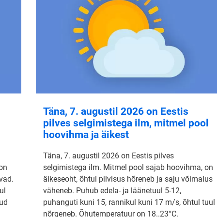
Täna, 7. augustil 2026 on Eestis
pilves selgimistega ilm, mitmel pool
hoovihma ja äikest
Täna, 7. augustil 2026 on Eestis pilves
 on
selgimistega ilm. Mitmel pool sajab hoovihma, on
vad.
äikeseoht, õhtul pilvisus hõreneb ja saju võimalus
ul
väheneb. Puhub edela- ja läänetuul 5-12,
nud
puhanguti kuni 15, rannikul kuni 17 m/s, õhtul tuul
nõrgeneb. Õhutemperatuur on 18..23°C.