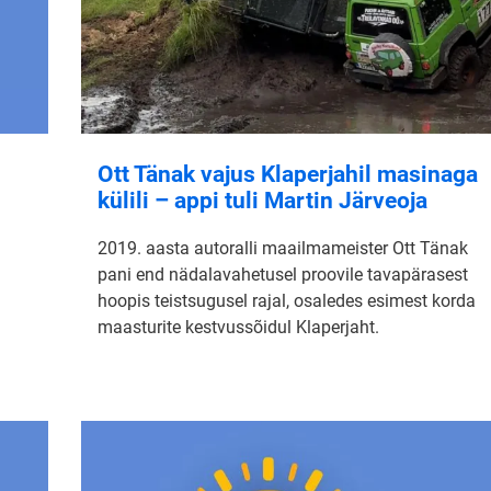
Ott Tänak vajus Klaperjahil masinaga
külili – appi tuli Martin Järveoja
2019. aasta autoralli maailmameister Ott Tänak
pani end nädalavahetusel proovile tavapärasest
hoopis teistsugusel rajal, osaledes esimest korda
maasturite kestvussõidul Klaperjaht.