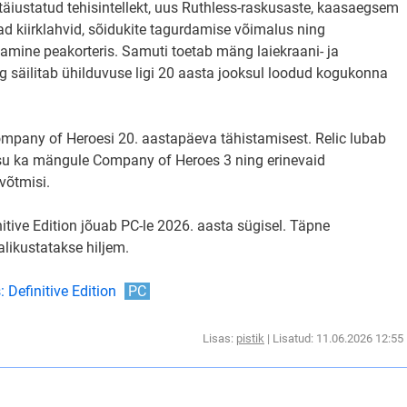
äiustatud tehisintellekt, uus Ruthless-raskusaste, kaasaegsem
ad kiirklahvid, sõidukite tagurdamise võimalus ning
mine peakorteris. Samuti toetab mäng laiekraani- ja
g säilitab ühilduvuse ligi 20 aasta jooksul loodud kogukonna
Company of Heroesi 20. aastapäeva tähistamisest. Relic lubab
isu ka mängule Company of Heroes 3 ning erinevaid
võtmisi.
tive Edition jõuab PC-le 2026. aasta sügisel. Täpne
likustatakse hiljem.
 Definitive Edition
PC
Lisas:
pistik
| Lisatud: 11.06.2026 12:55