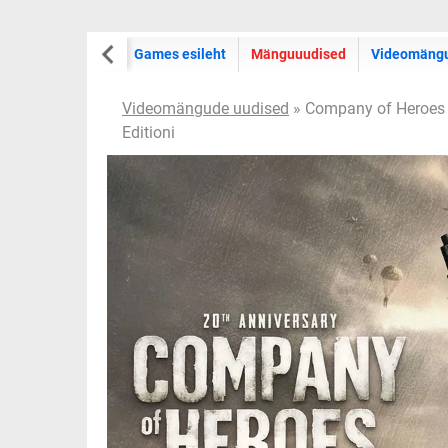
Games esileht
Mänguuudised
Videomäng
Videomängude uudised
» Company of Heroes sa
Editioni