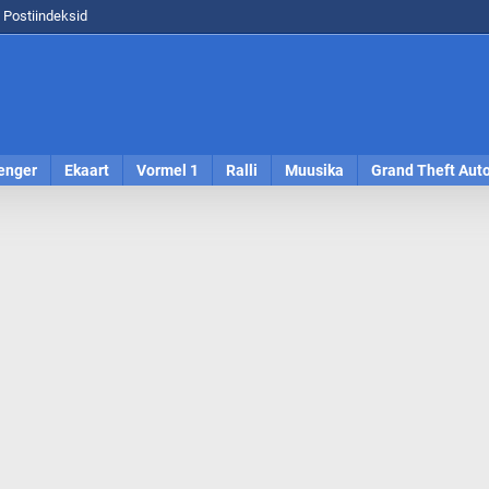
Postiindeksid
enger
Ekaart
Vormel 1
Ralli
Muusika
Grand Theft Aut