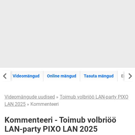
sed
Videomängud
Online mängud
Tasuta mängud
Erileh
Videomängude uudised
»
Toimub volbriöö LAN-party PIXO
LAN 2025
» Kommenteeri
Kommenteeri - Toimub volbriöö
LAN-party PIXO LAN 2025