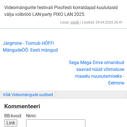
Videomängurite festivali Pixofesti korraldajad kuulutasid
välja volbriöö LAN-party PIXO LAN 2025.
Lisas:
pistik
| Lisatud: 29.04.2025 20:41
Järgmine - Toimub HÖFFi
MängudeÖÖ: Eesti mängud
Sega Mega Drive omanikud
saavad nüüd võimaluse
maaelu nuusutamiseks -
Eelmine
Kõik Videomängude uudised
Kommenteeri
BB-kood:
Nimi: