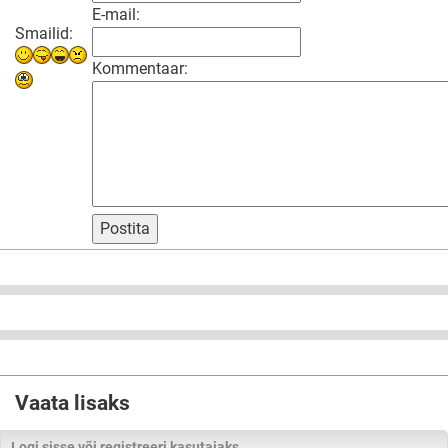
E-mail:
Smailid:
Kommentaar:
Postita
Vaata lisaks
Logi sisse või registreeri kasutajaks