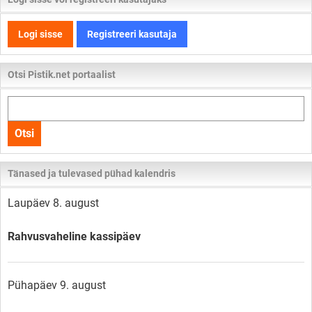
Logi sisse
Registreeri kasutaja
Otsi Pistik.net portaalist
Otsi
kogu
Otsi
lehelt
Tänased ja tulevased pühad kalendris
Laupäev 8. august
Rahvusvaheline kassipäev
Pühapäev 9. august