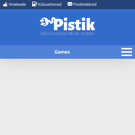
Ilmateade
Kütusehinnad
Postiindeksid
Games