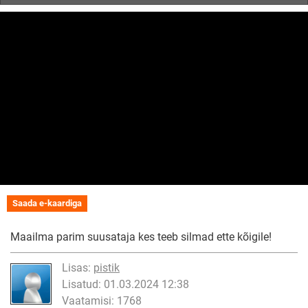
Saada e-kaardiga
Maailma parim suusataja kes teeb silmad ette kõigile!
Lisas:
pistik
Lisatud: 01.03.2024 12:38
Vaatamisi: 1768