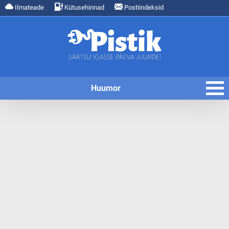
Ilmateade
Kütusehinnad
Postiindeksid
Huumor