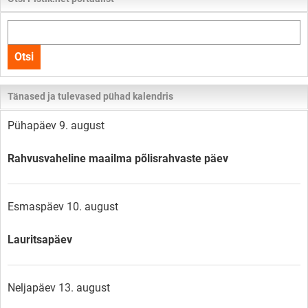
Otsi
kogu
Otsi
lehelt
Tänased ja tulevased pühad kalendris
Pühapäev 9. august
Rahvusvaheline maailma põlisrahvaste päev
Esmaspäev 10. august
Lauritsapäev
Neljapäev 13. august