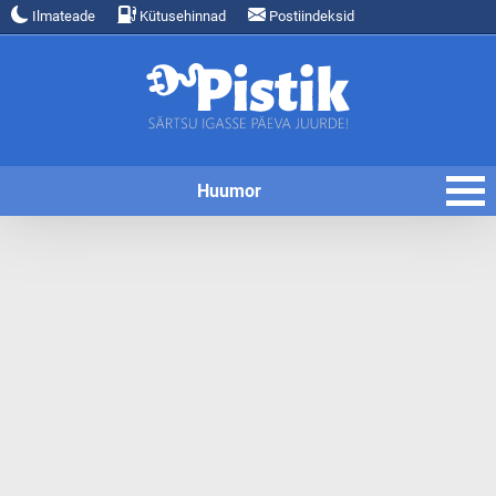
Ilmateade
Kütusehinnad
Postiindeksid
Huumor