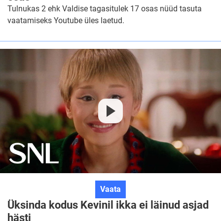
Valdise
Tulnukas 2 ehk Valdise tagasitulek 17 osas nüüd tasuta
tagasitulek
vaatamiseks Youtube üles laetud.
17
osas
Üksinda
Vaata
kodus
Üksinda kodus Kevinil ikka ei läinud asjad
Kevinil
hästi