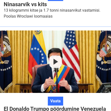
vs
Ninasarvik vs kits
kits
13 kilogrammi kitse ja 1.7 tonni ninasarvikut vastamisi.
Poolas Wroclawi loomaaias
El
Vaata
Donaldo
El Donaldo Trumpo pöördumine Venezuela