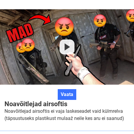
Noavõitlejad
Vaata
airsoftis
Noavõitlejad airsoftis
Noavõitlejad airsoftis ei vaja laskeseadet vaid külmrelva
(täpsustuseks plastikust mulaaž neile kes aru ei saanud)