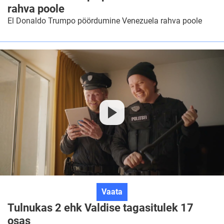
Trumpo
rahva poole
pöördumine
El Donaldo Trumpo pöördumine Venezuela rahva poole
Venezuela
rahva
poole
Tulnukas
Vaata
2
Tulnukas 2 ehk Valdise tagasitulek 17
ehk
osas