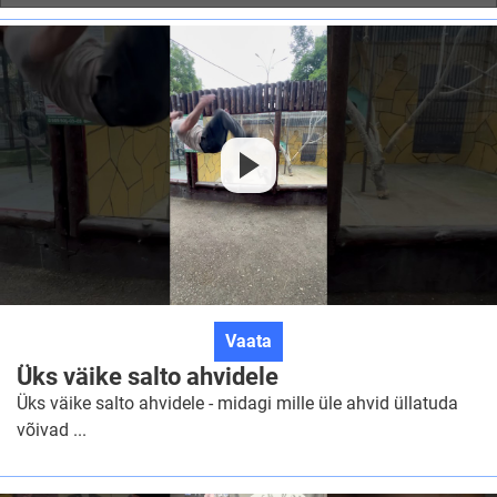
Üks
Vaata
väike
Üks väike salto ahvidele
salto
Üks väike salto ahvidele - midagi mille üle ahvid üllatuda
ahvidele
võivad ...