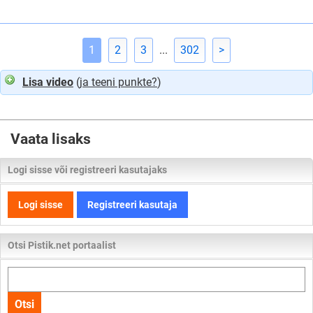
väest
koju
jõuda
1
2
3
...
302
>
Lisa video
(
ja teeni punkte?
)
Vaata lisaks
Logi sisse või registreeri kasutajaks
Logi sisse
Registreeri kasutaja
Otsi Pistik.net portaalist
Otsi
kogu
Otsi
lehelt