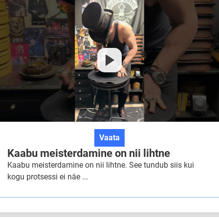
Kaabu
Vaata
meisterdamine
Kaabu meisterdamine on nii lihtne
on
Kaabu meisterdamine on nii lihtne. See tundub siis kui
nii
kogu protsessi ei näe ...
lihtne