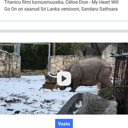
Titanicu filmi tunnusmuusika, Céline Dion - My Heart Will
Go
Go On on saanud Sri Lanka versiooni, Sandaru Sathsara
On
Sri
Lanka
versioon
Ninasarvik
Vaata