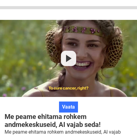
Me
Vaata
peame
Me peame ehitama rohkem
ehitama
andmekeskuseid, AI vajab seda!
rohkem
Me peame ehitama rohkem andmekeskuseid, AI vajab
andmekeskuseid,