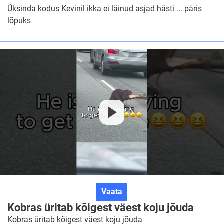
ikka
Üksinda kodus Kevinil ikka ei läinud asjad hästi ... päris
ei
lõpuks
läinud
asjad
hästi
Kobras
Vaata
üritab
Kobras üritab kõigest väest koju jõuda
kõigest
Kobras üritab kõigest väest koju jõuda