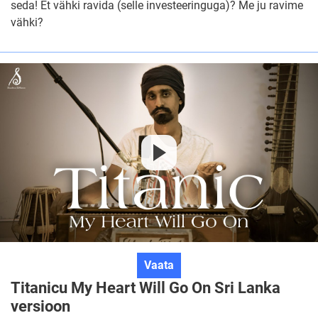
seda! Et vähki ravida (selle investeeringuga)? Me ju ravime
AI
vähki?
vajab
seda!
Titanicu
Vaata
My
Titanicu My Heart Will Go On Sri Lanka
Heart
versioon
Will