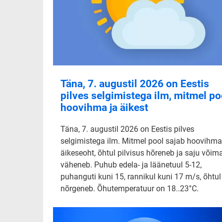
Täna, 7. augustil 2026 on Eestis
pilves selgimistega ilm, mitmel po
hoovihma ja äikest
Täna, 7. augustil 2026 on Eestis pilves
selgimistega ilm. Mitmel pool sajab hoovihma
äikeseoht, õhtul pilvisus hõreneb ja saju võim
väheneb. Puhub edela- ja läänetuul 5-12,
puhanguti kuni 15, rannikul kuni 17 m/s, õhtul
nõrgeneb. Õhutemperatuur on 18..23°C.