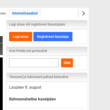
saks
Internetiraadiod
Logi sisse või registreeri kasutajaks
Logi sisse
Registreeri kasutaja
Otsi Pistik.net portaalist
Otsi
Otsi
kogu
lehelt
Tänased ja tulevased pühad kalendris
Laupäev 8. august
Rahvusvaheline kassipäev