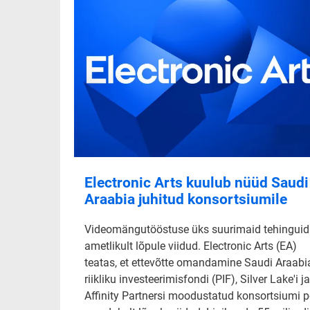
Electronic Arts kuulub nüüd Saudi
Araabia juhitud konsortsiumile
Videomängutööstuse üks suurimaid tehinguid
ametlikult lõpule viidud. Electronic Arts (EA)
teatas, et ettevõtte omandamine Saudi Araabi
riikliku investeerimisfondi (PIF), Silver Lake'i ja
Affinity Partnersi moodustatud konsortsiumi p