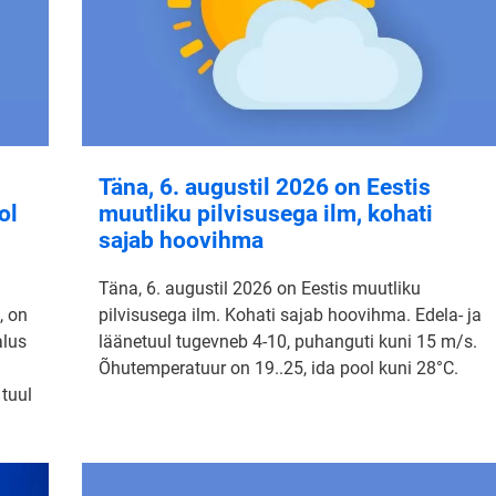
Täna, 6. augustil 2026 on Eestis
ol
muutliku pilvisusega ilm, kohati
sajab hoovihma
Täna, 6. augustil 2026 on Eestis muutliku
, on
pilvisusega ilm. Kohati sajab hoovihma. Edela- ja
alus
läänetuul tugevneb 4-10, puhanguti kuni 15 m/s.
Õhutemperatuur on 19..25, ida pool kuni 28°C.
 tuul