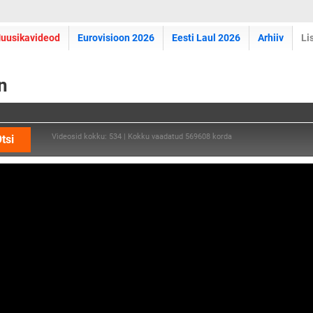
uusikavideod
Eurovisioon 2026
Eesti Laul 2026
Arhiiv
Li
n
Videosid kokku: 534 | Kokku vaadatud 569608 korda
tsi