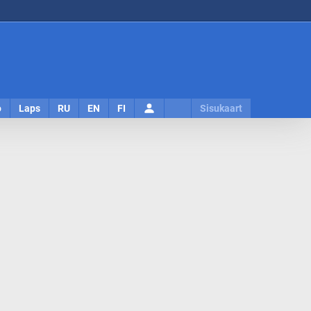
Logi
o
Laps
RU
EN
FI
Sisukaart
sisse