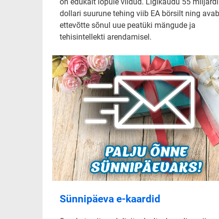
on edukalt lõpule viidud. Ligikaudu 55 miljardi
dollari suurune tehing viib EA börsilt ning ava
ettevõtte sõnul uue peatüki mängude ja
tehisintellekti arendamisel.
Sünnipäeva e-kaardid