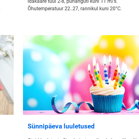
idakaare tuul 2-8, puhanguti kuni 11 m/s.
b
Õhutemperatuur 22..27, rannikul kuni 20°C.
Sünnipäeva luuletused