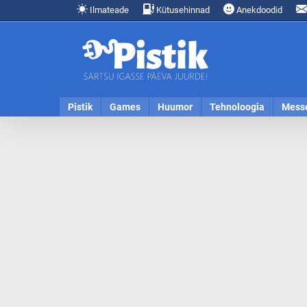
Ilmateade
Kütusehinnad
Anekdoodid
Pistik
Games
Huumor
Tehnoloogia
Mess