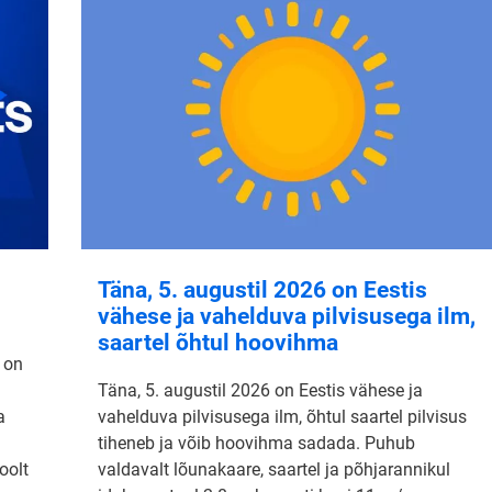
Täna, 5. augustil 2026 on Eestis
vähese ja vahelduva pilvisusega ilm,
saartel õhtul hoovihma
 on
Täna, 5. augustil 2026 on Eestis vähese ja
a
vahelduva pilvisusega ilm, õhtul saartel pilvisus
tiheneb ja võib hoovihma sadada. Puhub
oolt
valdavalt lõunakaare, saartel ja põhjarannikul