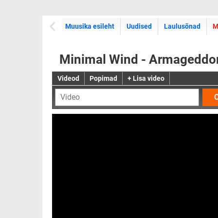
Muusika esileht
Uudised
Laulusõnad
M
Minimal Wind - Armageddo
Videod
Popimad
+ Lisa video
O