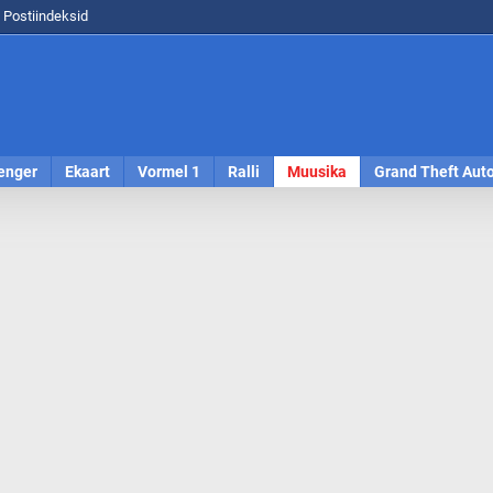
Postiindeksid
enger
Ekaart
Vormel 1
Ralli
Muusika
Grand Theft Aut