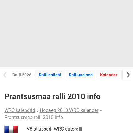
Ralli 2026
Ralli esileht
Ralliuudised
Kalender
Tul
Prantsusmaa ralli 2010 info
WRC kalendrid
»
Hooaeg 2010 WRC kalender
»
Prantsusmaa ralli 2010 info
Võistlussari: WRC autoralli