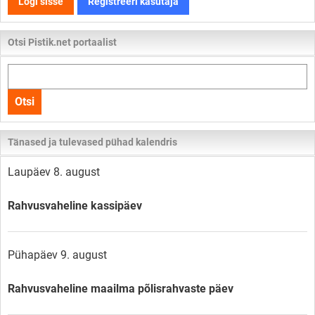
Logi sisse
Registreeri kasutaja
Otsi Pistik.net portaalist
Otsi
kogu
Otsi
lehelt
Tänased ja tulevased pühad kalendris
Laupäev 8. august
Rahvusvaheline kassipäev
Pühapäev 9. august
Rahvusvaheline maailma põlisrahvaste päev