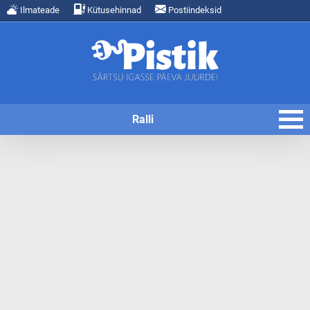
Ilmateade
Kütusehinnad
Postiindeksid
Ralli