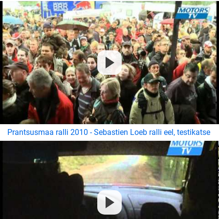
Prantsusmaa ralli 2010 - Sebastien Loeb ralli eel, testikatse