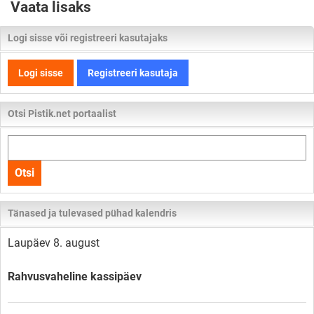
Vaata lisaks
Logi sisse või registreeri kasutajaks
Logi sisse
Registreeri kasutaja
Otsi Pistik.net portaalist
Otsi
kogu
Otsi
lehelt
Tänased ja tulevased pühad kalendris
Laupäev 8. august
Rahvusvaheline kassipäev