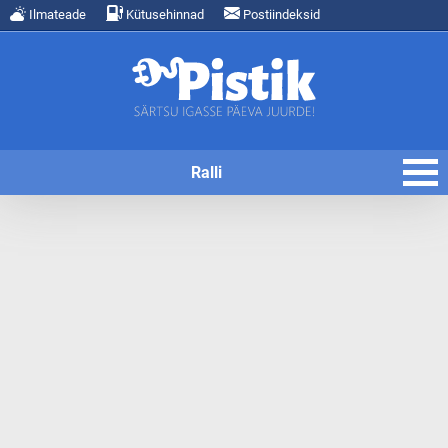
Ilmateade
Kütusehinnad
Postiindeksid
Ralli