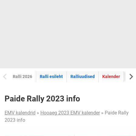
Ralli 2026
Ralli esileht
Ralliuudised
Kalender
Tul
Paide Rally 2023 info
EMV kalendrid
»
Hooaeg 2023 EMV kalender
» Paide Rally
2023 info