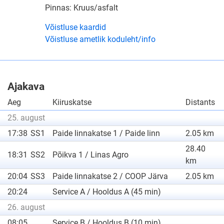
Pinnas: Kruus/asfalt
Võistluse kaardid
Võistluse ametlik koduleht/info
Ajakava
Aeg
Kiiruskatse
Distants
25. august
17:38
SS1
Paide linnakatse 1 / Paide linn
2.05 km
28.40
18:31
SS2
Põikva 1 / Linas Agro
km
20:04
SS3
Paide linnakatse 2 / COOP Järva
2.05 km
20:24
Service A / Hooldus A (45 min)
26. august
08:05
Service B / Hooldus B (10 min)