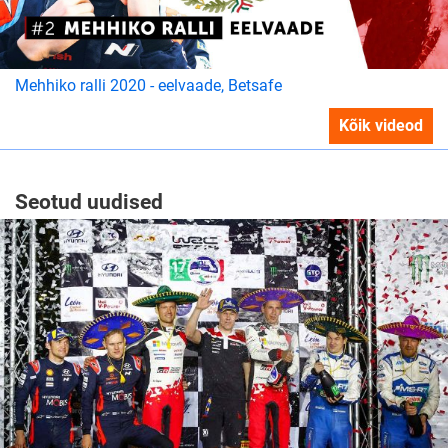
Mehhiko ralli 2020 - eelvaade, Betsafe
Kõik videod
Seotud uudised