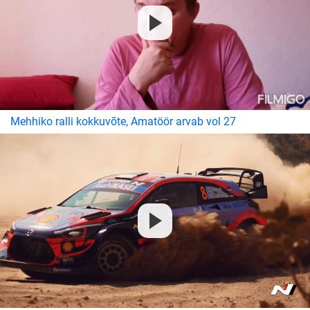
Mehhiko ralli kokkuvõte, Amatöör arvab vol 27