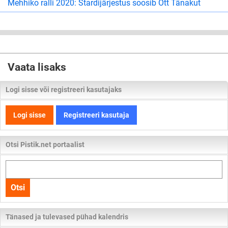
Mehhiko ralli 2020: Stardijärjestus soosib Ott Tänakut
Vaata lisaks
Logi sisse või registreeri kasutajaks
Logi sisse
Registreeri kasutaja
Otsi Pistik.net portaalist
Otsi
kogu
Otsi
lehelt
Tänased ja tulevased pühad kalendris