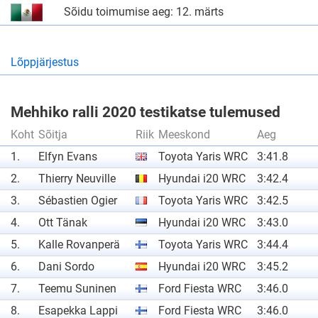
Sõidu toimumise aeg: 12. märts
Lõppjärjestus
Mehhiko ralli 2020 testikatse tulemused
Koht
Sõitja
Riik
Meeskond
Aeg
1.
Elfyn Evans
Toyota Yaris WRC
3:41.8
2.
Thierry Neuville
Hyundai i20 WRC
3:42.4
3.
Sébastien Ogier
Toyota Yaris WRC
3:42.5
4.
Ott Tänak
Hyundai i20 WRC
3:43.0
5.
Kalle Rovanperä
Toyota Yaris WRC
3:44.4
6.
Dani Sordo
Hyundai i20 WRC
3:45.2
7.
Teemu Suninen
Ford Fiesta WRC
3:46.0
8.
Esapekka Lappi
Ford Fiesta WRC
3:46.0