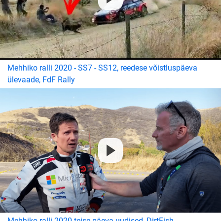
Mehhiko ralli 2020 - SS7 - SS12, reedese võistluspäeva
ülevaade, FdF Rally
Mehhiko ralli 2020 teise päeva uudised, DirtFish