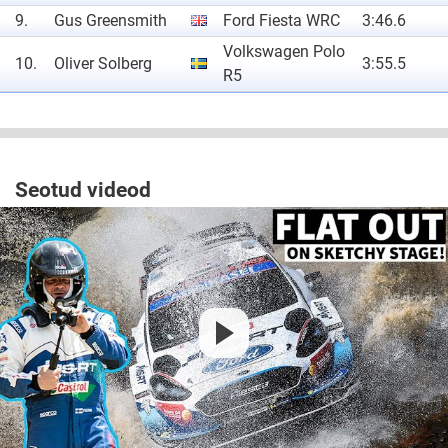
9.
Gus Greensmith
Ford Fiesta WRC
3:46.6
Volkswagen Polo
10.
Oliver Solberg
3:55.5
R5
Seotud videod