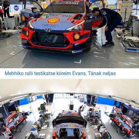
Mehhiko ralli testikatse kiireim Evans, Tänak neljas