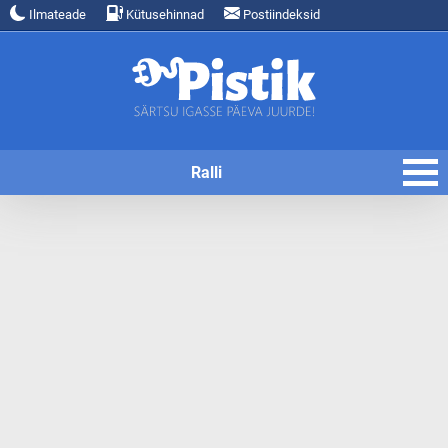
Ilmateade
Kütusehinnad
Postiindeksid
Ralli