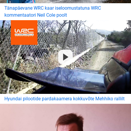
Tänapäevane WRC kaar iseloomustatuna WRC
kommentaatori Neil Cole poolt
Hyundai pilootide pardakaamera kokkuvõte Mehhiko rallilt