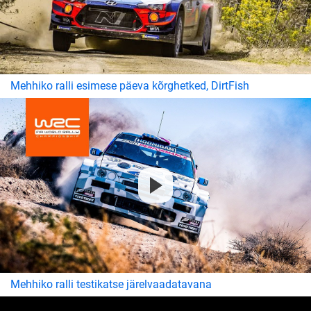
Mehhiko ralli esimese päeva kõrghetked, DirtFish
Mehhiko ralli testikatse järelvaadatavana