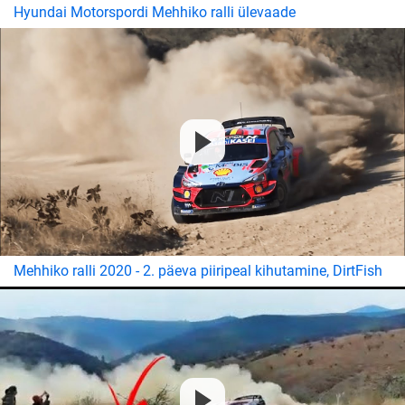
Hyundai Motorspordi Mehhiko ralli ülevaade
Mehhiko ralli 2020 - 2. päeva piiripeal kihutamine, DirtFish