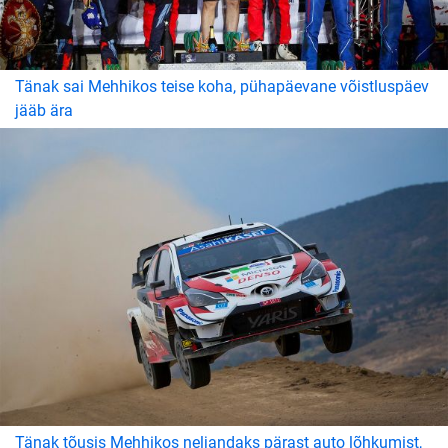
Tänak sai Mehhikos teise koha, pühapäevane võistluspäev
jääb ära
Tänak tõusis Mehhikos neljandaks pärast auto lõhkumist,