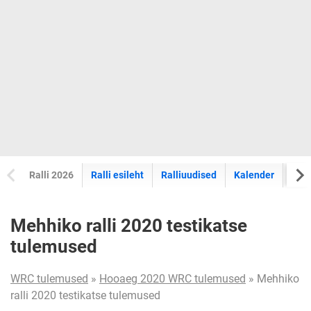
Ralli 2026
Ralli esileht
Ralliuudised
Kalender
Tul
Mehhiko ralli 2020 testikatse
tulemused
WRC tulemused
»
Hooaeg 2020 WRC tulemused
» Mehhiko
ralli 2020 testikatse tulemused