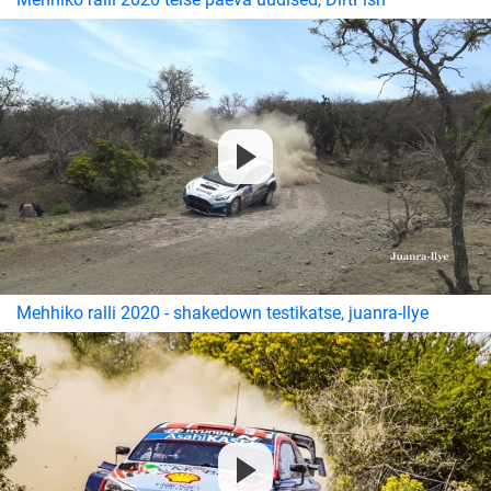
Mehhiko ralli 2020 - shakedown testikatse, juanra-llye