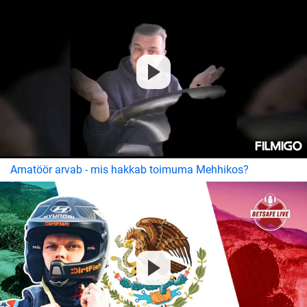
Amatöör arvab - mis hakkab toimuma Mehhikos?