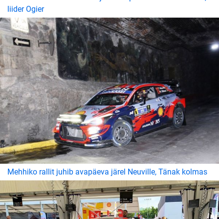
liider Ogier
Mehhiko rallit juhib avapäeva järel Neuville, Tänak kolmas