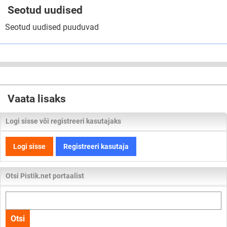
Seotud uudised
Seotud uudised puuduvad
Vaata lisaks
Logi sisse või registreeri kasutajaks
Logi sisse
Registreeri kasutaja
Otsi Pistik.net portaalist
Otsi
kogu
Otsi
lehelt