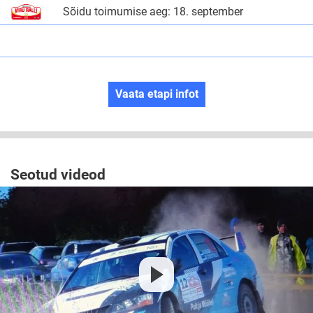
Sõidu toimumise aeg: 18. september
Vaata etapi infot
Seotud videod