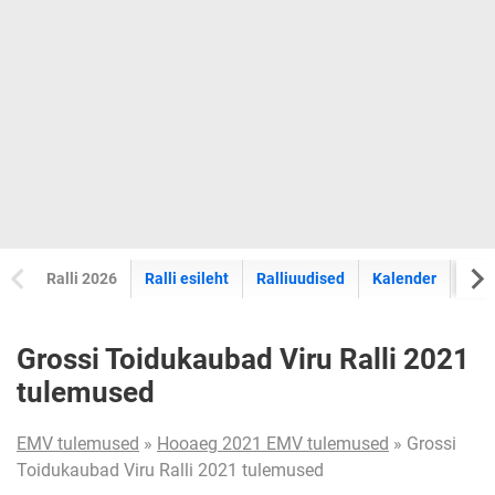
Ralli 2026
Ralli esileht
Ralliuudised
Kalender
Tul
Grossi Toidukaubad Viru Ralli 2021
tulemused
EMV tulemused
»
Hooaeg 2021 EMV tulemused
» Grossi
Toidukaubad Viru Ralli 2021 tulemused