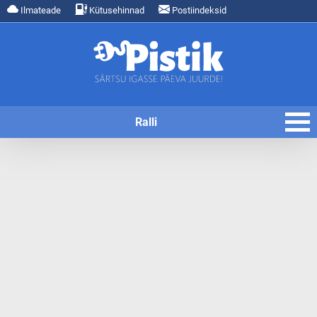
Ilmateade
Kütusehinnad
Postiindeksid
Ralli