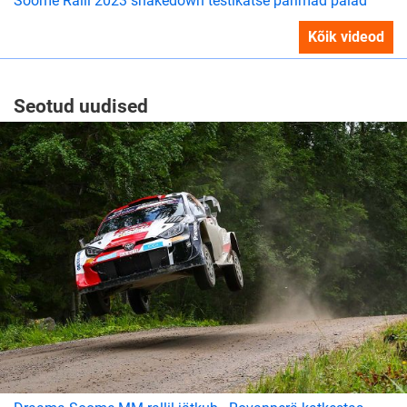
Soome Ralli 2023 shakedown testikatse parimad palad
Kõik videod
Seotud uudised