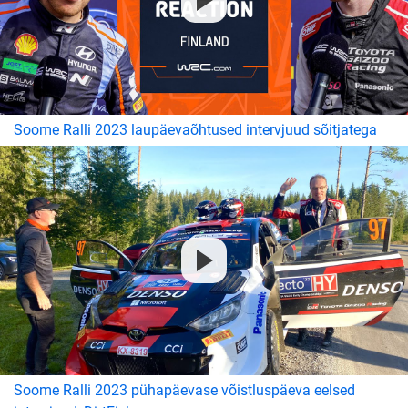
Soome Ralli 2023 laupäevaõhtused intervjuud sõitjatega
Soome Ralli 2023 pühapäevase võistluspäeva eelsed