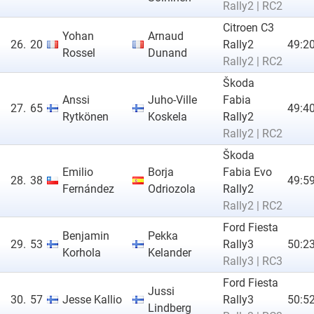
Rally2 | RC2
Citroen C3
Yohan
Arnaud
26.
20
Rally2
49:20
Rossel
Dunand
Rally2 | RC2
Škoda
Anssi
Juho-Ville
Fabia
27.
65
49:40
Rytkönen
Koskela
Rally2
Rally2 | RC2
Škoda
Emilio
Borja
Fabia Evo
28.
38
49:59
Fernández
Odriozola
Rally2
Rally2 | RC2
Ford Fiesta
Benjamin
Pekka
29.
53
Rally3
50:23
Korhola
Kelander
Rally3 | RC3
Ford Fiesta
Jussi
30.
57
Jesse Kallio
Rally3
50:52
Lindberg