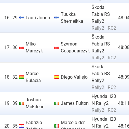
Škoda
Tuukka
Fabia RS
16.
29
Lauri Joona
48:04
Shemeikka
Rally2
Rally2 | RC2
Škoda
Miko
Szymon
Fabia RS
17.
36
48:08
Marczyk
Gospodarczyk
Rally2
Rally2 | RC2
Škoda
Marco
Fabia RS
18.
32
Diego Vallejo
48:09
Bulacia
Rally2
Rally2 | RC2
Hyundai i20
Joshua
19.
39
James Fulton
N Rally2
48:11
McErlean
Rally2 | RC2
Hyundai i20
Fabrizio
Marcelo der
20.
35
N Rally2
48:16