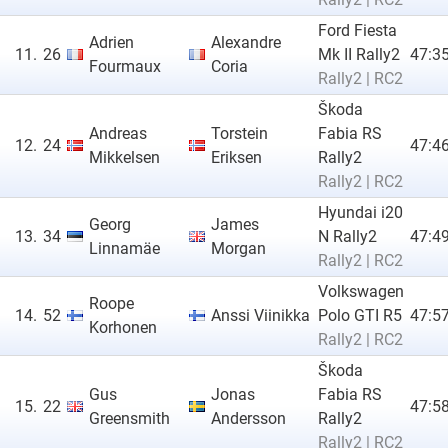
Ford Fiesta
Adrien
Alexandre
11.
26
Mk II Rally2
47:35
Fourmaux
Coria
Rally2 | RC2
Škoda
Andreas
Torstein
Fabia RS
12.
24
47:46
Mikkelsen
Eriksen
Rally2
Rally2 | RC2
Hyundai i20
Georg
James
13.
34
N Rally2
47:49
Linnamäe
Morgan
Rally2 | RC2
Volkswagen
Roope
14.
52
Anssi Viinikka
Polo GTI R5
47:57
Korhonen
Rally2 | RC2
Škoda
Gus
Jonas
Fabia RS
15.
22
47:58
Greensmith
Andersson
Rally2
Rally2 | RC2