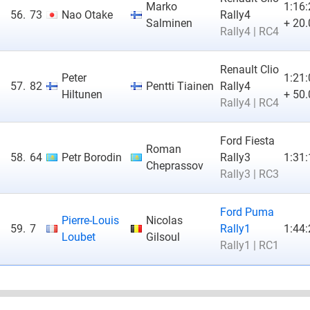
Marko
1:16:
56.
73
Nao Otake
Rally4
Salminen
+ 20.
Rally4 | RC4
Renault Clio
Peter
1:21:
57.
82
Pentti Tiainen
Rally4
Hiltunen
+ 50.
Rally4 | RC4
Ford Fiesta
Roman
58.
64
Petr Borodin
Rally3
1:31:
Cheprassov
Rally3 | RC3
Ford Puma
Pierre-Louis
Nicolas
59.
7
Rally1
1:44:
Loubet
Gilsoul
Rally1 | RC1