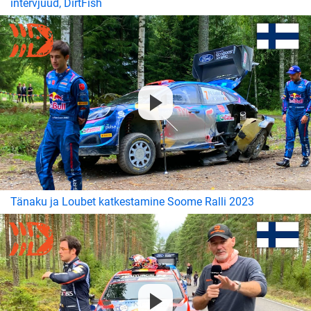
intervjuud, DirtFish
Tänaku ja Loubet katkestamine Soome Ralli 2023