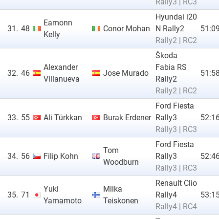
Rally3 | RC3
Hyundai i20
Eamonn
31.
48
Conor Mohan
N Rally2
51:09
Kelly
Rally2 | RC2
Škoda
Alexander
Fabia RS
32.
46
Jose Murado
51:58
Villanueva
Rally2
Rally2 | RC2
Ford Fiesta
33.
55
Ali Türkkan
Burak Erdener
Rally3
52:16
Rally3 | RC3
Ford Fiesta
Tom
34.
56
Filip Kohn
Rally3
52:46
Woodburn
Rally3 | RC3
Renault Clio
Yuki
Miika
35.
71
Rally4
53:15
Yamamoto
Teiskonen
Rally4 | RC4