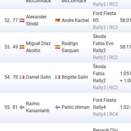
McCormack
McCormack
Rally2 | RC2
Ford Fiesta
Alexander
52.
77
Andre Kachel
R5
58:01
Strobl
Rally2 | RC2
Škoda
Miguel Díaz
Rodrigo
Fabia Evo
53.
49
58:11
Aboitiz
Sanjuan
Rally2
Rally2 | RC2
Škoda
Fabia
1:051
54.
78
Daniel Salin
Brigitte Salin
Rally2
+ 1:0
Rally2 | RC2
Ford Fiesta
Raimo
55.
81
Patric öhman
Rally4
1:02:
Kaisanlahti
Rally4 | RC4
Renault Clio