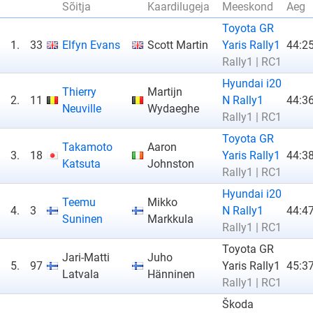
Sõitja
Kaardilugeja
Meeskond
Aeg
Toyota GR
1.
33
Elfyn Evans
Scott Martin
Yaris Rally1
44:25
Rally1 | RC1
Hyundai i20
Thierry
Martijn
2.
11
N Rally1
44:36
Neuville
Wydaeghe
Rally1 | RC1
Toyota GR
Takamoto
Aaron
3.
18
Yaris Rally1
44:38
Katsuta
Johnston
Rally1 | RC1
Hyundai i20
Teemu
Mikko
4.
3
N Rally1
44:47
Suninen
Markkula
Rally1 | RC1
Toyota GR
Jari-Matti
Juho
5.
97
Yaris Rally1
45:37
Latvala
Hänninen
Rally1 | RC1
Škoda