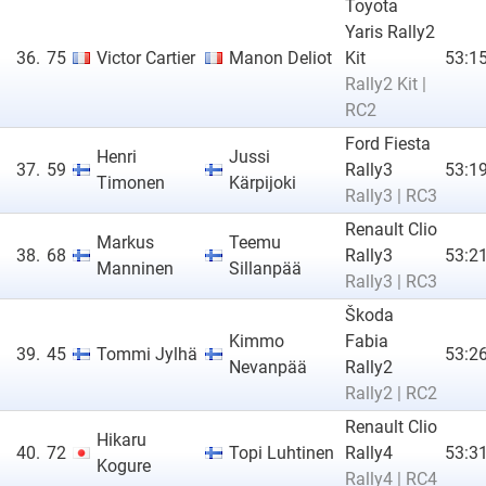
Toyota
Yaris Rally2
36.
75
Victor Cartier
Manon Deliot
Kit
53:15
Rally2 Kit |
RC2
Ford Fiesta
Henri
Jussi
37.
59
Rally3
53:19
Timonen
Kärpijoki
Rally3 | RC3
Renault Clio
Markus
Teemu
38.
68
Rally3
53:21
Manninen
Sillanpää
Rally3 | RC3
Škoda
Kimmo
Fabia
39.
45
Tommi Jylhä
53:26
Nevanpää
Rally2
Rally2 | RC2
Renault Clio
Hikaru
40.
72
Topi Luhtinen
Rally4
53:31
Kogure
Rally4 | RC4