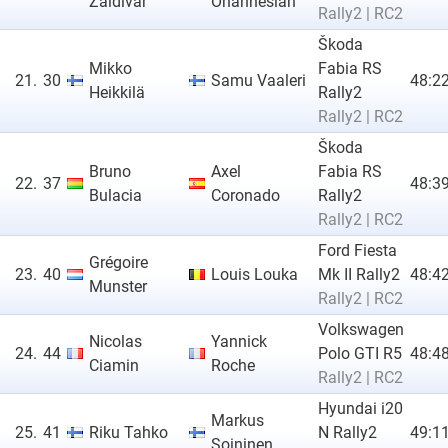
Zaldivar
Ohannesian
Rally2 | RC2
Škoda
Mikko
Fabia RS
21.
30
Samu Vaaleri
48:22
Heikkilä
Rally2
Rally2 | RC2
Škoda
Bruno
Axel
Fabia RS
22.
37
48:39
Bulacia
Coronado
Rally2
Rally2 | RC2
Ford Fiesta
Grégoire
23.
40
Louis Louka
Mk II Rally2
48:42
Munster
Rally2 | RC2
Volkswagen
Nicolas
Yannick
24.
44
Polo GTI R5
48:48
Ciamin
Roche
Rally2 | RC2
Hyundai i20
Markus
25.
41
Riku Tahko
N Rally2
49:11
Soininen