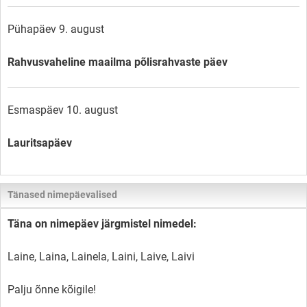
Pühapäev 9. august
Rahvusvaheline maailma põlisrahvaste päev
Esmaspäev 10. august
Lauritsapäev
Tänased nimepäevalised
Täna on nimepäev järgmistel nimedel:
Laine, Laina, Lainela, Laini, Laive, Laivi
Palju õnne kõigile!