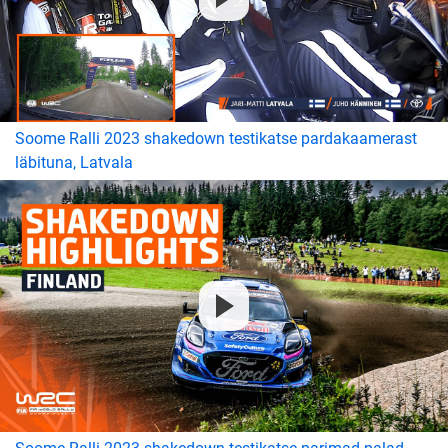
Soome Ralli 2023 shakedown testikatse pardakaamerast
läbituna, Latvala