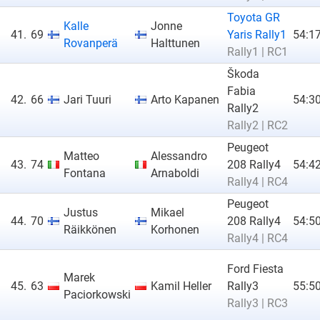
Toyota GR
Kalle
Jonne
41.
69
Yaris Rally1
54:17
Rovanperä
Halttunen
Rally1 | RC1
Škoda
Fabia
42.
66
Jari Tuuri
Arto Kapanen
54:30
Rally2
Rally2 | RC2
Peugeot
Matteo
Alessandro
43.
74
208 Rally4
54:42
Fontana
Arnaboldi
Rally4 | RC4
Peugeot
Justus
Mikael
44.
70
208 Rally4
54:50
Räikkönen
Korhonen
Rally4 | RC4
Ford Fiesta
Marek
45.
63
Kamil Heller
Rally3
55:50
Paciorkowski
Rally3 | RC3