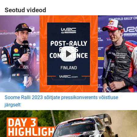
Seotud videod
Soome Ralli 2023 sõitjate pressikonverents võistluse
järgselt