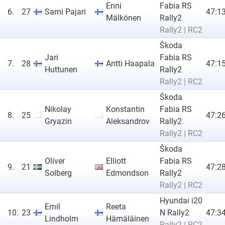
Enni
Fabia RS
6.
27
Sami Pajari
47:13
Mälkönen
Rally2
Rally2 | RC2
Škoda
Jari
Fabia RS
7.
28
Antti Haapala
47:15
Huttunen
Rally2
Rally2 | RC2
Škoda
Nikolay
Konstantin
Fabia RS
8.
25
47:26
Gryazin
Aleksandrov
Rally2
Rally2 | RC2
Škoda
Oliver
Elliott
Fabia RS
9.
21
47:28
Solberg
Edmondson
Rally2
Rally2 | RC2
Hyundai i20
Emil
Reeta
10.
23
N Rally2
47:34
Lindholm
Hämäläinen
Rally2 | RC2