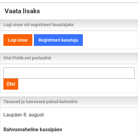
Vaata lisaks
Logi sisse või registreeri kasutajaks
Logi sisse
Registreeri kasutaja
Otsi Pistik.net portaalist
Otsi
kogu
Otsi
lehelt
Tänased ja tulevased pühad kalendris
Laupäev 8. august
Rahvusvaheline kassipäev