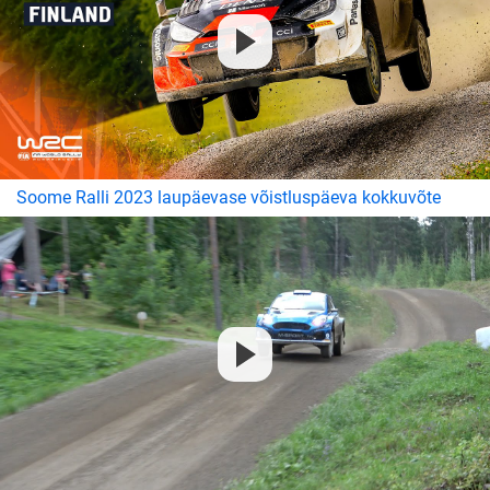
Soome Ralli 2023 laupäevase võistluspäeva kokkuvõte