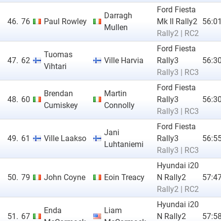
Ford Fiesta
Darragh
46.
76
Paul Rowley
Mk II Rally2
56:01
Mullen
Rally2 | RC2
Ford Fiesta
Tuomas
47.
62
Ville Harvia
Rally3
56:30
Vihtari
Rally3 | RC3
Ford Fiesta
Brendan
Martin
48.
60
Rally3
56:30
Cumiskey
Connolly
Rally3 | RC3
Ford Fiesta
Jani
49.
61
Ville Laakso
Rally3
56:55
Luhtaniemi
Rally3 | RC3
Hyundai i20
50.
79
John Coyne
Eoin Treacy
N Rally2
57:47
Rally2 | RC2
Hyundai i20
Enda
Liam
51.
67
N Rally2
57:58