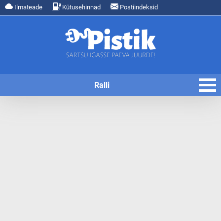
Ilmateade
Kütusehinnad
Postiindeksid
Ralli