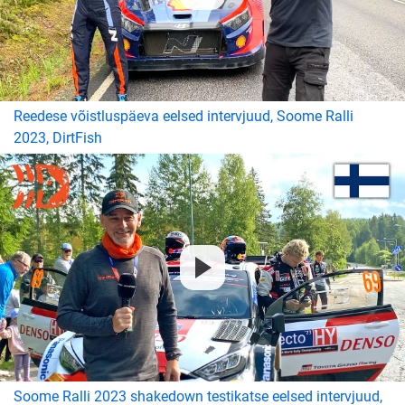
Reedese võistluspäeva eelsed intervjuud, Soome Ralli
2023, DirtFish
Soome Ralli 2023 shakedown testikatse eelsed intervjuud,