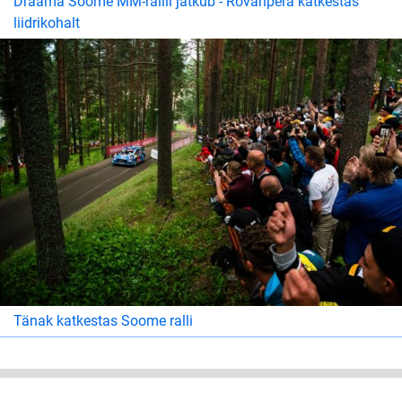
Draama Soome MM-rallil jätkub - Rovanperä katkestas
liidrikohalt
Tänak katkestas Soome ralli