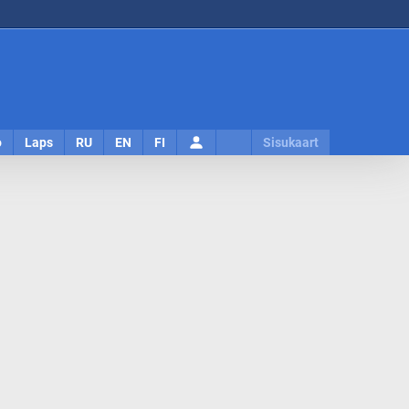
Logi
o
Laps
RU
EN
FI
Sisukaart
sisse