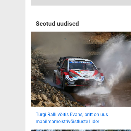
Seotud uudised
Türgi Ralli võitis Evans, britt on uus
maailmameistrivõistluste liider