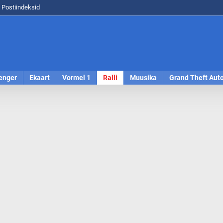
Postiindeksid
enger
Ekaart
Vormel 1
Ralli
Muusika
Grand Theft Aut