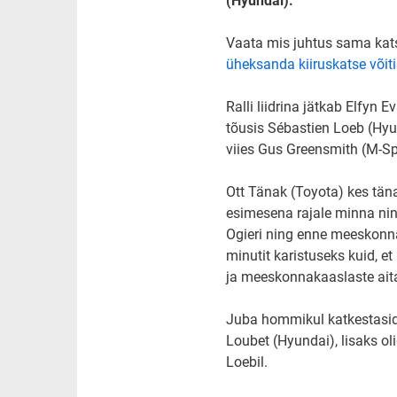
(Hyundai).
Vaata mis juhtus sama kats
üheksanda kiiruskatse võiti
Ralli liidrina jätkab Elfyn 
tõusis Sébastien Loeb (Hyun
viies Gus Greensmith (M-Sp
Ott Tänak (Toyota) kes täna
esimesena rajale minna ning 
Ogieri ning enne meeskonnak
minutit karistuseks kuid, e
ja meeskonnakaaslaste aita
Juba hommikul katkestasid
Loubet (Hyundai), lisaks oli
Loebil.