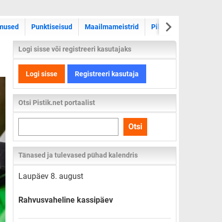
WRC ralli
mused
Punktiseisud
Maailmameistrid
Pildid
Videod
Logi sisse või registreeri kasutajaks
Logi sisse
Registreeri kasutaja
Otsi Pistik.net portaalist
Otsi
Otsi
kogu
lehelt
Tänased ja tulevased pühad kalendris
Laupäev 8. august
Rahvusvaheline kassipäev