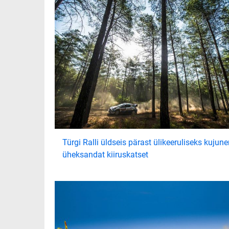
Türgi Ralli üldseis pärast ülikeeruliseks kujun
üheksandat kiiruskatset