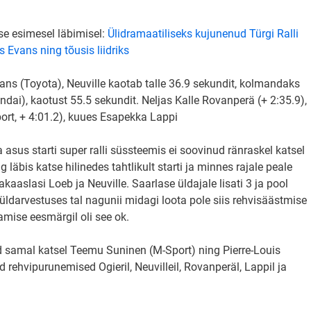
e esimesel läbimisel:
Ülidramaatiliseks kujunenud Türgi Ralli
s Evans ning tõusis liidriks
Evans (Toyota), Neuville kaotab talle 36.9 sekundit, kolmandaks
dai), kaotust 55.5 sekundit. Neljas Kalle Rovanperä (+ 2:35.9),
ort, + 4:01.2), kuues Esapekka Lappi
 asus starti super ralli süssteemis ei soovinud ränraskel katsel
läbis katse hilinedes tahtlikult starti ja minnes rajale peale
aaslasi Loeb ja Neuville. Saarlase üldajale lisati 3 ja pool
t üldarvestuses tal nagunii midagi loota pole siis rehvisäästmise
mise eesmärgil oli see ok.
 samal katsel Teemu Suninen (M-Sport) ning Pierre-Louis
d rehvipurunemised Ogieril, Neuvilleil, Rovanperäl, Lappil ja