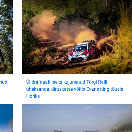
enud
Ülidramaatiliseks kujunenud Türgi Ralli
üheksanda kiiruskatse võitis Evans ning tõusis
liidriks