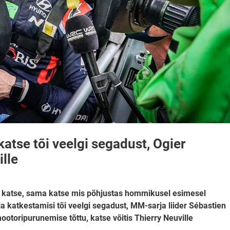
katse tõi veelgi segadust, Ogier
ille
s katse, sama katse mis põhjustas hommikusel esimesel
ja katkestamisi tõi veelgi segadust, MM-sarja liider Sébastien
ootoripurunemise tõttu, katse võitis Thierry Neuville