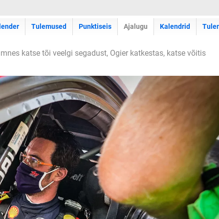
lender
Tulemused
Punktiseis
Ajalugu
Kalendrid
Tule
ümnes katse tõi veelgi segadust, Ogier katkestas, katse võitis