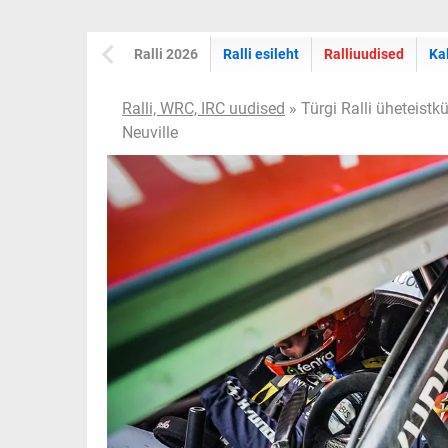
Ralli 2026
Ralli esileht
Ralliuudised
Ka
Ralli, WRC, IRC uudised
» Türgi Ralli üheteistk
Neuville