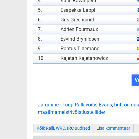
4.
Kalle Rovanperä
5.
Esapekka Lappi
6.
Gus Greensmith
7.
Adrien Fourmaux
8.
Eyvind Brynildsen
9.
Pontus Tidemand
10.
Kajetan Kajetanowicz
V
Järgmine - Türgi Ralli võitis Evans, britt on uus
maailmameistrivõistluste liider
Kõik Ralli, WRC, IRC uudised
Lisa kommentaar