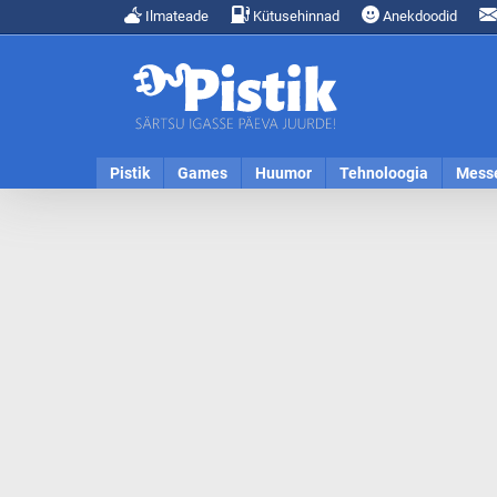
Ilmateade
Kütusehinnad
Anekdoodid
Pistik
Games
Huumor
Tehnoloogia
Mess